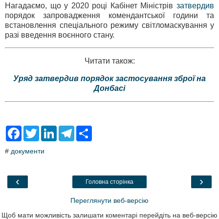
Нагадаємо, що у 2020 році Кабінет Міністрів
затвердив
порядок запровадження комендантської години та
встановлення спеціального режиму світломаскування у
разі введення воєнного стану.
Читати також:
Уряд затвердив порядок застосування зброї на
Донбасі
F
T
L
T
S
a
w
i
e
h
c
i
n
l
a
#
документи
e
t
k
e
r
b
t
e
g
e
o
e
d
r
o
r
I
a
‹
›
Головна сторінка
k
n
m
Переглянути веб-версію
Щоб мати можливість залишати коментарі перейдіть на веб-версію