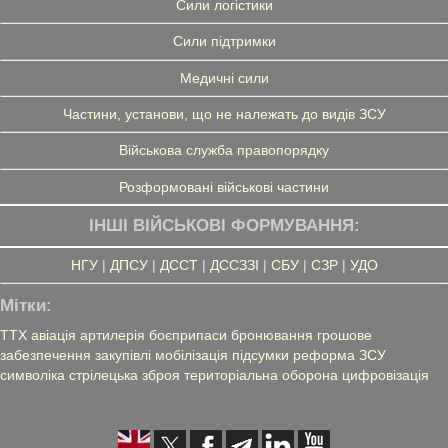
Сили логістики
Сили підтримки
Медичні сили
Частини, установи, що не належать до видів ЗСУ
Військова служба правопорядку
Розформовані військові частини
ІНШІ ВІЙСЬКОВІ ФОРМУВАННЯ:
НГУ
|
ДПСУ
|
ДССТ
|
ДССЗЗІ
|
СБУ
|
СЗР
|
УДО
Мітки:
ТТХ
авіація
артилерія
боєприпаси
бронювання
грошове
забезпечення
закупівлі
мобілізація
підсумки
реформа ЗСУ
символіка
стрілецька зброя
територіальна оборона
цифровізація