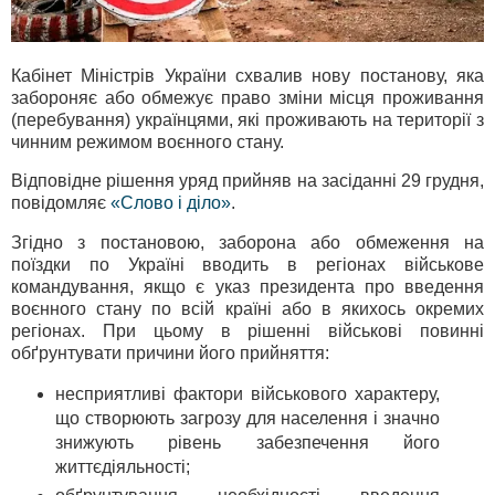
Кабінет Міністрів України схвалив нову постанову, яка
забороняє або обмежує право зміни місця проживання
(перебування) українцями, які проживають на території з
чинним режимом воєнного стану.
Відповідне рішення уряд прийняв на засіданні 29 грудня,
повідомляє
«Слово і діло»
.
Згідно з постановою, заборона або обмеження на
поїздки по Україні вводить в регіонах військове
командування, якщо є указ президента про введення
воєнного стану по всій країні або в якихось окремих
регіонах. При цьому в рішенні військові повинні
обґрунтувати причини його прийняття:
несприятливі фактори військового характеру,
що створюють загрозу для населення і значно
знижують рівень забезпечення його
життєдіяльності;