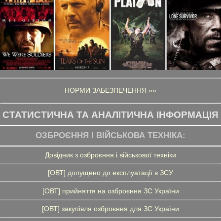
НОРМИ ЗАБЕЗПЕЧЕННЯ »»
СТАТИСТИЧНА ТА АНАЛІТИЧНА ІНФОРМАЦІЯ
ОЗБРОЄННЯ І ВІЙСЬКОВА ТЕХНІКА:
Довідник з озброєння і військової техніки
[ОВТ] допущено до експлуатації в ЗСУ
[ОВТ] прийняття на озброєння ЗС України
[ОВТ] закупівля озброєння для ЗС України