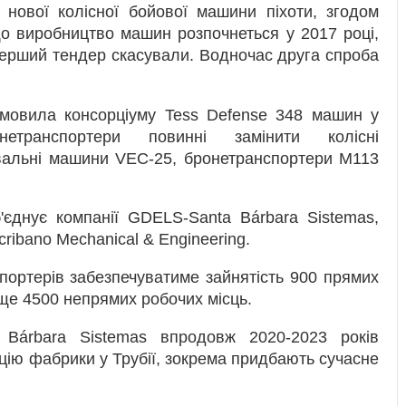
нової колісної бойової машини піхоти, згодом
що виробництво машин розпочнеться у 2017 році,
перший тендер скасували. Водночас друга спроба
амовила консорціуму Tess Defense 348 машин у
етранспортери повинні замінити колісні
вальні машини VEC-25, бронетранспортери M113
'єднує компанії GDELS-Santa Bárbara Sistemas,
cribano Mechanical & Engineering.
ортерів забезпечуватиме зайнятість 900 прямих
а ще 4500 непрямих робочих місць.
Bárbara Sistemas впродовж 2020-2023 років
ацію фабрики у Трубії, зокрема придбають сучасне