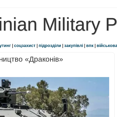
inian Military 
утинг
|
соцзахист
|
підрозділи
|
закупівлі
|
впк
|
військова
бництво «Драконів»