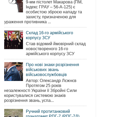
9-мм пістолет Макарова (ПМ,
Індекс ГРАУ – 56-А-125) є
особистою зброєю нападу та
захисту, призначеною для
ураження противника ...
Склад 16-го армійського
корпусу ЗСУ
Став відомий ймовірний склад
новоствореного 16-го
армійського корпусу ЗСУ
Про нові знаки розрізнення
військових звань
військовослужбовців
Автор: Олександр Лєжнєв
Протягом 25 років
незалежності України її Збройні Сили
користувалися системою знаків
розрізнення звань, успа...
Ручний протитанковий
гранатомет РПГ-7 (РПГ-7Д)