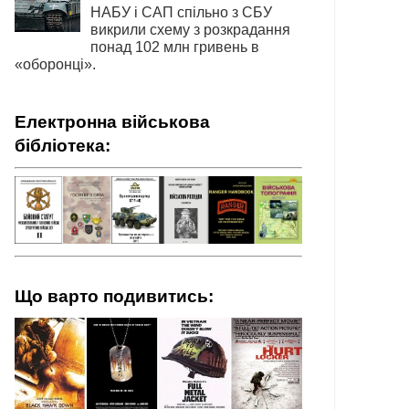
НАБУ і САП спільно з СБУ
викрили схему з розкрадання
понад 102 млн гривень в
«оборонці».
Електронна військова
бібліотека:
Що варто подивитись: