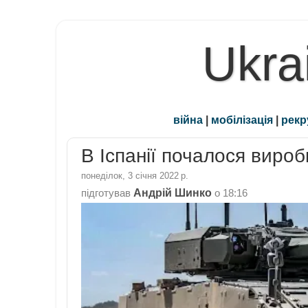
Ukra
війна
|
мобілізація
|
рекр
В Іспанії почалося виро
понеділок, 3 січня 2022 р.
Андрій Шинко
підготував
о
18:16