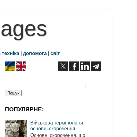
Pages
 техніка
|
допомога
|
світ
ПОПУЛЯРНЕ:
Військова термінологія:
основні скорочення
Основні скорочення, що