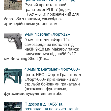
Ручний протитанковий
гранатомет РПГ-7 (індекс
ГРАУ – 6Г3) призначений для
боротьби з танками, самохідно-
артилерійськими установкам...
9-мм пістолет «Форт-12»
9-мм пістолет «Форт-12» –
самозарядний пістолет під
набій 9х18 мм Makarov, також
випускається під набій 9х17
мм Browning Short (Kur...
40-мм гранатомет «Форт-600»
фото: НВО «Форт» Гранатомет
«Форт-600» призначений для
стрільби бойовими гранатами
(осколково-фугасними,
фугасними, кумулятивними або ...
Підозри від НАБУ за
розкрадання на захисті танків