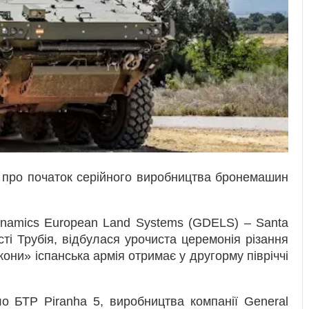
про початок серійного виробництва бронемашин
ynamics European Land Systems (GDELS) – Santa
ті Трубія, відбулася урочиста церемонія різання
кони» іспанська армія отримає у другорму півріччі
ло БТР Piranha 5, виробництва компанії General