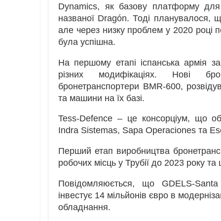
Dynamics, як базову платформу для 
названої Dragón. Тоді планувалося, 
але через низку проблем у 2020 році 
була успішна.
На першому етапі іспанська армія з
різних модифікаціях. Нові брон
бронетранспортери BMR-600, розвіду
та машини на їх базі.
Tess-Defence – це консорціум, що об
Indra Sistemas, Sapa Operaciones та Es
Перший етап виробництва бронетрансп
робочих місць у Трубії до 2023 року т
Повідомляюється, що GDELS-Santa 
інвестує 14 мільйонів євро в модерніз
обладнання.