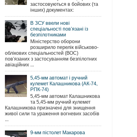
застосовуються в бойових (та
інших) документах:
В ЗСУ ввели нові
спеціальності пов'язані із
безпілотниками
Міністерство оборони
розширило перелік військово-
облікових спеціальностей (ВОС)
пов'язаних з застосуванням безпілотних
авіаційних ...
5,45-мм автомат і ручний
кулемет Калашникова (АК-74,
РПК-74)
5,45-мм автомат Калашникова
та 5,45-мм ручний кулемет
Калашникова призначені для знищення
живої сили та ураження вогневих засобів
...
9-мм пістолет Макарова