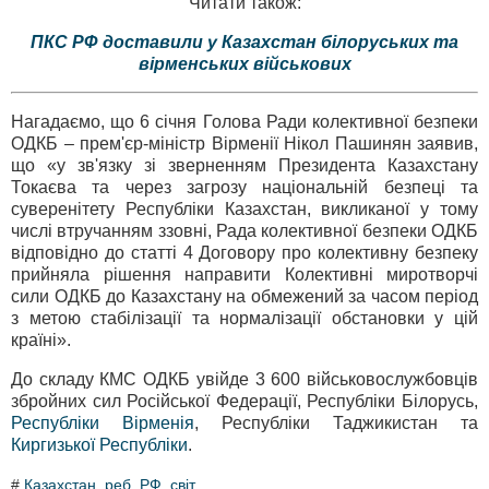
Читати також:
ПКС РФ доставили у Казахстан білоруських та
вірменських військових
Нагадаємо, що 6 січня Голова Ради колективної безпеки
ОДКБ – прем'єр-міністр Вірменії Нікол Пашинян заявив,
що «у зв'язку зі зверненням Президента Казахстану
Токаєва та через загрозу національній безпеці та
суверенітету Республіки Казахстан, викликаної у тому
числі втручанням ззовні, Рада колективної безпеки ОДКБ
відповідно до статті 4 Договору про колективну безпеку
прийняла рішення направити Колективні миротворчі
сили ОДКБ до Казахстану на обмежений за часом період
з метою стабілізації та нормалізації обстановки у цій
країні».
До складу КМС ОДКБ увійде 3 600 військовослужбовців
збройних сил Російської Федерації, Республіки Білорусь,
Республіки Вірменія
, Республіки Таджикистан та
Киргизької Республіки
.
#
Казахстан
,
реб
,
РФ
,
світ