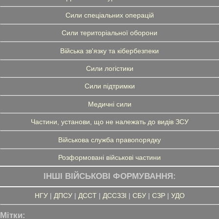
Сили спеціальних операцій
Сили територіальної оборони
Війська зв'язку та кібербезпеки
Сили логістики
Сили підтримки
Медичні сили
Частини, установи, що не належать до видів ЗСУ
Військова служба правопорядку
Розформовані військові частини
ІНШІ ВІЙСЬКОВІ ФОРМУВАННЯ:
НГУ
|
ДПСУ
|
ДССТ
|
ДССЗЗІ
|
СБУ
|
СЗР
|
УДО
Мітки: