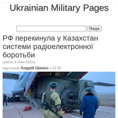
Ukrainian Military Pages
РФ перекинула у Казахстан
системи радіоелектронної
боротьби
субота, 8 січня 2022 р.
Андрій Шинко
підготував
о
21:03