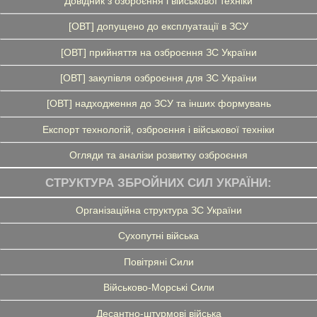
Довідник з озброєння і військової техніки
[ОВТ] допущено до експлуатації в ЗСУ
[ОВТ] прийняття на озброєння ЗС України
[ОВТ] закупівля озброєння для ЗС України
[ОВТ] надходження до ЗСУ та інших формувань
Експорт технологій, озброєння і військової техніки
Огляди та аналізи розвитку озброєння
СТРУКТУРА ЗБРОЙНИХ СИЛ УКРАЇНИ:
Організаційна структура ЗС України
Сухопутні війська
Повітряні Сили
Військово-Морські Сили
Десантно-штурмові війська