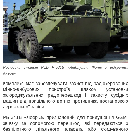
Російська станція РЕБ Р-531Б «Инфауна». Фото з відкритих
джерел
Комплекс має забезпечувати захист від радіокерованих
мінно-вибухових пристроїв шляхом установки
загороджувальних радіоперешкод і захисту сусідніх
машин від прицільного вогню противника постановкою
аерозольної завіси.
РБ-341В «Леер-3» призначений для придушення GSM-
зв’язку за допомогою перешкод, які передаються з
безпілотного літального апарата або скидуваного