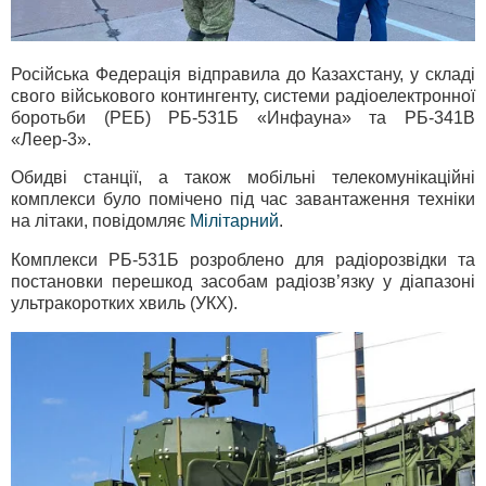
Російська Федерація відправила до Казахстану, у складі
свого військового контингенту, системи радіоелектронної
боротьби (РЕБ) РБ-531Б «Инфауна» та РБ-341В
«Леер-3».
Обидві станції, а також мобільні телекомунікаційні
комплекси було помічено під час завантаження техніки
на літаки, повідомляє
Мілітарний
.
Комплекси РБ-531Б розроблено для радіорозвідки та
постановки перешкод засобам радіозв’язку у діапазоні
ультракоротких хвиль (УКХ).