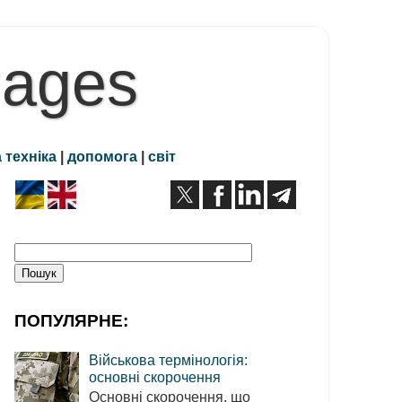
Pages
 техніка
|
допомога
|
світ
ПОПУЛЯРНЕ:
Військова термінологія:
основні скорочення
Основні скорочення, що