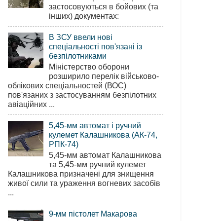
застосовуються в бойових (та
інших) документах:
В ЗСУ ввели нові
спеціальності пов'язані із
безпілотниками
Міністерство оборони
розширило перелік військово-
облікових спеціальностей (ВОС)
пов'язаних з застосуванням безпілотних
авіаційних ...
5,45-мм автомат і ручний
кулемет Калашникова (АК-74,
РПК-74)
5,45-мм автомат Калашникова
та 5,45-мм ручний кулемет
Калашникова призначені для знищення
живої сили та ураження вогневих засобів
...
9-мм пістолет Макарова