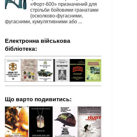
«Форт-600» призначений для
стрільби бойовими гранатами
(осколково-фугасними,
фугасними, кумулятивними або ...
Електронна військова
бібліотека:
Що варто подивитись: