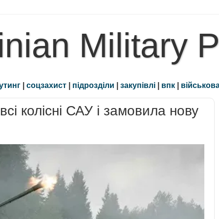
inian Military 
утинг
|
соцзахист
|
підрозділи
|
закупівлі
|
впк
|
військова
сі колісні САУ і замовила нову