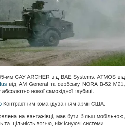
 155-мм САУ ARCHER від BAE Systems, ATMOS від
tus
від AM General та сербську NORA B-52 M21,
 абсолютно нової самохідної гаубиці.
о
Контрактним командуванням армії США.
овлена на вантажівці, має бути більш мобільною,
 та щільність вогню, ніж існуючі системи.