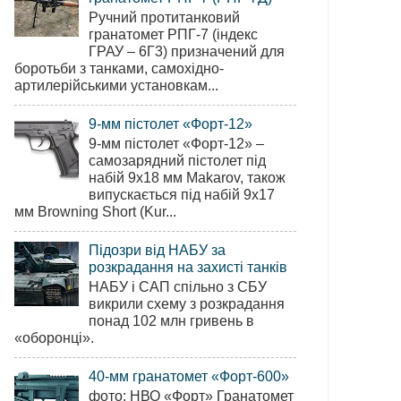
Ручний протитанковий
гранатомет РПГ-7 (індекс
ГРАУ – 6Г3) призначений для
боротьби з танками, самохідно-
артилерійськими установкам...
9-мм пістолет «Форт-12»
9-мм пістолет «Форт-12» –
самозарядний пістолет під
набій 9х18 мм Makarov, також
випускається під набій 9х17
мм Browning Short (Kur...
Підозри від НАБУ за
розкрадання на захисті танків
НАБУ і САП спільно з СБУ
викрили схему з розкрадання
понад 102 млн гривень в
«оборонці».
40-мм гранатомет «Форт-600»
фото: НВО «Форт» Гранатомет