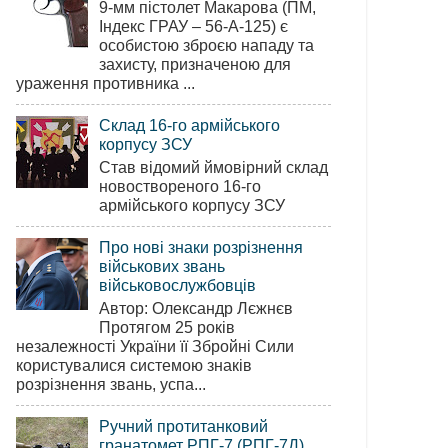
9-мм пістолет Макарова (ПМ,
Індекс ГРАУ – 56-А-125) є
особистою зброєю нападу та
захисту, призначеною для
ураження противника ...
Склад 16-го армійського
корпусу ЗСУ
Став відомий ймовірний склад
новоствореного 16-го
армійського корпусу ЗСУ
Про нові знаки розрізнення
військових звань
військовослужбовців
Автор: Олександр Лєжнєв
Протягом 25 років
незалежності України її Збройні Сили
користувалися системою знаків
розрізнення звань, успа...
Ручний протитанковий
гранатомет РПГ-7 (РПГ-7Д)