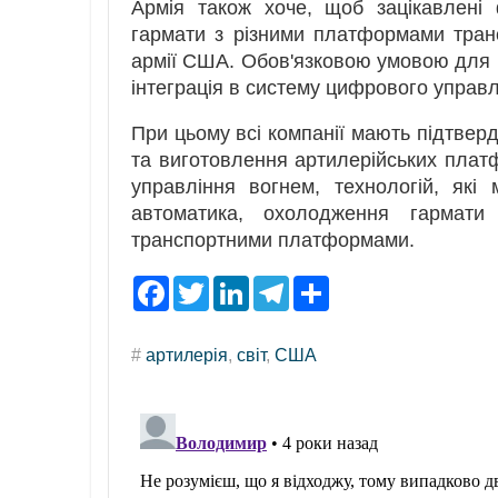
Армія також хоче, щоб зацікавлені 
гармати з різними платформами тран
армії США. Обов'язковою умовою для 1
інтеграція в систему цифрового управ
При цьому всі компанії мають підтверд
та виготовлення артилерійських платф
управління вогнем, технологій, які
автоматика, охолодження гармати
транспортними платформами.
F
T
L
T
S
a
w
i
e
h
c
i
n
l
a
e
t
k
e
r
#
артилерія
,
світ
,
США
b
t
e
g
e
o
e
d
r
o
r
I
a
k
n
m