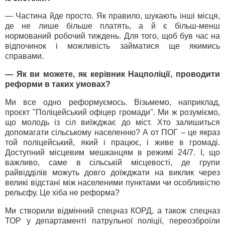
— Частина йде просто. Як правило, шукають інші місця,
де не лише більше платять, а й є більш-менш
нормований робочий тиждень. Для того, щоб був час на
відпочинок і можливість займатися ще якимись
справами.
— Як ви можете, як керівник Нацполіції, проводити
реформи в таких умовах?
Ми все одно реформуємось. Візьмемо, наприклад,
проєкт "Поліцейський офіцер громади". Ми ж розуміємо,
що молодь із сіл виїжджає до міст. Хто залишиться
допомагати сільському населенню? А от ПОГ – це якраз
той поліцейський, який і працює, і живе в громаді.
Доступний місцевим мешканцям в режимі 24/7. І, що
важливо, саме в сільській місцевості, де групи
райвідділів можуть довго доїжджати на виклик через
великі відстані між населеними пунктами чи особливістю
рельєфу. Це хіба не реформа?
Ми створили відмінний спецназ КОРД, а також спецназ
ТОР у департаменті патрульної поліції, переозброїли