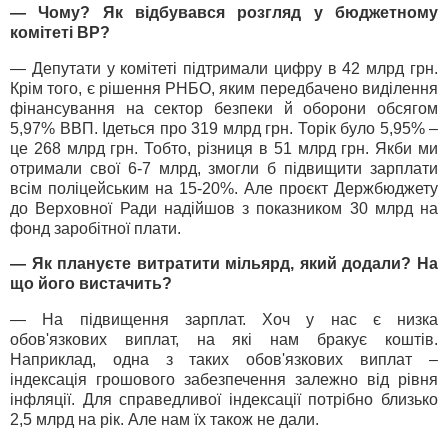
— Чому? Як відбувався розгляд у бюджетному
комітеті ВР?
— Депутати у комітеті підтримали цифру в 42 млрд грн.
Крім того, є рішення РНБО, яким передбачено виділення
фінансування на сектор безпеки й оборони обсягом
5,97% ВВП. Ідеться про 319 млрд грн. Торік було 5,95% –
це 268 млрд грн. Тобто, різниця в 51 млрд грн. Якби ми
отримали свої 6-7 млрд, змогли б підвищити зарплати
всім поліцейським на 15-20%. Але проєкт Держбюджету
до Верховної Ради надійшов з показником 30 млрд на
фонд заробітної плати.
— Як плануєте витратити мільярд, який додали? На
що його вистачить?
— На підвищення зарплат. Хоч у нас є низка
обов'язкових виплат, на які нам бракує коштів.
Наприклад, одна з таких обов'язкових виплат –
індексація грошового забезпечення залежно від рівня
інфляції. Для справедливої індексації потрібно близько
2,5 млрд на рік. Але нам їх також не дали.