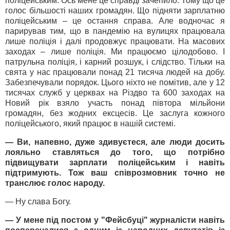
поліцейським. Ось мене це справді зачепило. Тому що це
голос більшості наших громадян. Що підняти зарплатню
поліцейським – це остання справа. Але водночас я
парирував тим, що в пандемію на вулицях працювала
лише поліція і далі продовжує працювати. На масових
заходах – лише поліція. Ми працюємо цілодобово. І
патрульна поліція, і карний розшук, і слідство. Тільки на
свята у нас працювали понад 21 тисяча людей на добу.
Забезпечували порядок. Цього ніхто не помітив, але у 12
тисячах служб у церквах на Різдво та 600 заходах на
Новий рік взяло участь понад півтора мільйони
громадян, без жодних ексцесів. Це заслуга кожного
поліцейського, який працює в нашій системі.
— Ви, напевно, дуже здивуєтеся, але люди досить
лояльно ставляться до того, що потрібно
підвищувати зарплати поліцейським і навіть
підтримують. Тож ваш співрозмовник точно не
транслює голос народу.
— Ну слава Богу.
— У мене під постом у "Фейсбуці" журналісти навіть