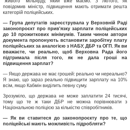
"живого" мільярду, який вже маємо. З лютого, як
повідомив міністр, підвищення мають отримати решта
категорій поліцейських.
— Група депутатів зареєструвала у Верховній Раді
законопроєкт про прив'язку зарплати поліцейських
до 10 прожиткових мінімумів. Таким чином автори
документа пропонують встановити заробітну плату
поліцейських за аналогією з НАБУ, ДБР та ОГП. Як ви
вважаєте, чи реально, щоб Верховна Рада його
підтримала після того, як не дала гроші на
підвищення зарплат?
— Якщо держава не має грошей: реально чи нереально?
Я знаю, що зараз реально підвищити зарплату на 10%
всім, якщо Кабмін виділить певну суму.
Зрозуміло, що держава не може заплатити 24 тисячі,
тому що те ж таки ДБР не можна порівнювати з
Національною поліцією за кількістю співробітників.
— Як ви ставитеся до законопроєкту про те, що
поліцейські мають можливість підробляти?