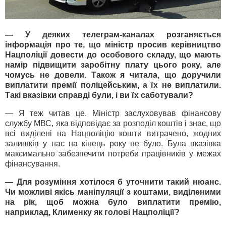
— У деяких телеграм-каналах розганяється
інформація про те, що міністр просив керівництво
Нацполіції довести до особового складу, що мають
намір підвищити заробітну плату цього року, але
чомусь не довели. Також я читала, що доручили
виплатити премії поліцейським, а їх не виплатили.
Такі вказівки справді були, і ви їх саботували?
— Я теж читав це. Міністр заслуховував фінансову
службу МВС, яка відповідає за розподіл коштів і знає, що
всі виділені на Нацполіцію кошти витрачено, жодних
залишків у нас на кінець року не було. Була вказівка
максимально забезпечити потреби працівників у межах
фінансування.
— Для розуміння хотілося б уточнити такий нюанс.
Чи можливі якісь маніпуляції з коштами, виділеними
на рік, щоб можна було виплатити премію,
наприклад, Клименку як голові Нацполіції?