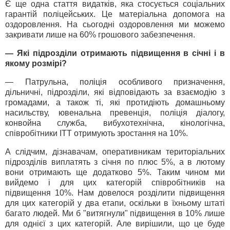
Є ще одна стаття видатків, яка стосується соціальних
гарантій поліцейських. Це матеріальна допомога на
оздоровлення. На сьогодні оздоровлення ми можемо
закривати лише на 60% грошового забезпечення.
— Які підрозділи отримають підвищення в січні і в
якому розмірі?
— Патрульна, поліція особливого призначення,
дільничні, підрозділи, які відповідають за взаємодію з
громадами, а також ті, які протидіють домашньому
насильству, ювенальна превенція, поліція діалогу,
конвойна служба, вибухотехнічна, кінологічна,
співробітники ІТТ отримують зростання на 10%.
А слідчим, дізнавачам, оперативникам територіальних
підрозділів виплатять з січня по плюс 5%, а в лютому
вони отримають ще додатково 5%. Таким чином ми
вийдемо і для цих категорій співробітників на
підвищення 10%. Нам довелося розділити підвищення
для цих категорій у два етапи, оскільки в їхньому штаті
багато людей. Ми б "витягнули" підвищення в 10% лише
для однієї з цих категорій. Але вирішили, що це буде