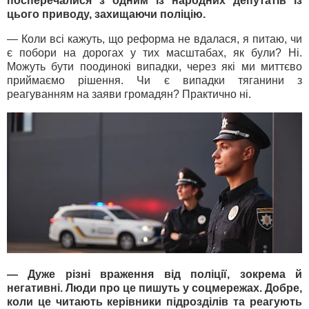
посперечалися з одним із народних депутатів із
цього приводу, захищаючи поліцію.
— Коли всі кажуть, що реформа не вдалася, я питаю, чи
є побори на дорогах у тих масштабах, як були? Ні.
Можуть бути поодинокі випадки, через які ми миттєво
приймаємо рішення. Чи є випадки тяганини з
реагуванням на заяви громадян? Практично ні.
— Дуже різні враження від поліції, зокрема й
негативні. Люди про це пишуть у соцмережах. Добре,
коли це читають керівники підрозділів та реагують