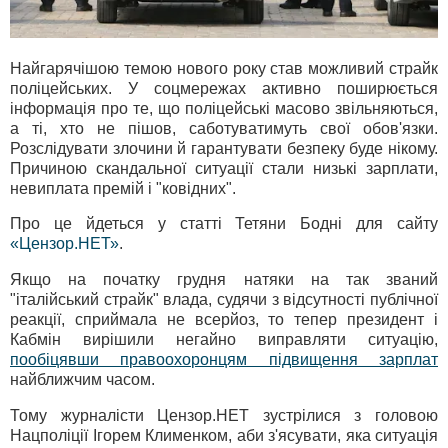
Найгарячішою темою нового року став можливий страйк
поліцейських. У соцмережах активно поширюється
інформація про те, що поліцейські масово звільняються,
а ті, хто не пішов, саботуватимуть свої обов'язки.
Розслідувати злочини й гарантувати безпеку буде нікому.
Причиною скандальної ситуації стали низькі зарплати,
невиплата премій і "ковідних".
Про це йдеться у статті Тетяни Бодні для сайту
«Цензор.НЕТ»
.
Якщо на початку грудня натяки на так званий
"італійський страйк" влада, судячи з відсутності публічної
реакції, сприймала не всерйоз, то тепер президент і
Кабмін вирішили негайно виправляти ситуацію,
пообіцявши правоохоронцям підвищення зарплат
найближчим часом.
Тому журналісти Цензор.НЕТ зустрілися з головою
Нацполіції Ігорем Клименком, аби з'ясувати, яка ситуація