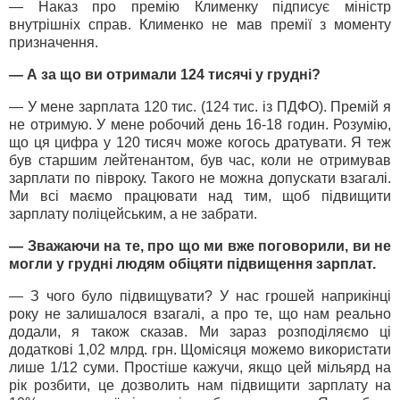
— Наказ про премію Клименку підписує міністр
внутрішніх справ. Клименко не мав премії з моменту
призначення.
— А за що ви отримали 124 тисячі у грудні?
— У мене зарплата 120 тис. (124 тис. із ПДФО). Премій я
не отримую. У мене робочий день 16-18 годин. Розумію,
що ця цифра у 120 тисяч може когось дратувати. Я теж
був старшим лейтенантом, був час, коли не отримував
зарплати по півроку. Такого не можна допускати взагалі.
Ми всі маємо працювати над тим, щоб підвищити
зарплату поліцейським, а не забрати.
— Зважаючи на те, про що ми вже поговорили, ви не
могли у грудні людям обіцяти підвищення зарплат.
— З чого було підвищувати? У нас грошей наприкінці
року не залишалося взагалі, а про те, що нам реально
додали, я також сказав. Ми зараз розподіляємо ці
додаткові 1,02 млрд. грн. Щомісяця можемо використати
лише 1/12 суми. Простіше кажучи, якщо цей мільярд на
рік розбити, це дозволить нам підвищити зарплату на