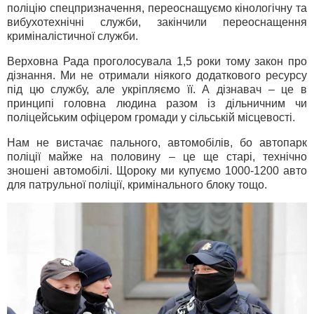
поліцію спецпризначення, переоснащуємо кінологічну та
вибухотехнічні служби, закінчили переоснащення
криміналістичної служби.
Верховна Рада проголосувала 1,5 роки тому закон про
дізнання. Ми не отримали ніякого додаткового ресурсу
під цю службу, але укріпляємо її. А дізнавач – це в
принципі головна людина разом із дільничним чи
поліцейським офіцером громади у сільській місцевості.
Нам не вистачає пального, автомобілів, бо автопарк
поліції майже на половину – це ще старі, технічно
зношені автомобілі. Щороку ми купуємо 1000-1200 авто
для патрульної поліції, кримінального блоку тощо.