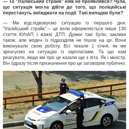
— То "італійський страйк" ніяк не проявлявся? Чула,
що ситуація могла дійти до того, що поліцейські
перестануть виїжджати на події. Такі випадки були?
— Ми відслідковуємо ситуацію із першого дня.
"Італійський страйк" – це коли оформляється лише 130
стаття КУпАП і важкі ДТП. Думки такі були, заклики
також, але жоден із підрозділів не пішов на це. Вони
виконували свою роботу. Всі чекали 1 січня, як ми
зреагуємо на ситуацію із зарплатами. Та що нам
реагувати, якщо ми про це казали ще з літа. Як і міністр.
Він одразу після призначення про це заговорив публічно.