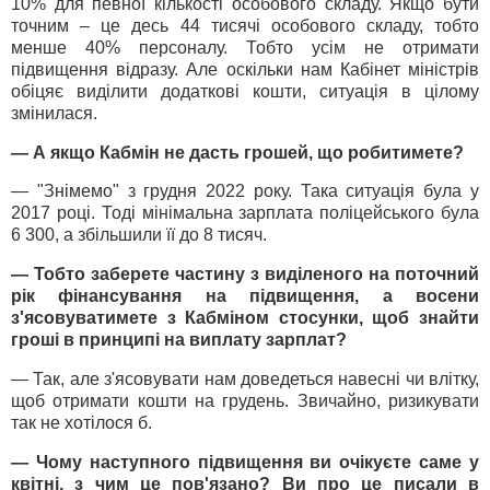
10% для певної кількості особового складу. Якщо бути
точним – це десь 44 тисячі особового складу, тобто
менше 40% персоналу. Тобто усім не отримати
підвищення відразу. Але оскільки нам Кабінет міністрів
обіцяє виділити додаткові кошти, ситуація в цілому
змінилася.
— А якщо Кабмін не дасть грошей, що робитимете?
— "Знімемо" з грудня 2022 року. Така ситуація була у
2017 році. Тоді мінімальна зарплата поліцейського була
6 300, а збільшили її до 8 тисяч.
— Тобто заберете частину з виділеного на поточний
рік фінансування на підвищення, а восени
з'ясовуватимете з Кабміном стосунки, щоб знайти
гроші в принципі на виплату зарплат?
— Так, але з'ясовувати нам доведеться навесні чи влітку,
щоб отримати кошти на грудень. Звичайно, ризикувати
так не хотілося б.
— Чому наступного підвищення ви очікуєте саме у
квітні, з чим це пов'язано? Ви про це писали в