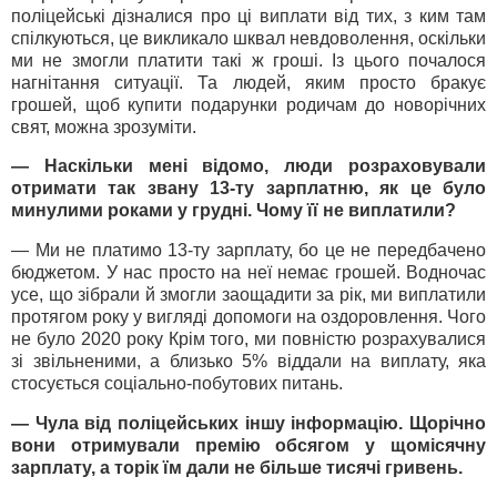
поліцейські дізналися про ці виплати від тих, з ким там
спілкуються, це викликало шквал невдоволення, оскільки
ми не змогли платити такі ж гроші. Із цього почалося
нагнітання ситуації. Та людей, яким просто бракує
грошей, щоб купити подарунки родичам до новорічних
свят, можна зрозуміти.
— Наскільки мені відомо, люди розраховували
отримати так звану 13-ту зарплатню, як це було
минулими роками у грудні. Чому її не виплатили?
— Ми не платимо 13-ту зарплату, бо це не передбачено
бюджетом. У нас просто на неї немає грошей. Водночас
усе, що зібрали й змогли заощадити за рік, ми виплатили
протягом року у вигляді допомоги на оздоровлення. Чого
не було 2020 року Крім того, ми повністю розрахувалися
зі звільненими, а близько 5% віддали на виплату, яка
стосується соціально-побутових питань.
— Чула від поліцейських іншу інформацію. Щорічно
вони отримували премію обсягом у щомісячну
зарплату, а торік їм дали не більше тисячі гривень.