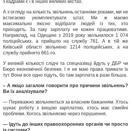
з кадрами є і в інших великих містах.
А з огляду на кількість звільнень останніми роками, ми не
встигаємо укомплектувати штат. Ми ж маємо
максимально якісно відібрати людей із тих, хто
приходить. За таку зарплату не кожен працюватиме.
Наприклад, на Одещині з 2019 року звільнилося 1 074
поліцейських, а прийшло на службу 761. А в тій же
Київській області звільнено 1214 поліцейських, а на
службу прийнято 661-го.
У великій кількості слідчі та спецназівці йдуть у ДБР чи
Бюро економічної безпеки. І я не маю права тримати їх
тут. Вони все одно підуть, бо там зарплата в рази більша.
– А якщо загалом говорити про причини звільнень?
Ви їх аналізували?
— Переважно звільняються за власним бажанням. Хтось
шукає роботу з вищою зарплатою, хтось має сімейні
проблеми. Когось звільняємо через порушення.
— Ідуть до інших правоохоронних органів чи просто
із системи?