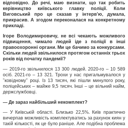
відповідно. До речі, маю визнати, що так робить
керівництво київського главку поліції. Коли
Виговський про це сказав у інтерв'ю, думала,
прикрасив. А згодом переконалася на конкретному
прикладі.
Ігоре Володимировичу, не всі чекають можливого
підвищення, чимало людей іде з поліції в інші
правоохоронні органи. Ми це бачимо за конкурсами.
Скільки людей звільнилося протягом останніх трьох
років від початку пандемії?
— 2019-го звільнилося 13 300 людей. 2020-го – 10 589
осіб. 2021-го – 13 321. Трохи у нас пригальмувалося у
"ковідному" році. Із 13 тисяч, які пішли минулого року,
поліцейських – майже 9,5 тисяч. Інші – це вільний найм,
держслужбовці.
— Де зараз найбільший некомплект?
— У Київській області. Близько 22,5%. Київ практично
вичерпав можливість комплектуватись за рахунок киян у
такій кількості, як це було раніше. Але подібна проблема