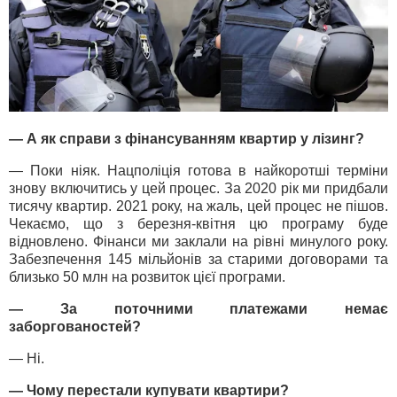
— А як справи з фінансуванням квартир у лізинг?
— Поки ніяк. Нацполіція готова в найкоротші терміни
знову включитись у цей процес. За 2020 рік ми придбали
тисячу квартир. 2021 року, на жаль, цей процес не пішов.
Чекаємо, що з березня-квітня цю програму буде
відновлено. Фінанси ми заклали на рівні минулого року.
Забезпечення 145 мільйонів за старими договорами та
близько 50 млн на розвиток цієї програми.
— За поточними платежами немає
заборгованостей?
— Ні.
— Чому перестали купувати квартири?