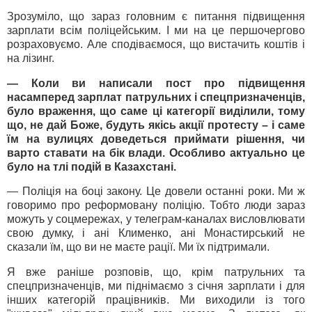
Зрозуміло, що зараз головним є питання підвищення
зарплати всім поліцейським. І ми на це першочергово
розраховуємо. Але сподіваємося, що вистачить коштів і
на лізинг.
— Коли ви написали пост про підвищення
насамперед зарплат патрульних і спецпризначенців,
було враження, що саме ці категорії виділили, тому
що, не дай Боже, будуть якісь акції протесту – і саме
їм на вулицях доведеться приймати рішення, чи
варто ставати на бік влади. Особливо актуально це
було на тлі подій в Казахстані.
— Поліція на боці закону. Це довели останні роки. Ми ж
говоримо про реформовану поліцію. Тобто люди зараз
можуть у соцмережах, у телеграм-каналах висловлювати
свою думку, і ані Клименко, ані Монастирський не
сказали їм, що ви не маєте рації. Ми їх підтримали.
Я вже раніше розповів, що, крім патрульних та
спецпризначенців, ми піднімаємо з січня зарплати і для
інших категорій працівників. Ми виходили із того