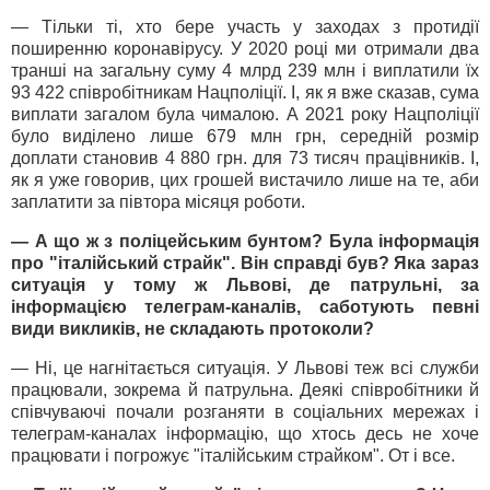
— Тільки ті, хто бере участь у заходах з протидії
поширенню коронавірусу. У 2020 році ми отримали два
транші на загальну суму 4 млрд 239 млн і виплатили їх
93 422 співробітникам Нацполіції. І, як я вже сказав, сума
виплати загалом була чималою. А 2021 року Нацполіції
було виділено лише 679 млн грн, середній розмір
доплати становив 4 880 грн. для 73 тисяч працівників. І,
як я уже говорив, цих грошей вистачило лише на те, аби
заплатити за півтора місяця роботи.
— А що ж з поліцейським бунтом? Була інформація
про "італійський страйк". Він справді був? Яка зараз
ситуація у тому ж Львові, де патрульні, за
інформацією телеграм-каналів, саботують певні
види викликів, не складають протоколи?
— Ні, це нагнітається ситуація. У Львові теж всі служби
працювали, зокрема й патрульна. Деякі співробітники й
співчуваючі почали розганяти в соціальних мережах і
телеграм-каналах інформацію, що хтось десь не хоче
працювати і погрожує "італійським страйком". От і все.