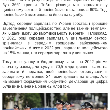
був 3661 гривня. Тобто, різниця між зарплатою у
цивільному секторі й поліцейського становила 60%. Тоді
поліцейський вмотивовано йшов на службу.
Відтоді середня зарплата по Україні зростає, і грошове
забезпечення поліцейських теж, але не такими темпами,
які б дали змогу цю вмотивованість зберегти. Наприклад,
у 2021 році середня зарплата у цивільному секторі
зрівнялася з середнім грошовим забезпеченням
поліцейських. А вже в 2022 році зарплата поліцейського
на 15% менша, ніж середня зарплата у цивільних.
Тому торік улітку в бюджетному запиті на 2022 рік ми
спочатку закладали суму в 70,5 млрд гривень саме на
зарплати й податки, щоб поліцейські отримували в
середньому не менше 24 тисяч гривень на місяць. Але
на момент формування бюджетної декларації ця цифра
була визначена на рівні 42 млрд грн.