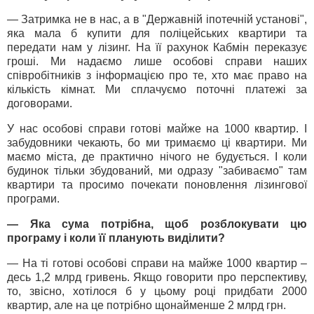
— Затримка не в нас, а в "Державній іпотечній установі",
яка мала б купити для поліцейських квартири та
передати нам у лізинг. На її рахунок Кабмін переказує
гроші. Ми надаємо лише особові справи наших
співробітників з інформацією про те, хто має право на
кількість кімнат. Ми сплачуємо поточні платежі за
договорами.
У нас особові справи готові майже на 1000 квартир. І
забудовники чекають, бо ми тримаємо ці квартири. Ми
маємо міста, де практично нічого не будується. І коли
будинок тільки збудований, ми одразу "забиваємо" там
квартири та просимо почекати поновлення лізингової
програми.
— Яка сума потрібна, щоб розблокувати цю
програму і коли її планують виділити?
— На ті готові особові справи на майже 1000 квартир –
десь 1,2 млрд гривень. Якщо говорити про перспективу,
то, звісно, хотілося б у цьому році придбати 2000
квартир, але на це потрібно щонайменше 2 млрд грн.