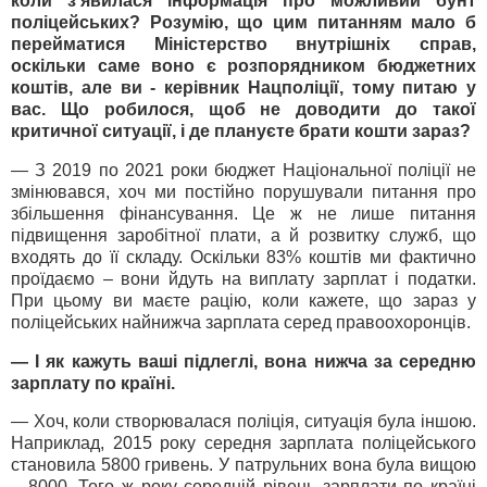
коли з’явилася інформація про можливий бунт
поліцейських? Розумію, що цим питанням мало б
перейматися Міністерство внутрішніх справ,
оскільки саме воно є розпорядником бюджетних
коштів, але ви - керівник Нацполіції, тому питаю у
вас. Що робилося, щоб не доводити до такої
критичної ситуації, і де плануєте брати кошти зараз?
— З 2019 по 2021 роки бюджет Національної поліції не
змінювався, хоч ми постійно порушували питання про
збільшення фінансування. Це ж не лише питання
підвищення заробітної плати, а й розвитку служб, що
входять до її складу. Оскільки 83% коштів ми фактично
проїдаємо – вони йдуть на виплату зарплат і податки.
При цьому ви маєте рацію, коли кажете, що зараз у
поліцейських найнижча зарплата серед правоохоронців.
— І як кажуть ваші підлеглі, вона нижча за середню
зарплату по країні.
— Хоч, коли створювалася поліція, ситуація була іншою.
Наприклад, 2015 року середня зарплата поліцейського
становила 5800 гривень. У патрульних вона була вищою
– 8000. Того ж року середній рівень зарплати по країні