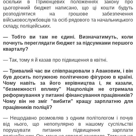
оскільки в Прикінцевих положеннях закону про
цьогорічний бюджет написано, що ці кошти будуть
розподілятися на грошове забезпечення
військовослужбовців та осіб рядового та начальницького
складу, поліцейських.
— Тобто ви там не єдині. Визначатимуть, коли
почнуть переглядати бюджет за підсумками першого
кварталу?
— Так, тому я й казав про підвищення в квітні.
— Тривалий час ви співпрацювали з Аваковим, і він
був досить потужною політичною фігурою в країні.
Чому навіть за його керівництва і, як казали,
"безмежності впливу" Нацполіція не отримала
реформування у питанні фінансування працівників?
Чому він не зміг "вибити" кращу зарплатню для
працівників поліції?
— Нещодавно розмовляв з одним політологом і почув
від нього, що непопулярно в нашому суспільстві
порушувати питання підвищення зарплати