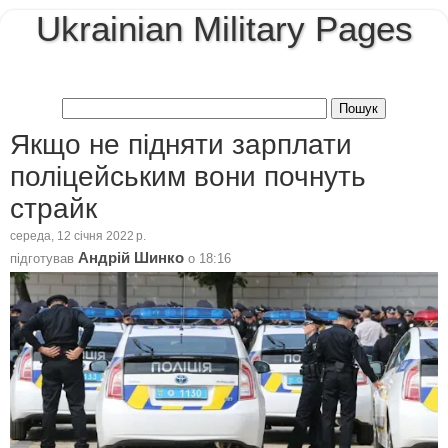
Ukrainian Military Pages
Якщо не підняти зарплати
поліцейським вони почнуть
страйк
середа, 12 січня 2022 р.
Андрій Шинко
підготував
о
18:16