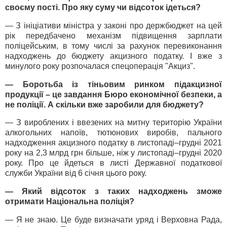
своєму пості. Про яку суму чи відсоток ідеться?
— З ініціативи міністра у законі про держбюджет на цей
рік передбачено механізм підвищення зарплати
поліцейським, в тому числі за рахунок перевиконання
надходжень до бюджету акцизного податку. І вже з
минулого року розпочалася спецоперація "Акциз".
— Боротьба із тіньовим ринком підакцизної
продукції – це завдання Бюро економічної безпеки, а
не поліції. А скільки вже заробили для бюджету?
— З вироблених і ввезених на митну територію України
алкогольних напоїв, тютюнових виробів, пального
надходження акцизного податку в листопаді–грудні 2021
року на 2,3 млрд грн більше, ніж у листопаді–грудні 2020
року. Про це йдеться в листі Державної податкової
служби України від 6 січня цього року.
— Який відсоток з таких надходжень зможе
отримати Національна поліція?
— Я не знаю. Це буде визначати уряд і Верховна Рада,