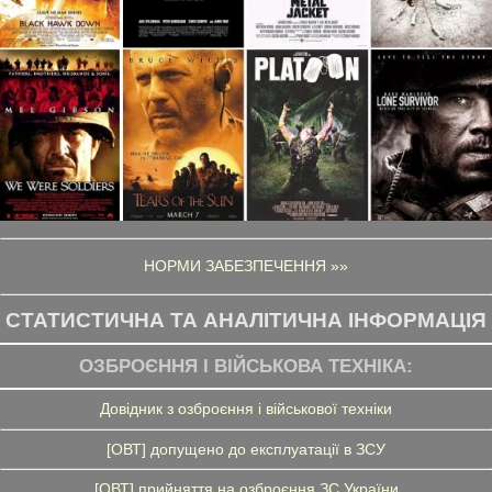
НОРМИ ЗАБЕЗПЕЧЕННЯ »»
СТАТИСТИЧНА ТА АНАЛІТИЧНА ІНФОРМАЦІЯ
ОЗБРОЄННЯ І ВІЙСЬКОВА ТЕХНІКА:
Довідник з озброєння і військової техніки
[ОВТ] допущено до експлуатації в ЗСУ
[ОВТ] прийняття на озброєння ЗС України