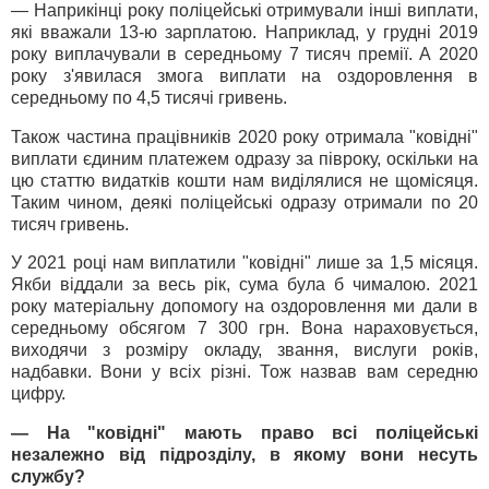
— Наприкінці року поліцейські отримували інші виплати,
які вважали 13-ю зарплатою. Наприклад, у грудні 2019
року виплачували в середньому 7 тисяч премії. А 2020
року з'явилася змога виплати на оздоровлення в
середньому по 4,5 тисячі гривень.
Також частина працівників 2020 року отримала "ковідні"
виплати єдиним платежем одразу за півроку, оскільки на
цю статтю видатків кошти нам виділялися не щомісяця.
Таким чином, деякі поліцейські одразу отримали по 20
тисяч гривень.
У 2021 році нам виплатили "ковідні" лише за 1,5 місяця.
Якби віддали за весь рік, сума була б чималою. 2021
року матеріальну допомогу на оздоровлення ми дали в
середньому обсягом 7 300 грн. Вона нараховується,
виходячи з розміру окладу, звання, вислуги років,
надбавки. Вони у всіх різні. Тож назвав вам середню
цифру.
— На "ковідні" мають право всі поліцейські
незалежно від підрозділу, в якому вони несуть
службу?