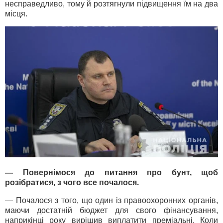
несправедливо, тому й розтягнули підвищення їм на два
місця.
— Повернімося до питання про бунт, щоб
розібратися, з чого все почалося.
— Почалося з того, що один із правоохоронних органів,
маючи достатній бюджет для свого фінансування,
наприкінці року вирішив виплатити преміальні. Коли