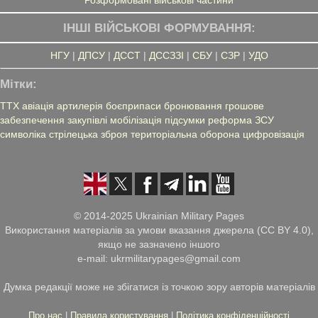
Розформовані військові частини
ІНШІ ВІЙСЬКОВІ ФОРМУВАННЯ:
НГУ
|
ДПСУ
|
ДССТ
|
ДССЗЗІ
|
СБУ
|
СЗР
|
УДО
Мітки:
ТТХ
авіація
артилерія
боєприпаси
бронювання
грошове
забезпечення
закупівлі
мобілізація
підсумки
реформа ЗСУ
символіка
стрілецька зброя
територіальна оборона
цифровізація
© 2014-2025 Ukrainian Military Pages
Використання матеріалів за умови вказання джерела (CC BY 4.0),
якщо не зазначено іншого
e-mail: ukrmilitarypages@gmail.com
Думка редакції може не збігатися із точкою зору авторів матеріалів
Про нас
|
Правила користування
|
Політика конфіденційності