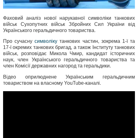
Фаховий аналіз нової нарукавної символіки танкових
військ Сухопутних військ Збройних Сил України від
Українського геральдичного товариства.
Про сучасну
символіку
танкових частин, зокрема 1-ї та
17-ї окремих танкових бригад, а також Інституту танкових
військ, розповідає Микола Чмир, кандидат історичних
наук, член Українського геральдичного товариства та
член Комісії державних нагород та геральдики.
Відео оприлюднене Українським геральдичним
товариством на власному YouTube-каналі.