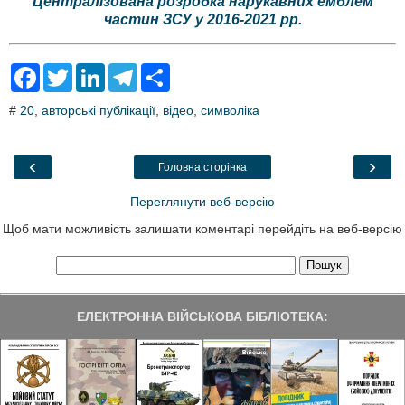
Централізована розробка нарукавних емблем
частин ЗСУ у 2016-2021 рр.
F
T
L
T
S
a
w
i
e
h
c
i
n
l
a
#
20
,
авторські публікації
,
відео
,
символіка
e
t
k
e
r
b
t
e
g
e
o
e
d
r
o
r
I
a
‹
›
Головна сторінка
k
n
m
Переглянути веб-версію
Щоб мати можливість залишати коментарі перейдіть на веб-версію
ЕЛЕКТРОННА ВІЙСЬКОВА БІБЛІОТЕКА: