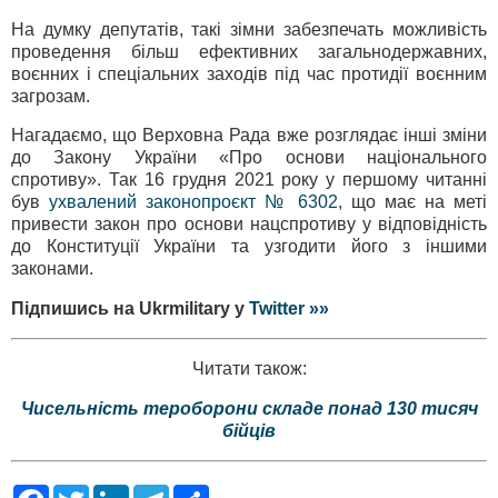
На думку депутатів, такі зімни забезпечать можливість
проведення більш ефективних загальнодержавних,
воєнних і спеціальних заходів під час протидії воєнним
загрозам.
Нагадаємо, що Верховна Рада вже розглядає інші зміни
до Закону України «Про основи національного
спротиву». Так 16 грудня 2021 року у першому читанні
був
ухвалений законопроєкт № 6302
, що має на меті
привести закон про основи нацспротиву у відповідність
до Конституції України та узгодити його з іншими
законами.
Підпишись на Ukrmilitary у
Twitter »»
Читати також:
Чисельність тероборони складе понад 130 тисяч
бійців
F
T
L
T
S