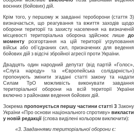
воєнних (бойових) дій.
Крім того, у першому ж завданні тероборони (стаття 3)
визначається, що реагування та вжиття заходів щодо
оборони території та захисту населення на визначеній
місцевості територіальна оборона здійснює лише
до
моменту
розгортання на цій території угруповання
військ або об’єднаних сил, призначених для ведення
бойових дій з відсічі збройної агресії проти України.
Двадцять один народний депутат (від партій «Голос»,
«Слуга народу» та «Європейська солідарність»)
пропонують змінити згадані статті закону та надати
Силам ТрО можливість виконувати завдання
територіальної оборони на всій території України
включно з районами ведення бойових дій.
Зокрема
пропонується першу частини статті 3
Закону
України «Про основи національного спротиву»
викласти
у новій редакції
(слова виділені кольором виключити):
«3. Завданнями територіальної оборони є: