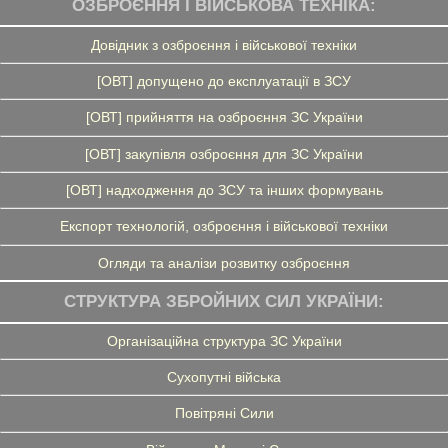
ОЗБРОЄННЯ І ВІЙСЬКОВА ТЕХНІКА:
Довідник з озброєння і військової техніки
[ОВТ] допущено до експлуатації в ЗСУ
[ОВТ] прийняття на озброєння ЗС України
[ОВТ] закупівля озброєння для ЗС України
[ОВТ] надходження до ЗСУ та інших формувань
Експорт технологій, озброєння і військової техніки
Огляди та аналізи розвитку озброєння
СТРУКТУРА ЗБРОЙНИХ СИЛ УКРАЇНИ:
Організаційна структура ЗС України
Сухопутні війська
Повітряні Сили