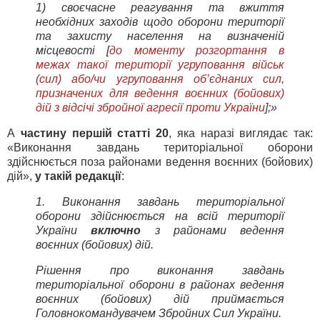
1) своєчасне реагування та вжиття
необхідних заходів щодо оборони території
та захисту населення на визначеній
місцевості [
до моменту розгортання в
межах такої території угруповання військ
(сил) або/чи угруповання об’єднаних сил,
призначених для ведення воєнних (бойових)
дій з відсічі збройної агресії проти України
];»
А
частину першій статті 20
, яка наразі виглядає так:
«Виконання завдань територіальної оборони
здійснюється поза районами ведення воєнних (бойових)
дій»,
у такій редакції
:
1. Виконання завдань територіальної
оборони здійснюється на всій території
України
включно
з районами ведення
воєнних (бойових) дій.
Рішення про виконання завдань
територіальної оборони в районах ведення
воєнних (бойових) дій приймається
Головнокомандувачем Збройних Сил України.