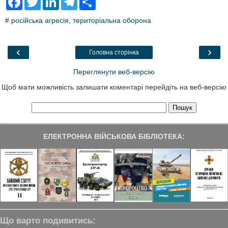
a
w
i
e
h
c
i
n
l
a
#
російська агресія
,
територіальна оборона
e
t
k
e
r
b
t
e
g
e
o
e
d
r
o
r
I
a
‹
›
Головна сторінка
k
n
m
Переглянути веб-версію
Щоб мати можливість залишати коментарі перейдіть на веб-версію
ЕЛЕКТРОННА ВІЙСЬКОВА БІБЛІОТЕКА:
Що варто подивитись: