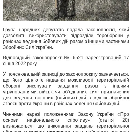
Група народних депутатів подала законопроєкт, який
дозволить використовувати підрозділи тероборони у
районах ведення бойових дій разом з іншими частинами
Збройних Сил України.
Відповідний законопроєкт № 6521 зареєстрований 17
січня 2022 року.
У пояснювальній записці до законопроєкту зазначається,
що його ціллю є надання можливості територіальній
обороні виконувати завдання разом з іншими
угрупованнями військ чи об’єднаних сил, призначених
для ведення воєнних (бойових) дій з відсічі збройної
агресії проти України в районах ведення бойових дій.
Чинними наразі положеннями Закону України «Про
основи національного спротиву» (стаття 20)
визначається, що виконання завдань територіальної
оборони можливе
виключно
поза районами ведення