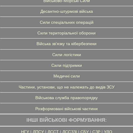
Військово-Морські Сили
Десантно-штурмові війська
Сили спеціальних операцій
Сили територіальної оборони
Війська зв'язку та кібербезпеки
Сили логістики
Сили підтримки
Медичні сили
Частини, установи, що не належать до видів ЗСУ
Військова служба правопорядку
Розформовані військові частини
ІНШІ ВІЙСЬКОВІ ФОРМУВАННЯ:
НГУ
|
ДПСУ
|
ДССТ
|
ДССЗЗІ
|
СБУ
|
СЗР
|
УДО