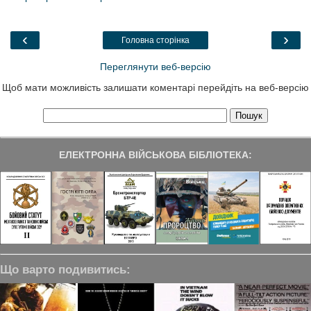
b
t
e
g
e
o
e
d
r
o
r
I
a
‹
›
Головна сторінка
k
n
m
Переглянути веб-версію
Щоб мати можливість залишати коментарі перейдіть на веб-версію
ЕЛЕКТРОННА ВІЙСЬКОВА БІБЛІОТЕКА:
Що варто подивитись: