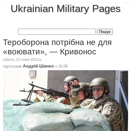
Ukrainian Military Pages
Тероборона потрібна не для
«воювати», — Кривонос
субота, 22 січня 2022 р.
Андрій Шинко
підготував
о
16:08