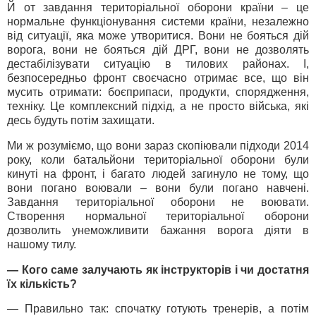
Й от завдання територіальної оборони країни – це
нормальне функціонування системи країни, незалежно
від ситуації, яка може утворитися. Вони не бояться дій
ворога, вони не бояться дій ДРГ, вони не дозволять
дестабілізувати ситуацію в тилових районах. І,
безпосередньо фронт своєчасно отримає все, що він
мусить отримати: боєприпаси, продукти, спорядження,
техніку. Це комплексний підхід, а не просто війська, які
десь будуть потім захищати.
Ми ж розуміємо, що вони зараз скопіювали підходи 2014
року, коли батальйони територіальної оборони були
кинуті на фронт, і багато людей загинуло не тому, що
вони погано воювали – вони були погано навчені.
Завдання територіальної оборони не воювати.
Створення нормальної територіальної оборони
дозволить унеможливити бажання ворога діяти в
нашому тилу.
— Кого саме залучають як інструкторів і чи достатня
їх кількість?
— Правильно так: спочатку готують тренерів, а потім