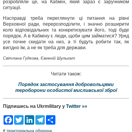
розробляли це, на Кабмін, який зараз є заручником
ситуації.
Насправді треба переглянути ці питання на рівні
Верховної ради, перерозподілити, і значно розширити
коло відповідальних та конкретизувати його, тоді буде
порядок. А в Кабміну є люди, щоби цим займатися? Уряд
усе почне скидати на низ, а ті будуть робити так, як
вигідно їм, а не як треба для держави.
Світлана Гудкова, Євгеній Шульгат
Читати також:
Порядок застосування добровольцями
тероборони особистої мисливської зброї
Підпишись на Ukrmilitary у
Twitter »»
F
T
L
T
S
a
w
i
e
h
c
i
n
l
a
#
територіальна оборона
e
t
k
e
r