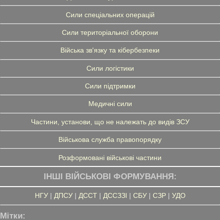
Сили спеціальних операцій
Сили територіальної оборони
Війська зв'язку та кібербезпеки
Сили логістики
Сили підтримки
Медичні сили
Частини, установи, що не належать до видів ЗСУ
Військова служба правопорядку
Розформовані військові частини
ІНШІ ВІЙСЬКОВІ ФОРМУВАННЯ:
НГУ
|
ДПСУ
|
ДССТ
|
ДССЗЗІ
|
СБУ
|
СЗР
|
УДО
Мітки: