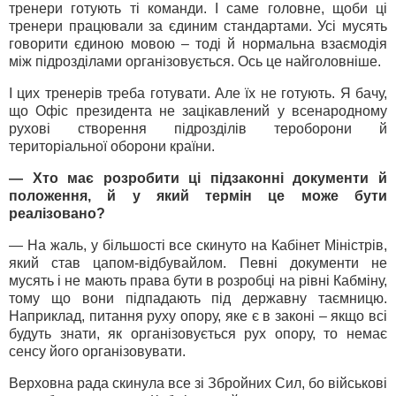
тренери готують ті команди. І саме головне, щоби ці
тренери працювали за єдиним стандартами. Усі мусять
говорити єдиною мовою – тоді й нормальна взаємодія
між підрозділами організовується. Ось це найголовніше.
І цих тренерів треба готувати. Але їх не готують. Я бачу,
що Офіс президента не зацікавлений у всенародному
рухові створення підрозділів тероборони й
територіальної оборони країни.
— Хто має розробити ці підзаконні документи й
положення, й у який термін це може бути
реалізовано?
— На жаль, у більшості все скинуто на Кабінет Міністрів,
який став цапом-відбувайлом. Певні документи не
мусять і не мають права бути в розробці на рівні Кабміну,
тому що вони підпадають під державну таємницю.
Наприклад, питання руху опору, яке є в законі – якщо всі
будуть знати, як організовується рух опору, то немає
сенсу його організовувати.
Верховна рада скинула все зі Збройних Сил, бо військові