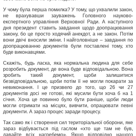
У чому була перша помилка? У тому, що ухвалили закон,
не врахувавши зауважень Головного науково-
експертного управління Верховної Ради. А наступного
дня президент ставить завдання щодо доопрацювання
закону, бо це просто ходячий анекдот, а не закон. Потім
вони двічі вносили зміни. І найголовніше – завдання по
доопрацюванню документів були поставлені тому, хто
буде виконавцями.
Скажіть, будь ласка, яка нормальна людина для себе
розробить документ, де вона буде відповідальною. Вона
зробить такий документ, щоби залишитися
безвідповідальною, щоби потім її не могли покарати за
невиконання. І це призвело до того, що 26 чи 27
документів досі не готові, які мусили бути хоча б на 1
січня. Хоча це повинно було бути раніше, щоби люди
могли отримати на місцях, вивчити, опрацювати певні
документи. А зараз процес заради процесу.
Так само як і створення сил територіальної оборони, яке
зараз відбувається під гаслом «хто ще там не був,
давайте всіх нагребемо». Якщо відповідно нашого