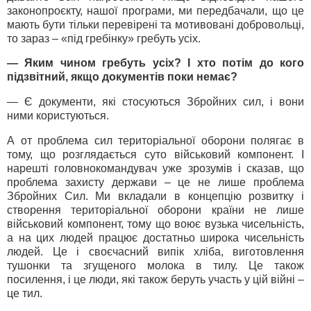
законопроєкту, нашої програми, ми передбачали, що це
мають бути тільки перевірені та мотивовані добровольці,
то зараз – «під гребінку» гребуть усіх.
— Яким чином гребуть усіх? І хто потім до кого
підзвітний, якщо документів поки немає?
— Є документи, які стосуються Збройних сил, і вони
ними користуються.
А от проблема сил територіальної оборони полягає в
тому, що розглядається суто військовий компонент. І
нарешті головнокомандувач уже зрозумів і сказав, що
проблема захисту держави – це не лише проблема
Збройних Сил. Ми вкладали в концепцію розвитку і
створення територіальної оборони країни не лише
військовий компонент, тому що воює вузька чисельність,
а на цих людей працює достатньо широка чисельність
людей. Це і своєчасний випік хліба, виготовлення
тушонки та згущеного молока в тилу. Це також
посилення, і це люди, які також беруть участь у цій війні –
це тил.