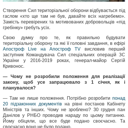
Створення Сил територіальної оборони відбувається під
гаслом «хто ще там не був, давайте всіх нагребемо».
Замість перевірених та мотивованих добровольців «під
гребінку» гребуть усіх.
Свою думку про те, як правильно будувати
територіальну оборону та які її головні завдання, в ефірі
Апостроф Live на Апостроф TV
висловив перший
заступник Командувача Сил спеціальних операцій ЗС
України у 2016-2019 роках, генерал-майор Сергій
Кривонос.
— Чому не розробили положення для реалізації
закону, щоб усе запрацювало з 1 січня, як і
планувалося?
— Там не лише положення. Потрібно розробити
понад
20 підзаконних документів
на рівні постанов Кабінету
Міністрів та інших. Чому не зроблено? 30 грудня пан
Данілов у РНБО проводив нараду по цьому питанню.
Йому обіцяли, що все буде подано своєчасно. Та
своєчасно воно не було подано.