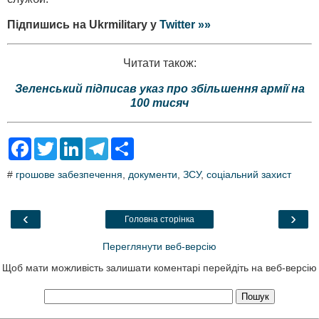
Підпишись на Ukrmilitary у
Twitter »»
Читати також:
Зеленський підписав указ про збільшення армії на
100 тисяч
F
T
L
T
S
a
w
i
e
h
c
i
n
l
a
#
грошове забезпечення
,
документи
,
ЗСУ
,
соціальний захист
e
t
k
e
r
b
t
e
g
e
o
e
d
r
o
r
I
a
‹
›
Головна сторінка
k
n
m
Переглянути веб-версію
Щоб мати можливість залишати коментарі перейдіть на веб-версію