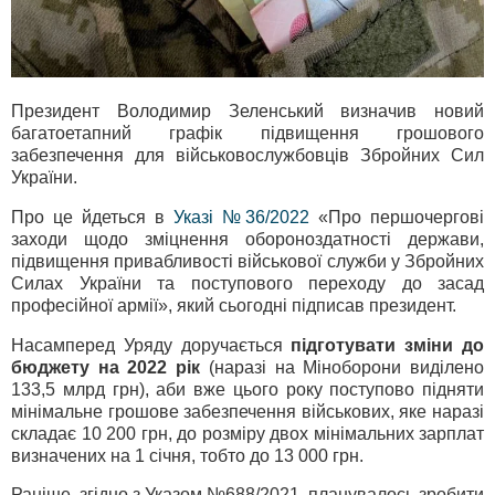
Президент Володимир Зеленський визначив новий
багатоетапний графік підвищення грошового
забезпечення для військовослужбовців Збройних Сил
України.
Про це йдеться в
Указі №36/2022
«Про першочергові
заходи щодо зміцнення обороноздатності держави,
підвищення привабливості військової служби у Збройних
Силах України та поступового переходу до засад
професійної армії», який сьогодні підписав президент.
Насамперед Уряду доручається
підготувати зміни до
бюджету на 2022 рік
(наразі на Міноборони виділено
133,5 млрд грн), аби вже цього року поступово підняти
мінімальне грошове забезпечення військових, яке наразі
складає 10 200 грн, до розміру двох мінімальних зарплат
визначених на 1 січня, тобто до 13 000 грн.
Раніше, згідно з Указом №688/2021, планувалось зробити