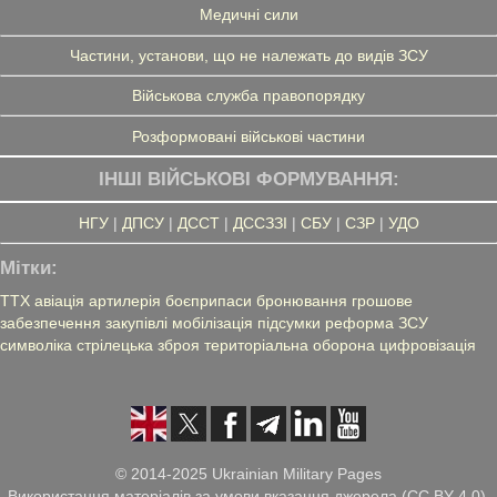
Медичні сили
Частини, установи, що не належать до видів ЗСУ
Військова служба правопорядку
Розформовані військові частини
ІНШІ ВІЙСЬКОВІ ФОРМУВАННЯ:
НГУ
|
ДПСУ
|
ДССТ
|
ДССЗЗІ
|
СБУ
|
СЗР
|
УДО
Мітки:
ТТХ
авіація
артилерія
боєприпаси
бронювання
грошове
забезпечення
закупівлі
мобілізація
підсумки
реформа ЗСУ
символіка
стрілецька зброя
територіальна оборона
цифровізація
© 2014-2025 Ukrainian Military Pages
Використання матеріалів за умови вказання джерела (CC BY 4.0),