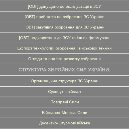
[ОВТ] допущено до експлуатації в ЗСУ
[ОВТ] прийняття на озброєння ЗС України
[ОВТ] закупівля озброєння для ЗС України
[ОВТ] надходження до ЗСУ та інших формувань
Експорт технологій, озброєння і військової техніки
Огляди та аналізи розвитку озброєння
СТРУКТУРА ЗБРОЙНИХ СИЛ УКРАЇНИ:
Організаційна структура ЗС України
Сухопутні війська
Повітряні Сили
Військово-Морські Сили
Десантно-штурмові війська