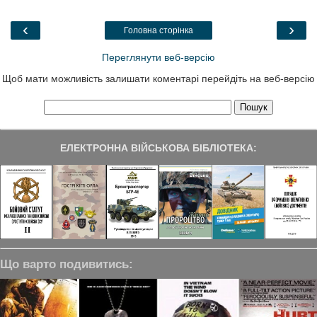
b
t
e
g
e
o
e
d
r
o
r
I
a
‹
›
Головна сторінка
k
n
m
Переглянути веб-версію
Щоб мати можливість залишати коментарі перейдіть на веб-версію
ЕЛЕКТРОННА ВІЙСЬКОВА БІБЛІОТЕКА:
Що варто подивитись: