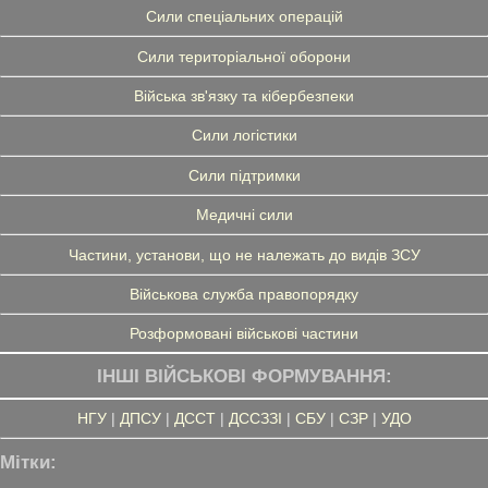
Сили спеціальних операцій
Сили територіальної оборони
Війська зв'язку та кібербезпеки
Сили логістики
Сили підтримки
Медичні сили
Частини, установи, що не належать до видів ЗСУ
Військова служба правопорядку
Розформовані військові частини
ІНШІ ВІЙСЬКОВІ ФОРМУВАННЯ:
НГУ
|
ДПСУ
|
ДССТ
|
ДССЗЗІ
|
СБУ
|
СЗР
|
УДО
Мітки: