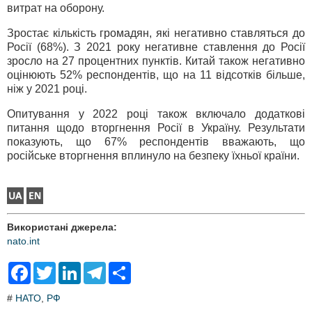
витрат на оборону.
Зростає кількість громадян, які негативно ставляться до
Росії (68%). З 2021 року негативне ставлення до Росії
зросло на 27 процентних пунктів. Китай також негативно
оцінюють 52% респондентів, що на 11 відсотків більше,
ніж у 2021 році.
Опитування у 2022 році також включало додаткові
питання щодо вторгнення Росії в Україну. Результати
показують, що 67% респондентів вважають, що
російське вторгнення вплинуло на безпеку їхньої країни.
Використані джерела:
nato.int
F
T
L
T
S
a
w
i
e
h
c
i
n
l
a
#
НАТО
,
РФ
e
t
k
e
r