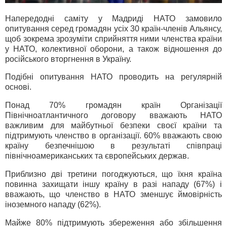
Напередодні саміту у Мадриді НАТО замовило
опитування серед громадян усіх 30 країн-членів Альянсу,
щоб зокрема зрозуміти сприйняття ними членства країни
у НАТО, колективної оборони, а також відношення до
російського вторгнення в Україну.
Подібні опитування НАТО проводить на регулярній
основі.
Понад 70% громадян країн Організації
Північноатлантичного договору вважають НАТО
важливим для майбутньої безпеки своєї країни та
підтримують членство в організації. 60% вважають свою
країну безпечнішою в результаті співпраці
північноамериканських та європейських держав.
Приблизно дві третини погоджуються, що їхня країна
повинна захищати іншу країну в разі нападу (67%) і
вважають, що членство в НАТО зменшує ймовірність
іноземного нападу (62%).
Майже 80% підтримують збереження або збільшення