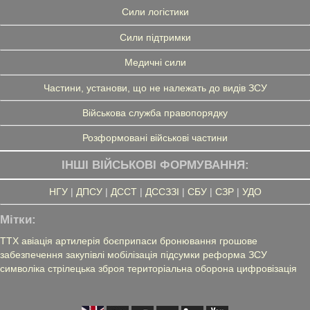
Сили логістики
Сили підтримки
Медичні сили
Частини, установи, що не належать до видів ЗСУ
Військова служба правопорядку
Розформовані військові частини
ІНШІ ВІЙСЬКОВІ ФОРМУВАННЯ:
НГУ
|
ДПСУ
|
ДССТ
|
ДССЗЗІ
|
СБУ
|
СЗР
|
УДО
Мітки:
ТТХ
авіація
артилерія
боєприпаси
бронювання
грошове
забезпечення
закупівлі
мобілізація
підсумки
реформа ЗСУ
символіка
стрілецька зброя
територіальна оборона
цифровізація