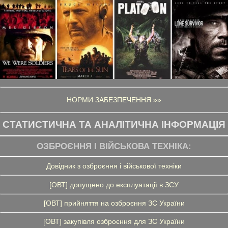
НОРМИ ЗАБЕЗПЕЧЕННЯ »»
СТАТИСТИЧНА ТА АНАЛІТИЧНА ІНФОРМАЦІЯ
ОЗБРОЄННЯ І ВІЙСЬКОВА ТЕХНІКА:
Довідник з озброєння і військової техніки
[ОВТ] допущено до експлуатації в ЗСУ
[ОВТ] прийняття на озброєння ЗС України
[ОВТ] закупівля озброєння для ЗС України