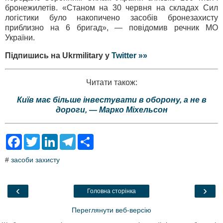
бронежилетів. «Станом на 30 червня на складах Сил
логістики було накопичено засобів бронезахисту
приблизно на 6 бригад», — повідомив речник МО
України.
Підпишись на Ukrmilitary у
Twitter »»
Читати також:
Київ має більше інвестувати в оборону, а не в
дороги, — Марко Міхельсон
F
T
L
T
S
a
w
i
e
h
c
i
n
l
a
#
засоби захисту
e
t
k
e
r
b
t
e
g
e
o
e
d
r
o
r
I
a
‹
›
Головна сторінка
k
n
m
Переглянути веб-версію