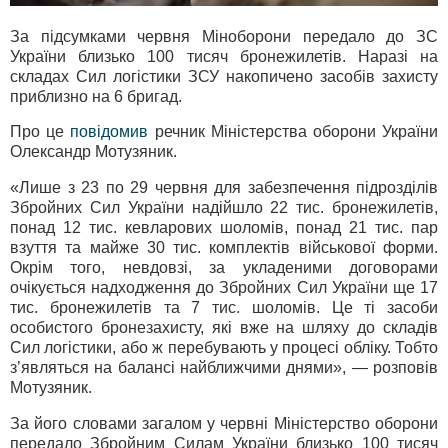
За підсумками червня Міноборони передало до ЗС
України близько 100 тисяч бронежилетів. Наразі на
складах Сил логістики ЗСУ накопичено засобів захисту
приблизно на 6 бригад.
Про це
повідомив
речник Міністерства оборони України
Олександр Мотузяник.
«Лише з 23 по 29 червня для забезпечення підрозділів
Збройних Сил України надійшло 22 тис. бронежилетів,
понад 12 тис. кевларових шоломів, понад 21 тис. пар
взуття та майже 30 тис. комплектів військової форми.
Окрім того, невдовзі, за укладеними договорами
очікується надходження до Збройних Сил України ще 17
тис. бронежилетів та 7 тис. шоломів. Це ті засоби
особистого бронезахисту, які вже на шляху до складів
Сил логістики, або ж перебувають у процесі обліку. Тобто
з’являться на балансі найближчими днями», — розповів
Мотузяник.
За його словами загалом у червні Міністерство оборони
передало Збройним Силам України близько 100 тисяч