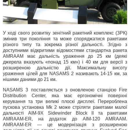
У ході свого розвитку зенітний ракетний комплекс (ЗРК)
змінив три покоління та може споряджатися ракетами
різного типу та зокрема різної дальності. Згідно з
доступними відкритими відомостями стандартна ракета
AMRAAM має дальність ураження до 25 км (деякі
джерела вказують «понад 15 км») і 40 км для версії з
розширеною дальністю дії. Максимальну висоту
ураження цілей для NASAMS 2 називають 14-15 км, за
нішими даними до 21 км.
NASAMS 3 поставляється з оновленою станцією Fire
Distribution Center, яка має ергономічні поверхні
керування та три великі плоскі дисплеї. Перероблена
пускова установка Mk 2 може стріляти ракетами малої
дальності AIM-9X Sidewinder Block II та ракетами
AMRAAM-ER, на додаток до AIM-120 AMRAAM.
AMRAAM-ER — це модернізація з розширеною