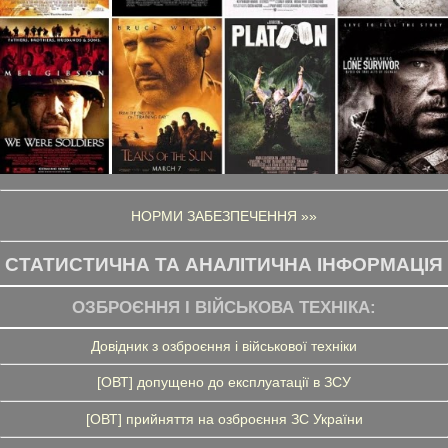
НОРМИ ЗАБЕЗПЕЧЕННЯ »»
СТАТИСТИЧНА ТА АНАЛІТИЧНА ІНФОРМАЦІЯ
ОЗБРОЄННЯ І ВІЙСЬКОВА ТЕХНІКА:
Довідник з озброєння і військової техніки
[ОВТ] допущено до експлуатації в ЗСУ
[ОВТ] прийняття на озброєння ЗС України