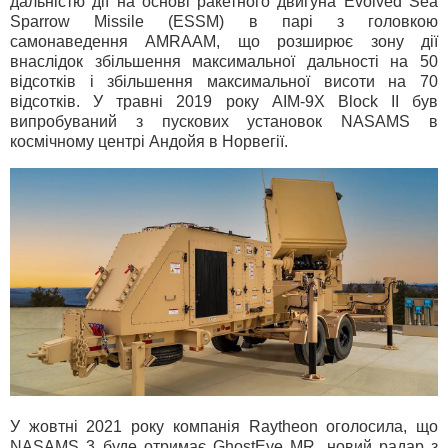
дальністю дії на основі ракетного двигуна Evolved Sea
Sparrow Missile (ESSM) в парі з головкою
самонаведення AMRAAM, що розширює зону дії
внаслідок збільшення максимальної дальності на 50
відсотків і збільшення максимальної висоти на 70
відсотків. У травні 2019 року AIM-9X Block II був
випробуваний з пускових установок NASAMS в
космічному центрі Андойя в Норвегії.
У жовтні 2021 року компанія Raytheon оголосила, що
NASAMS 3 буде отримає GhostEye MR, новий радар з