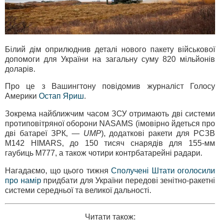
Білий дім оприлюднив деталі нового пакету військової
допомоги для України на загальну суму 820 мільйонів
доларів.
Про це з Вашингтону повідомив журналіст Голосу
Америки
Остап Яриш
.
Зокрема найближчим часом ЗСУ отримають дві системи
протиповітряної оборони NASAMS (імовірно йдеться про
дві батареї ЗРК, —
UMP
), додаткові ракети для РСЗВ
M142 HIMARS, до 150 тисяч снарядів для 155-мм
гаубиць M777, а також чотири контрбатарейні радари.
Нагадаємо, що цього тижня
Сполучені Штати оголосили
про намір
придбати для України передові зенітно-ракетні
системи середньої та великої дальності.
Читати також: