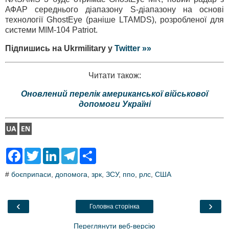
АФАР середнього діапазону S-діапазону на основі
технології GhostEye (раніше LTAMDS), розробленої для
системи MIM-104 Patriot.
Підпишись на Ukrmilitary у
Twitter »»
Читати також:
Оновлений перелік американської військової
допомоги Україні
F
T
L
T
S
a
w
i
e
h
c
i
n
l
a
#
боєприпаси
,
допомога
,
зрк
,
ЗСУ
,
ппо
,
рлс
,
США
e
t
k
e
r
b
t
e
g
e
o
e
d
r
o
r
I
a
‹
›
Головна сторінка
k
n
m
Переглянути веб-версію