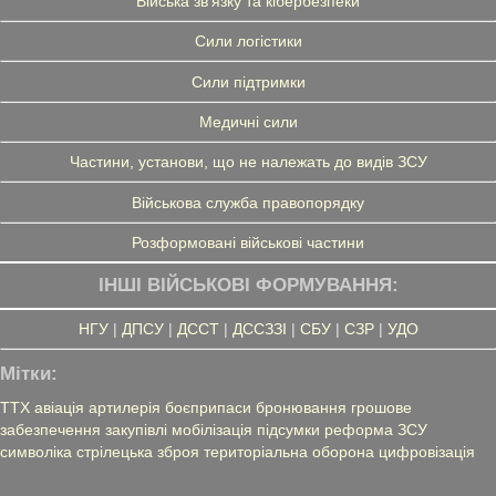
Війська зв'язку та кібербезпеки
Сили логістики
Сили підтримки
Медичні сили
Частини, установи, що не належать до видів ЗСУ
Військова служба правопорядку
Розформовані військові частини
ІНШІ ВІЙСЬКОВІ ФОРМУВАННЯ:
НГУ
|
ДПСУ
|
ДССТ
|
ДССЗЗІ
|
СБУ
|
СЗР
|
УДО
Мітки:
ТТХ
авіація
артилерія
боєприпаси
бронювання
грошове
забезпечення
закупівлі
мобілізація
підсумки
реформа ЗСУ
символіка
стрілецька зброя
територіальна оборона
цифровізація