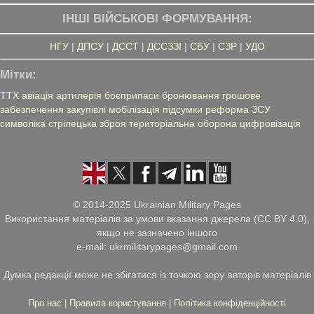
ІНШІ ВІЙСЬКОВІ ФОРМУВАННЯ:
НГУ
|
ДПСУ
|
ДССТ
|
ДССЗЗІ
|
СБУ
|
СЗР
|
УДО
Мітки:
ТТХ
авіація
артилерія
боєприпаси
бронювання
грошове
забезпечення
закупівлі
мобілізація
підсумки
реформа ЗСУ
символіка
стрілецька зброя
територіальна оборона
цифровізація
© 2014-2025 Ukrainian Military Pages
Використання матеріалів за умови вказання джерела (CC BY 4.0),
якщо не зазначено іншого
e-mail: ukrmilitarypages@gmail.com
Думка редакції може не збігатися із точкою зору авторів матеріалів
Про нас
|
Правила користування
|
Політика конфіденційності