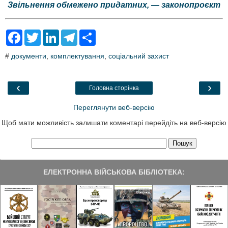
Звільнення обмежено придатних, — законопроєкт
F
T
L
T
S
a
w
i
e
h
c
i
n
l
a
#
документи
,
комплектування
,
соціальний захист
e
t
k
e
r
b
t
e
g
e
o
e
d
r
o
r
I
a
‹
›
Головна сторінка
k
n
m
Переглянути веб-версію
Щоб мати можливість залишати коментарі перейдіть на веб-версію
ЕЛЕКТРОННА ВІЙСЬКОВА БІБЛІОТЕКА: