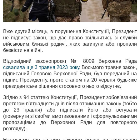
Вже другий місяць, в порушення Конституції, Президент
не підписує закон, що дає право звільнитись зі служби
військовим близькі родичі, яких загинули або пропали
безвісти на війні.
Відповідний законопроєкт № 8009 Верховна Рада
схвалила ще 3 травня 2023 року
. Восьмого травня закон,
підписаний Головою Верховної Ради, був переданий на
підпис Президенту, проте станом на 20 червня будь-яке
президентське рішення стосовного нього відсутнє.
Згідно з 94 статтею Конституції, Президент зобов'язаний
протягом п'ятнадцяти днів після отримання закону (тобто
до 23 травня) або підписати його або ветувати
(повернути зі своїми вмотивованими і сформульованими
пропозиціями до Верховної Ради для повторного
розгляду).
Нагадаємо, що за цим законом право на звільнення