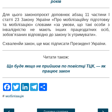
років
Для цього законопроєкт доповнює абзац 11 частини І
статті 23 Закону України «Про мобілізаційну підготовку
та мобілізацію» словами «за умови, що такі особи з
інвалідністю не мають інших працездатних осіб,
зобов’язаних відповідно до закону їх утримувати».
Схваленйи закон, ще має підписати Президент України.
Читати також:
Що буде якщо не прийшов по повістці ТЦК, — як
працює закон
F
T
L
T
S
a
w
i
e
h
c
i
n
l
a
#
мобілізація
e
t
k
e
r
b
t
e
g
e
o
e
d
r
o
r
I
a
‹
›
Головна сторінка