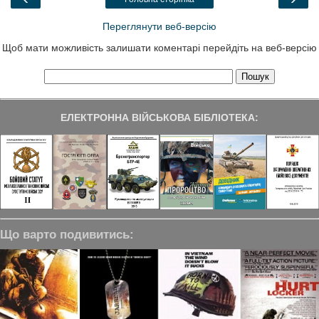
k
n
m
Переглянути веб-версію
Щоб мати можливість залишати коментарі перейдіть на веб-версію
ЕЛЕКТРОННА ВІЙСЬКОВА БІБЛІОТЕКА:
Що варто подивитись: