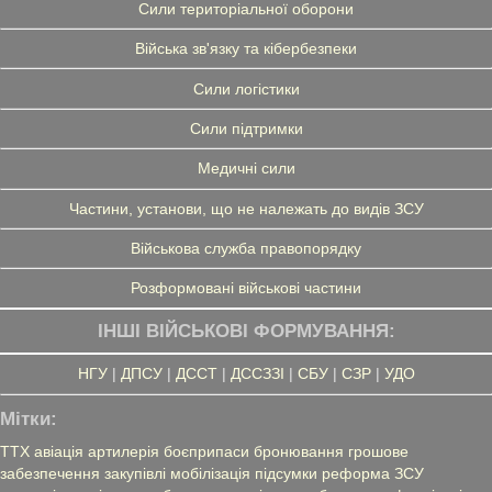
Сили територіальної оборони
Війська зв'язку та кібербезпеки
Сили логістики
Сили підтримки
Медичні сили
Частини, установи, що не належать до видів ЗСУ
Військова служба правопорядку
Розформовані військові частини
ІНШІ ВІЙСЬКОВІ ФОРМУВАННЯ:
НГУ
|
ДПСУ
|
ДССТ
|
ДССЗЗІ
|
СБУ
|
СЗР
|
УДО
Мітки:
ТТХ
авіація
артилерія
боєприпаси
бронювання
грошове
забезпечення
закупівлі
мобілізація
підсумки
реформа ЗСУ