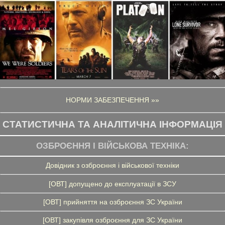
НОРМИ ЗАБЕЗПЕЧЕННЯ »»
СТАТИСТИЧНА ТА АНАЛІТИЧНА ІНФОРМАЦІЯ
ОЗБРОЄННЯ І ВІЙСЬКОВА ТЕХНІКА:
Довідник з озброєння і військової техніки
[ОВТ] допущено до експлуатації в ЗСУ
[ОВТ] прийняття на озброєння ЗС України
[ОВТ] закупівля озброєння для ЗС України