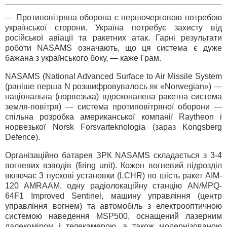
— Протиповітряна оборона є першочерговою потребою
української сторони. Україна потребує захисту від
російської авіації та ракетних атак. Гарні результати
роботи NASAMS означають, що ця система є дуже
бажана з українського боку, — каже Грам.
NASAMS (National Advanced Surface to Air Missile System
(раніше перша N розшифровувалось як «Norwegian») —
національна (норвезька) вдосконалена ракетна система
земля-повітря) — система протиповітряної оборони —
спільна розробка американської компанії Raytheon і
норвезької Norsk Forsvarteknologia (зараз Kongsberg
Defence).
Організаційно батарея ЗРК NASAMS складається з 3-4
вогневих взводів (firing unit). Кожен вогневий підрозділ
включає 3 пускові установки (LCHR) по шість ракет AIM-
120 AMRAAM, одну радіолокаційну станцію AN/MPQ-
64F1 Improved Sentinel, машину управління (центр
управління вогнем) та автомобіль з електрооптичною
системою наведення MSP500, оснащений лазерним
далекоміром і телекамерою, а також модернізованою