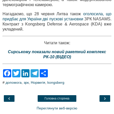
термографічною камерою.
Нагадаємо, що 28 червня Литва також
оголосила, що
придбає для України дві пускові установки
ЗРК NASAMS.
Контракт з Kongsberg Defense & Aerospace (KDA) вже
укладений.
Читати також:
Сирському показали новий ракетний комплекс
РК-10 (ВІДЕО)
F
T
L
T
S
a
w
i
e
h
c
i
n
l
a
#
допомога
,
зрк
,
Норвегія
,
kongsberg
e
t
k
e
r
b
t
e
g
e
o
e
d
r
o
r
I
a
‹
›
Головна сторінка
k
n
m
Переглянути веб-версію