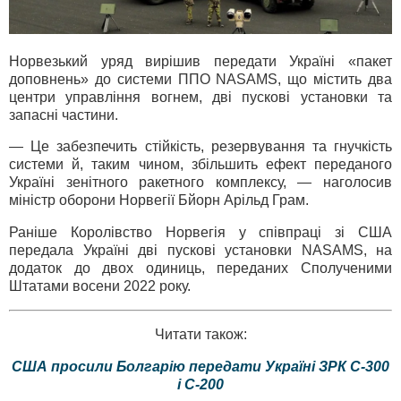
Норвезький уряд вирішив передати Україні «пакет
доповнень» до системи ППО NASAMS, що містить два
центри управління вогнем, дві пускові установки та
запасні частини.
— Це забезпечить стійкість, резервування та гнучкість
системи й, таким чином, збільшить ефект переданого
Україні зенітного ракетного комплексу, — наголосив
міністр оборони Норвегії Бйорн Арільд Грам.
Раніше Королівство Норвегія у співпраці зі США
передала Україні дві пускові установки NASAMS, на
додаток до двох одиниць, переданих Сполученими
Штатами восени 2022 року.
Читати також:
США просили Болгарію передати Україні ЗРК С-300
і С-200