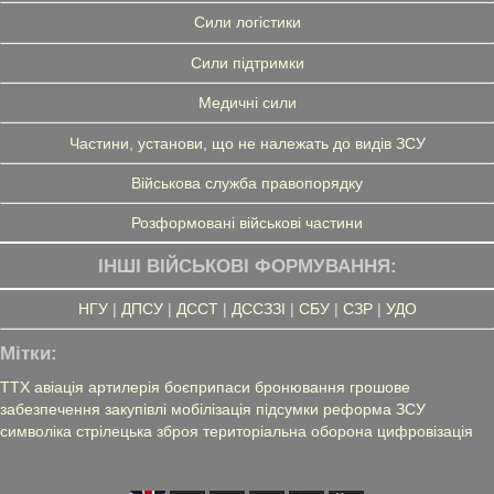
Сили логістики
Сили підтримки
Медичні сили
Частини, установи, що не належать до видів ЗСУ
Військова служба правопорядку
Розформовані військові частини
ІНШІ ВІЙСЬКОВІ ФОРМУВАННЯ:
НГУ
|
ДПСУ
|
ДССТ
|
ДССЗЗІ
|
СБУ
|
СЗР
|
УДО
Мітки:
ТТХ
авіація
артилерія
боєприпаси
бронювання
грошове
забезпечення
закупівлі
мобілізація
підсумки
реформа ЗСУ
символіка
стрілецька зброя
територіальна оборона
цифровізація