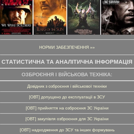
НОРМИ ЗАБЕЗПЕЧЕННЯ »»
СТАТИСТИЧНА ТА АНАЛІТИЧНА ІНФОРМАЦІЯ
ОЗБРОЄННЯ І ВІЙСЬКОВА ТЕХНІКА:
Довідник з озброєння і військової техніки
[ОВТ] допущено до експлуатації в ЗСУ
[ОВТ] прийняття на озброєння ЗС України
[ОВТ] закупівля озброєння для ЗС України
[ОВТ] надходження до ЗСУ та інших формувань