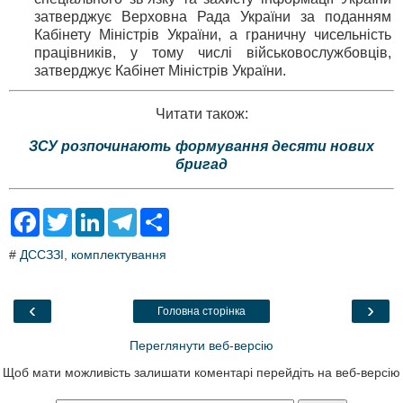
затверджує Верховна Рада України за поданням
Кабінету Міністрів України, а граничну чисельність
працівників, у тому числі військовослужбовців,
затверджує Кабінет Міністрів України.
Читати також:
ЗСУ розпочинають формування десяти нових
бригад
F
T
L
T
S
a
w
i
e
h
c
i
n
l
a
#
ДССЗЗІ
,
комплектування
e
t
k
e
r
b
t
e
g
e
o
e
d
r
o
r
I
a
‹
›
Головна сторінка
k
n
m
Переглянути веб-версію
Щоб мати можливість залишати коментарі перейдіть на веб-версію