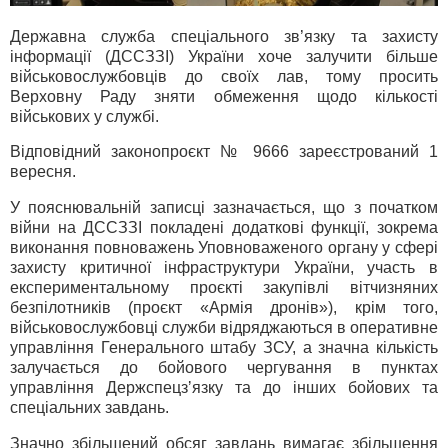
Державна служба спеціального зв’язку та захисту
інформації (ДССЗЗІ) України хоче залучити більше
військовослужбовців до своїх лав, тому просить
Верховну Раду зняти обмеження щодо кількості
військових у службі.
Відповідний законопроєкт № 9666 зареєстрований 1
вересня.
У пояснювальній записці зазначається, що з початком
війни на ДССЗЗІ покладені додаткові функції, зокрема
виконання повноважень Уповноваженого органу у сфері
захисту критичної інфраструктури України, участь в
експериментальному проєкті закупівлі вітчизняних
безпілотників (проєкт «Армія дронів»), крім того,
військовослужбовці служби відряджаються в оперативне
управління Генерального штабу ЗСУ, а значна кількість
залучається до бойового чергування в пунктах
управління Держспецзʼязку та до інших бойових та
спеціальних завдань.
Значно збільшений обсяг завдань вимагає збільшення