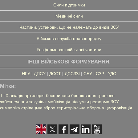
Сили підтримки
Медичні сили
Частини, установи, що не належать до видів ЗСУ
Військова служба правопорядку
Розформовані військові частини
ІНШІ ВІЙСЬКОВІ ФОРМУВАННЯ:
НГУ
|
ДПСУ
|
ДССТ
|
ДССЗЗІ
|
СБУ
|
СЗР
|
УДО
Мітки:
ТТХ
авіація
артилерія
боєприпаси
бронювання
грошове
забезпечення
закупівлі
мобілізація
підсумки
реформа ЗСУ
символіка
стрілецька зброя
територіальна оборона
цифровізація