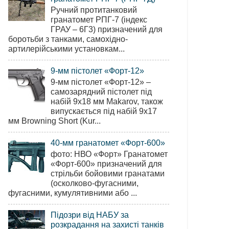
Ручний протитанковий
гранатомет РПГ-7 (індекс
ГРАУ – 6Г3) призначений для
боротьби з танками, самохідно-
артилерійськими установкам...
9-мм пістолет «Форт-12»
9-мм пістолет «Форт-12» –
самозарядний пістолет під
набій 9х18 мм Makarov, також
випускається під набій 9х17
мм Browning Short (Kur...
40-мм гранатомет «Форт-600»
фото: НВО «Форт» Гранатомет
«Форт-600» призначений для
стрільби бойовими гранатами
(осколково-фугасними,
фугасними, кумулятивними або ...
Підозри від НАБУ за
розкрадання на захисті танків