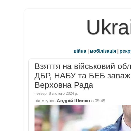
Ukra
війна
|
мобілізація
|
рекр
Взяття на військовий обл
ДБР, НАБУ та БЕБ заважа
Верховна Рада
четвер, 8 лютого 2024 р.
Андрій Шинко
підготував
о
09:49