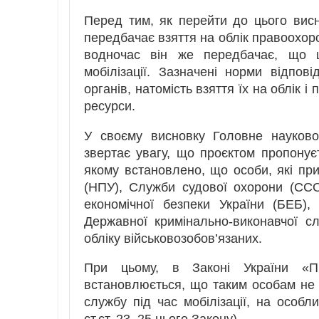
Перед тим, як перейти до цього висн
передбачає взяття на облік правоохорон
водночас він же передбачає, що ц
мобілізації. Зазначені норми відпов
органів, натомість взяття їх на облік
ресурси.
У своєму висновку Головне науково
звертає увагу, що проєктом пропонуєт
якому встановлено, що особи, які при
(НПУ), Служби судової охорони (СС
економічної безпеки України (БЕБ), 
Державної кримінально-виконавчої сл
обліку військовозобов’язаних.
При цьому, в Законі України «Про
встановлюється, що таким особам не н
службу під час мобілізації, на особ