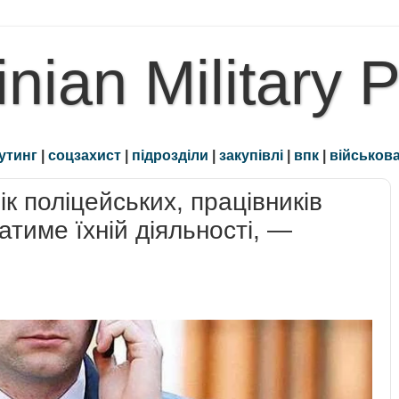
inian Military 
утинг
|
соцзахист
|
підрозділи
|
закупівлі
|
впк
|
військова
ік поліцейських, працівників
тиме їхній діяльності, —