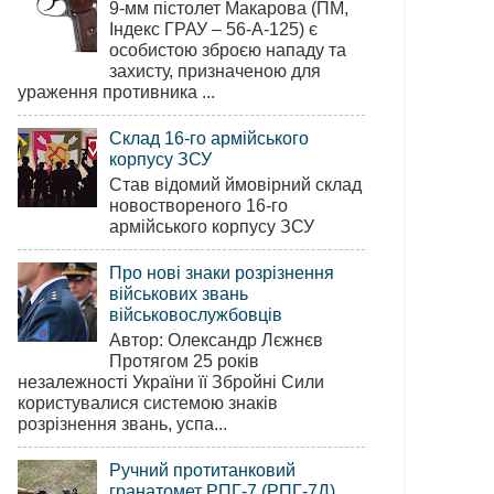
9-мм пістолет Макарова (ПМ,
Індекс ГРАУ – 56-А-125) є
особистою зброєю нападу та
захисту, призначеною для
ураження противника ...
Склад 16-го армійського
корпусу ЗСУ
Став відомий ймовірний склад
новоствореного 16-го
армійського корпусу ЗСУ
Про нові знаки розрізнення
військових звань
військовослужбовців
Автор: Олександр Лєжнєв
Протягом 25 років
незалежності України її Збройні Сили
користувалися системою знаків
розрізнення звань, успа...
Ручний протитанковий
гранатомет РПГ-7 (РПГ-7Д)