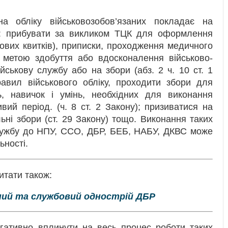
 обліку військовозобов’язаних покладає на
ма: прибувати за викликом ТЦК для оформлення
кових квитків), приписки, проходження медичного
з метою здобуття або вдосконалення військово-
ійськову службу або на збори (абз. 2 ч. 10 ст. 1
равил військового обліку, проходити збори для
, навичок і умінь, необхідних для виконання
вий період. (ч. 8 ст. 2 Закону); призиватися на
льні збори (ст. 29 Закону) тощо. Виконання таких
 службу до НПУ, ССО, ДБР, БЕБ, НАБУ, ДКВС може
ьності.
итати також:
ний та службовий однострій ДБР
гативно вплинути на весь процес роботи таких