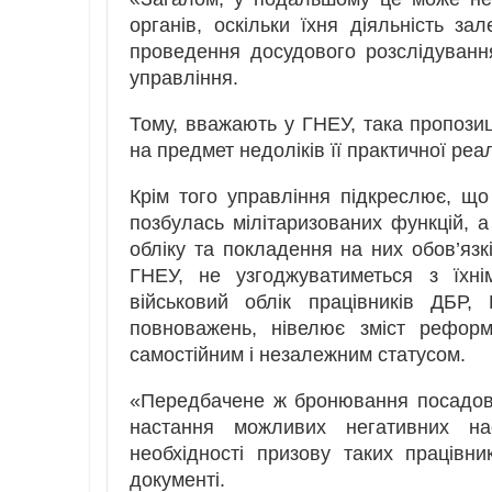
органів, оскільки їхня діяльність за
проведення досудового розслідуванн
управління.
Тому, вважають у ГНЕУ, така пропози
на предмет недоліків її практичної реал
Крім того управління підкреслює, щ
позбулась мілітаризованих функцій, а
обліку та покладення на них обов’язкі
ГНЕУ, не узгоджуватиметься з їхн
військовий облік працівників ДБР,
повноважень, нівелює зміст реформ
самостійним і незалежним статусом.
«Передбачене ж бронювання посадови
настання можливих негативних нас
необхідності призову таких працівн
документі.