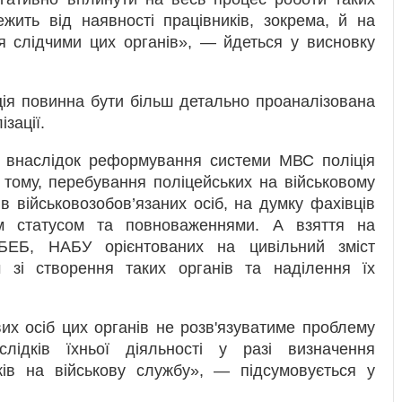
лежить від наявності працівників, зокрема, й на
я слідчими цих органів», — йдеться у висновку
ція повинна бути більш детально проаналізована
ізації.
о внаслідок реформування системи МВС поліція
 тому, перебування поліцейських на військовому
в військовозобов’язаних осіб, на думку фахівців
ім статусом та повноваженнями. А взяття на
 БЕБ, НАБУ орієнтованих на цивільний зміст
 зі створення таких органів та наділення їх
х осіб цих органів не розв'язуватиме проблему
лідків їхньої діяльності у разі визначення
иків на військову службу», — підсумовується у