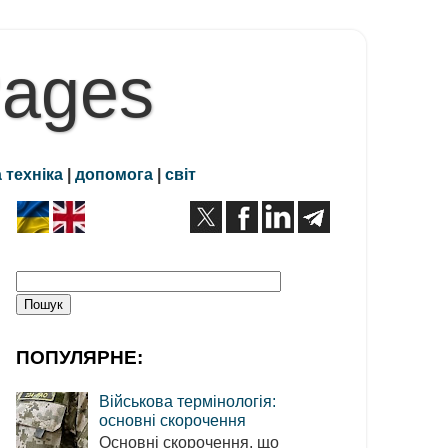
Pages
 техніка
|
допомога
|
світ
ПОПУЛЯРНЕ:
Військова термінологія:
основні скорочення
Основні скорочення, що