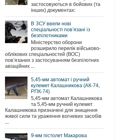
застосовуються в бойових (та
інших) документах:
В ЗСУ ввели нові
спеціальності пов'язані із
безпілотниками
Міністерство оборони
розширило перелік військово-
облікових спеціальностей (ВОС)
пов'язаних з застосуванням безпілотних
авіаційних ...
5,45-мм автомат і ручний
кулемет Калашникова (АК-74,
РПК-74)
5,45-мм автомат Калашникова
та 5,45-мм ручний кулемет
Калашникова призначені для знищення
живої сили та ураження вогневих засобів
...
9-мм пістолет Макарова