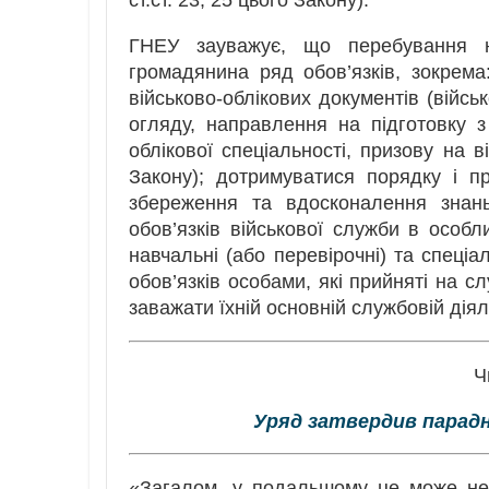
ст.ст. 23, 25 цього Закону).
ГНЕУ зауважує, що перебування на
громадянина ряд обов’язків, зокре
військово-облікових документів (війсь
огляду, направлення на підготовку 
облікової спеціальності, призову на в
Закону); дотримуватися порядку і п
збереження та вдосконалення знань
обов’язків військової служби в особли
навчальні (або перевірочні) та спеціа
обов’язків особами, які прийняті на
заважати їхній основній службовій діял
Ч
Уряд затвердив парад
«Загалом, у подальшому це може не