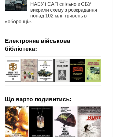
НАБУ і САП спільно з СБУ
викрили схему з розкрадання
понад 102 млн гривень в
«оборонці».
Електронна військова
бібліотека:
Що варто подивитись: