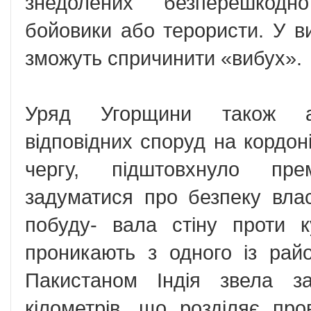
знедолених безперешкодн
бойовики або терористи. У в
зможуть спричинити «вибух».
Уряд Угорщини також ан
відповідних споруд на кордон
чергу, підштовхнуло пре
задуматися про безпеку вла
побуду- вала стіну проти к
проникають з одного із райо
Пакистаном Індія звела з
кілометрів, що розділяє пр