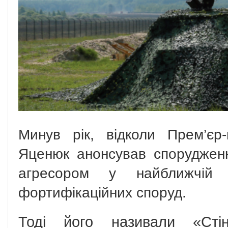
Минув рік, відколи Прем’єр-
Яценюк анонсував спорудженн
агресором у найближчій п
фортифікаційних споруд.
Тоді його називали «Сті