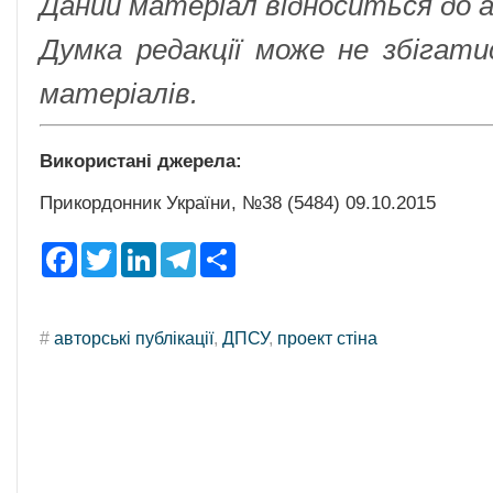
Даний матеріал відноситься до а
Думка редакції може не збігати
матеріалів.
Використані джерела:
Прикордонник України, №38 (5484) 09.10.2015
F
T
L
T
S
a
w
i
e
h
c
i
n
l
a
e
t
k
e
r
b
t
e
g
e
#
авторські публікації
,
ДПСУ
,
проект стіна
o
e
d
r
o
r
I
a
k
n
m