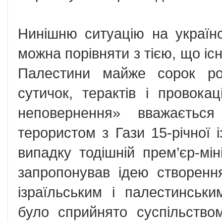
Нинішню ситуацію на українс
можна порівняти з тією, що іс
Палестини майже сорок ро
сутичок, терактів і провока
неповернення» вважаєтьс
терористом з Гази 15-річної і
випадку тодішній прем’єр-мін
запропонував ідею створенн
ізраїльським і палестинськ
було сприйнято суспільство