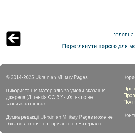
головна
Переглянути версію для м
© 2014-2025 Ukrainian Military Pages
Кори
Про 
Використання матеріалів за умови вказання
Прав
джерела (Ліцензія CC BY 4.0), якщо не
Полі
зазначено іншого
Конт
Думка редакції Ukrainian Military Pages може не
збігатися із точкою зору авторів матеріалів