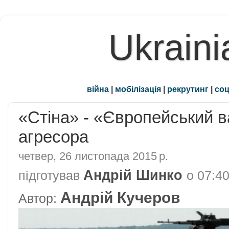
Ukraini
війна
|
мобілізація
|
рекрутинг
|
соц
«Стіна» - «Європейський ва
агресора
четвер, 26 листопада 2015 р.
Андрій Шинко
підготував
о
07:4
Андрій Кучеров
Автор: