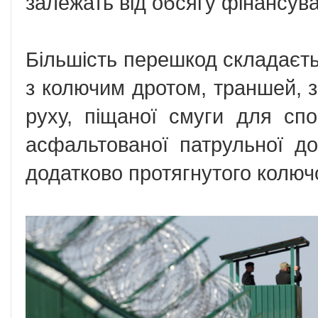
залежать від обсягу фінансув
Більшість перешкод складаєть
з колючим дротом, траншей, з
руху, піщаної смуги для сп
асфальтованої патрульної дор
додатково протягнутого колючо