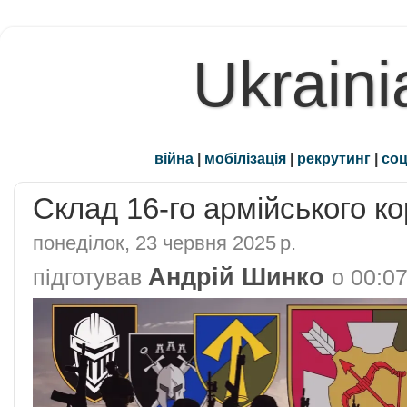
Ukraini
війна
|
мобілізація
|
рекрутинг
|
соц
Склад 16-го армійського к
понеділок, 23 червня 2025 р.
Андрій Шинко
підготував
о
00:0