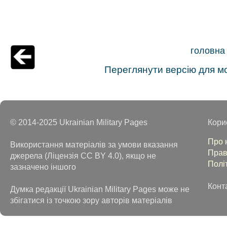
головна
Переглянути версію для м
© 2014-2025 Ukrainian Military Pages
Кори
Про 
Використання матеріалів за умови вказання
Прав
джерела (Ліцензія CC BY 4.0), якщо не
Полі
зазначено іншого
Конт
Думка редакції Ukrainian Military Pages може не
збігатися із точкою зору авторів матеріалів