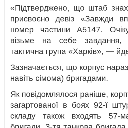
«Підтверджено, що штаб знах
присвоєно девіз «Завжди вп
номер частини A5147. Очік
візьме на себе завдання, 
тактична група «Харків», — йде
Зазначається, що корпус нараз
навіть сімома) бригадами.
Як повідомлялося раніше, кор
загартованої в боях 92-ї шту
складу також входять 57-м
бригади, 3-тя танкова бригад