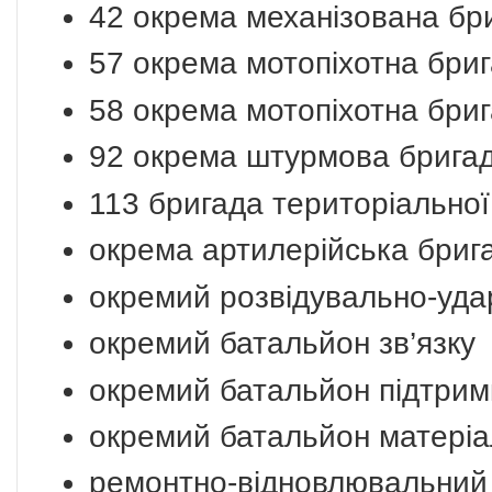
42 окрема механізована бр
57 окрема мотопіхотна бри
58 окрема мотопіхотна бри
92 окрема штурмова брига
113 бригада територіально
окрема артилерійська бриг
окремий розвідувально-уда
окремий батальйон зв’язку
окремий батальйон підтрим
окремий батальйон матеріа
ремонтно-відновлювальний