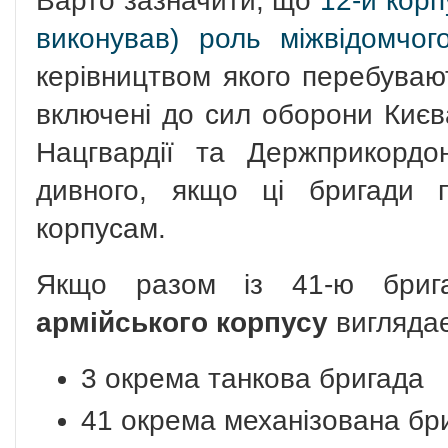
Варто зазначити, що
12-й корп
виконував) роль міжвідомчог
керівництвом якого перебувают
включені до сил оборони Києва
Нацгвардії та Держприкордо
дивного, якщо ці бригади 
корпусам.
Якщо разом із 41-ю бри
армійського корпусу
виглядає
3 окрема танкова бригада
41 окрема механізована бр