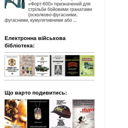
«Форт-600» призначений для
стрільби бойовими гранатами
(осколково-фугасними,
фугасними, кумулятивними або ...
Електронна військова
бібліотека:
Що варто подивитись: