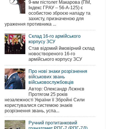
9-мм пістолет Макарова (ПМ,
Індекс ГРАУ – 56-А-125) є
особистою зброєю нападу та
захисту, призначеною для
ураження противника ...
Склад 16-го армійського
корпусу ЗСУ
Став відомий ймовірний склад
новоствореного 16-го
армійського корпусу ЗСУ
Про нові знаки розрізнення
військових звань
військовослужбовців
Автор: Олександр Лєжнєв
Протягом 25 років
незалежності України її Збройні Сили
користувалися системою знаків
розрізнення звань, успа...
Ручний протитанковий
гранатомет РПГ-7 (РПГ-7Д)