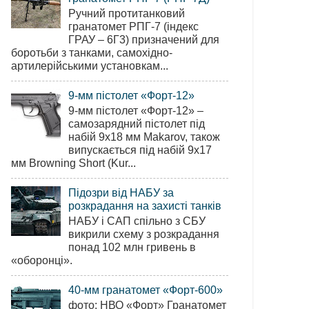
Ручний протитанковий
гранатомет РПГ-7 (індекс
ГРАУ – 6Г3) призначений для
боротьби з танками, самохідно-
артилерійськими установкам...
9-мм пістолет «Форт-12»
9-мм пістолет «Форт-12» –
самозарядний пістолет під
набій 9х18 мм Makarov, також
випускається під набій 9х17
мм Browning Short (Kur...
Підозри від НАБУ за
розкрадання на захисті танків
НАБУ і САП спільно з СБУ
викрили схему з розкрадання
понад 102 млн гривень в
«оборонці».
40-мм гранатомет «Форт-600»
фото: НВО «Форт» Гранатомет