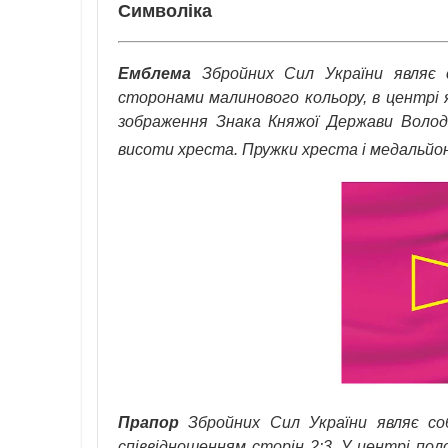
Символіка
Емблема
Збройних Сил України являє с
сторонами малинового кольору, в центрі 
зображення Знака Княжої Держави Волод
висоти хреста. Пружки хреста і медальйон
Прапор
Збройних Сил України являє со
співвідношенням сторін 2:3. У центрі п