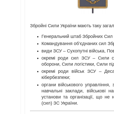
Збройні Сили України мають таку загал
Генеральний штаб Збройних Сил 
Командування об’єднаних сил Зб
види ЗСУ – Сухопутні війська, По
окремі роди сил ЗСУ – Сили сп
оборони, Сили логістики, Сили пі
окремі роди військ ЗСУ – Десан
кібербезпеки;
органи військового управління, з
навчальні заклади, військові на
установи та організації, що не 
(сил) ЗС України.