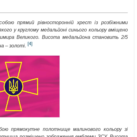
обою прямий рівносторонній хрест із розбіжними
якого у круглому медальйоні синього кольору вміщено
имира Великого. Висота медальйона становить 2/5
[4]
а – золоті.
бою прямокутне полотнище малинового кольору зі
олотнища розміщено зображення емблеми ЗСУ. Висота