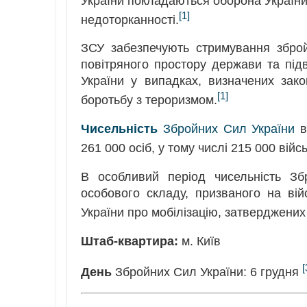
України покладаються оборона України, з
[1]
недоторканності.
ЗСУ забезпечують стримування збройн
повітряного простору держави та під
України у випадках, визначених зак
[1]
боротьбу з тероризмом.
Чисельність
Збройних Сил України
в
261 000 осіб, у тому числі 215 000 вій
В особливий період чисельність Зб
особового складу, призваного на ві
України про мобілізацію, затверджених
Штаб-квартира:
м. Київ
[
День
Збройних Сил України: 6 грудня