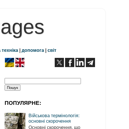
Pages
 техніка
|
допомога
|
світ
ПОПУЛЯРНЕ:
Військова термінологія:
основні скорочення
Основні скорочення, що