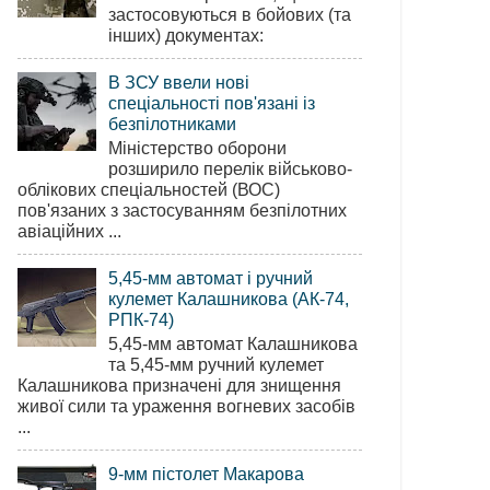
застосовуються в бойових (та
інших) документах:
В ЗСУ ввели нові
спеціальності пов'язані із
безпілотниками
Міністерство оборони
розширило перелік військово-
облікових спеціальностей (ВОС)
пов'язаних з застосуванням безпілотних
авіаційних ...
5,45-мм автомат і ручний
кулемет Калашникова (АК-74,
РПК-74)
5,45-мм автомат Калашникова
та 5,45-мм ручний кулемет
Калашникова призначені для знищення
живої сили та ураження вогневих засобів
...
9-мм пістолет Макарова