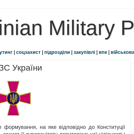
inian Military 
утинг
|
соцзахист
|
підрозділи
|
закупівлі
|
впк
|
військова
 ЗС України
е формування, на яке відповідно до Конституції