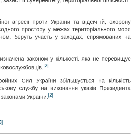
ахист її суверенітету, територіальної цілісності і
ої агресії проти України та відсіч їй, охорону
водного простору у межах територіального моря
оном, беруть участь у заходах, спрямованих на
изначена законом у кількості, яка не перевищує
[2]
ськовослужбовців.
ройних Сил України збільшується на кількість
йськову службу на виконання указів Президента
[2]
 законами України.
3]