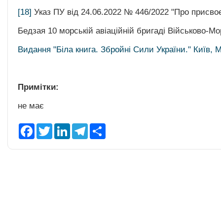
[18]
Указ ПУ від 24.06.2022 № 446/2022 "Про присвоє
Бедзая 10 морській авіаційній бригаді Військово-М
Видання "Біла книга. Збройні Сили України." Київ, 
Примітки:
не має
F
T
L
T
S
a
w
i
e
h
c
i
n
l
a
e
t
k
e
r
b
t
e
g
e
o
e
d
r
o
r
I
a
k
n
m