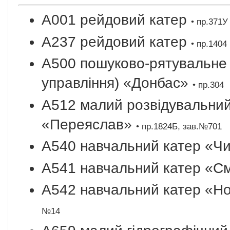
A001 рейдовий катер
• пр.371У
A237 рейдовий катер
• пр.1404
A500 пошуково-рятувальне 
управління) «Донбас»
• пр.304
A512 малий розвідувальни
«Переяслав»
• пр.1824Б, зав.№701
A540 навчальний катер «Ч
A541 навчальний катер «С
A542 навчальний катер «Н
№14