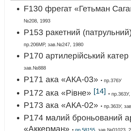
F130 фрегат «Гетьман Саг
№208, 1993
P153 ракетний (патрульний
пр.206МР, зав.№247, 1980
P170 артилерійський кате
зав.№888
P171 ака «АКА-03»
• пр.376У
[14]
P172 ака «Рівне»
• пр.363У
P173 ака «АКА-02»
• пр.363У, з
P174 малий броньований ар
«Аккерман»
•
пр.58155
, зав.№01023, 