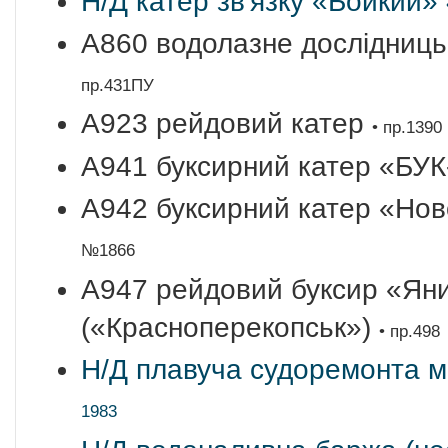
Н/Д катер зв'язку «Бойкий»
A860 водолазне дослідниць
пр.431ПУ
A923 рейдовий катер
• пр.1390
A941 буксирний катер «БУ
A942 буксирний катер «Но
№1866
A947 рейдовий буксир «Ян
(«Красноперекопськ»)
• пр.498
Н/Д плавуча судоремонта 
1983