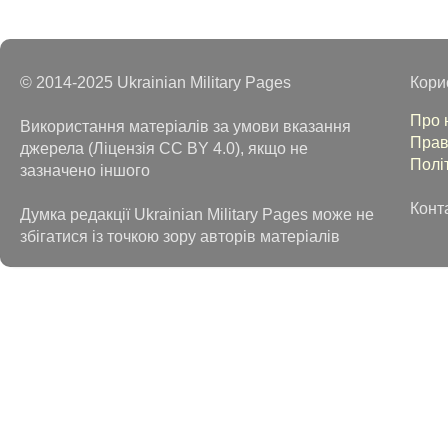
© 2014-2025 Ukrainian Military Pages
Кори
Про 
Використання матеріалів за умови вказання
Прав
джерела (Ліцензія CC BY 4.0), якщо не
Полі
зазначено іншого
Конт
Думка редакції Ukrainian Military Pages може не
збігатися із точкою зору авторів матеріалів