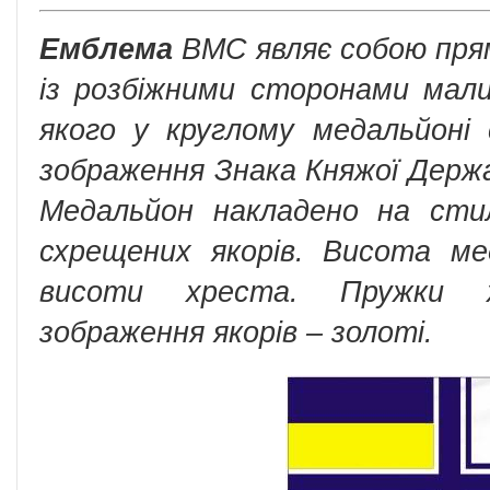
Емблема
ВМС являє собою пря
із розбіжними сторонами мали
якого у круглому медальйоні 
зображення Знака Княжої Держ
Медальйон накладено на стил
схрещених якорів. Висота м
висоти хреста. Пружки х
зображення якорів – золоті.