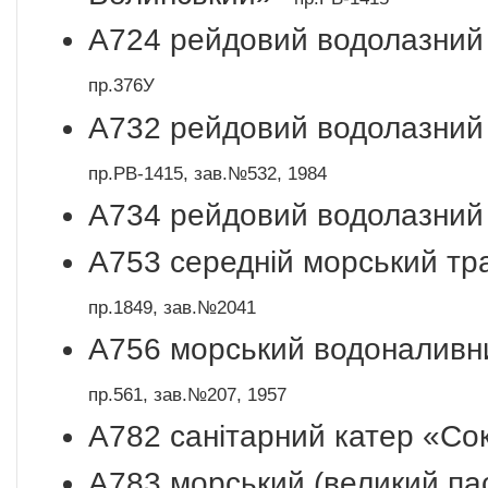
A724 рейдовий водолазний
пр.376У
A732 рейдовий водолазний
пр.РВ-1415, зав.№532, 1984
A734 рейдовий водолазний
A753 середній морський тр
пр.1849, зав.№2041
A756 морський водоналивн
пр.561, зав.№207, 1957
A782 санітарний катер «С
A783 морський (великий па