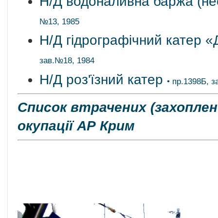
Н/Д водоналивна баржа (не
№13, 1985
Н/Д гідрографічний катер 
зав.№18, 1984
Н/Д роз'їзний катер
• пр.1398Б, 
Список втрачених (захоплен
окупації АР Крим