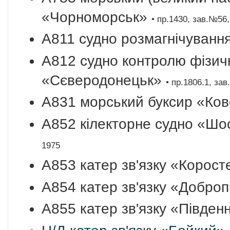
«Чорноморськ»
• пр.1430, зав.№56,
A811 судно розмагнічуванн
A812 судно контролю фізич
«Сєверодонецьк»
• пр.1806.1, за
A831 морський буксир «Ко
A852 кілекторне судно «Ш
1975
A853 катер зв'язку «Корос
A854 катер зв'язку «Добро
A855 катер зв'язку «Півде