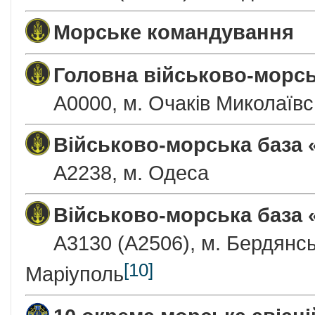
Морське командування
Головна військово-морсь
А0000, м. Очаків Миколаївс
Військово-морська база 
А2238, м. Одеса
Військово-морська база 
А3130 (А2506), м. Бердянськ
[10]
Маріуполь