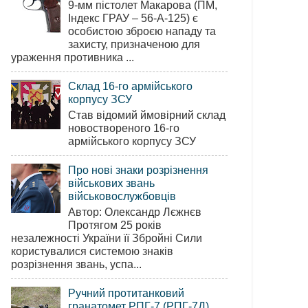
9-мм пістолет Макарова (ПМ,
Індекс ГРАУ – 56-А-125) є
особистою зброєю нападу та
захисту, призначеною для
ураження противника ...
Склад 16-го армійського
корпусу ЗСУ
Став відомий ймовірний склад
новоствореного 16-го
армійського корпусу ЗСУ
Про нові знаки розрізнення
військових звань
військовослужбовців
Автор: Олександр Лєжнєв
Протягом 25 років
незалежності України її Збройні Сили
користувалися системою знаків
розрізнення звань, успа...
Ручний протитанковий
гранатомет РПГ-7 (РПГ-7Д)