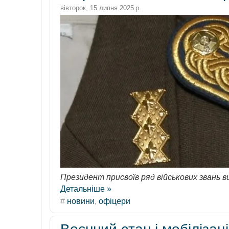
вівторок, 15 липня 2025 р.
Президент присвоїв ряд військових звань 
Детальніше »
#
новини
,
офіцери