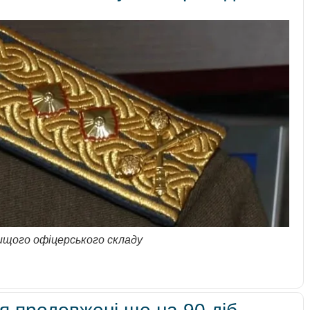
вищого офіцерського складу