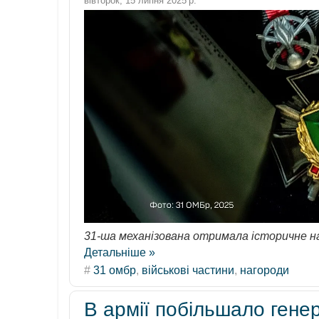
вівторок, 15 липня 2025 р.
31-ша механізована отримала історичне 
Детальніше »
#
31 омбр
,
військові частини
,
нагороди
В армії побільшало гене