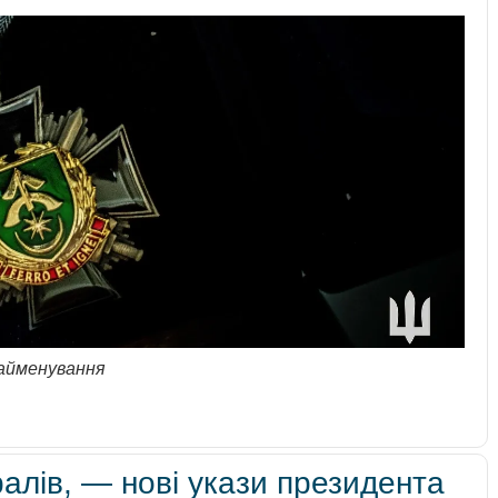
найменування
ралів, — нові укази президента