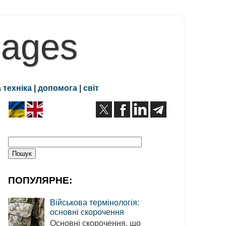
Pages
 техніка
|
допомога
|
світ
ПОПУЛЯРНЕ:
Військова термінологія:
основні скорочення
Основні скорочення, що