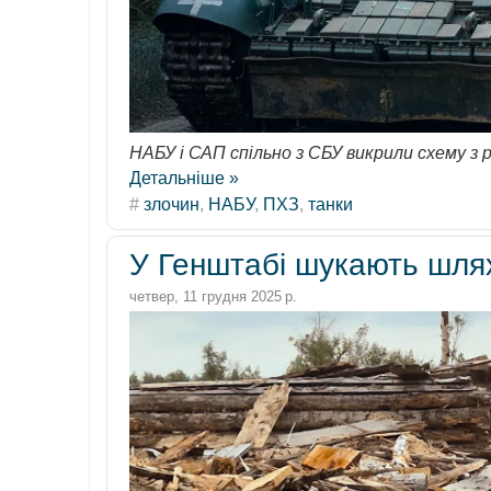
НАБУ і САП спільно з СБУ викрили схему з 
Детальніше »
#
злочин
,
НАБУ
,
ПХЗ
,
танки
У Генштабі шукають шля
четвер, 11 грудня 2025 р.