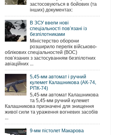
застосовуються в бойових (та
інших) документах:
В ЗСУ ввели нові
спеціальності пов'язані із
безпілотниками
Міністерство оборони
розширило перелік військово-
облікових спеціальностей (ВОС)
пов'язаних з застосуванням безпілотних
авіаційних ...
5,45-мм автомат і ручний
кулемет Калашникова (АК-74,
РПК-74)
5,45-мм автомат Калашникова
та 5,45-мм ручний кулемет
Калашникова призначені для знищення
живої сили та ураження вогневих засобів
...
9-мм пістолет Макарова