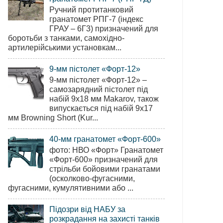
Ручний протитанковий
гранатомет РПГ-7 (індекс
ГРАУ – 6Г3) призначений для
боротьби з танками, самохідно-
артилерійськими установкам...
9-мм пістолет «Форт-12»
9-мм пістолет «Форт-12» –
самозарядний пістолет під
набій 9х18 мм Makarov, також
випускається під набій 9х17
мм Browning Short (Kur...
40-мм гранатомет «Форт-600»
фото: НВО «Форт» Гранатомет
«Форт-600» призначений для
стрільби бойовими гранатами
(осколково-фугасними,
фугасними, кумулятивними або ...
Підозри від НАБУ за
розкрадання на захисті танків