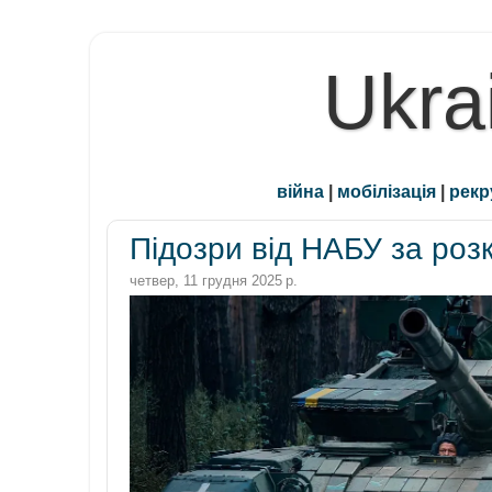
Ukra
війна
|
мобілізація
|
рекр
Підозри від НАБУ за розк
четвер, 11 грудня 2025 р.