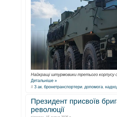
Найкращі штурмовики третього корпусу о
Детальніше »
#
3 ак
,
бронетранспортери
,
допомога
,
надхо
Президент присвоїв брига
революції