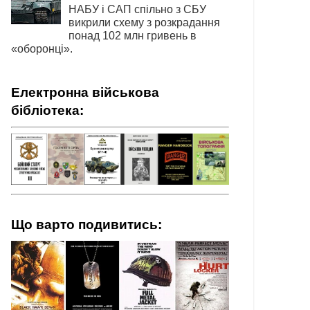
НАБУ і САП спільно з СБУ
викрили схему з розкрадання
понад 102 млн гривень в
«оборонці».
Електронна військова
бібліотека:
Що варто подивитись: