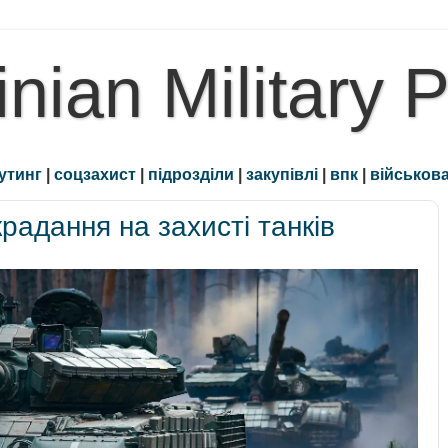
inian Military 
утинг
|
соцзахист
|
підрозділи
|
закупівлі
|
впк
|
військова
радання на захисті танків