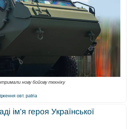
тримали нову бойову техніку
дження овт
,
patria
ді ім’я героя Української