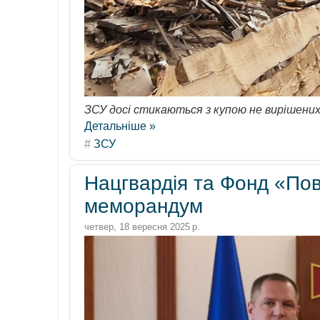
ЗСУ досі стикаються з купою не вирішених
Детальніше »
#
ЗСУ
Нацгвардія та Фонд «По
меморандум
четвер, 18 вересня 2025 р.