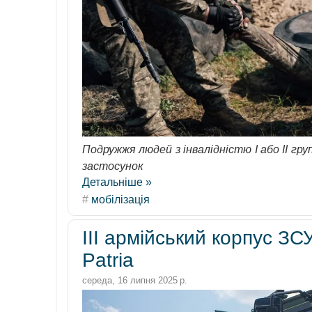
Подружжя людей з інвалідністю І або ІІ г
застосунок
Детальніше »
#
мобілізація
III армійський корпус З
Patria
середа, 16 липня 2025 р.