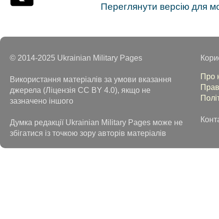
Переглянути версію для м
© 2014-2025 Ukrainian Military Pages
Кори
Про 
Використання матеріалів за умови вказання
Прав
джерела (Ліцензія CC BY 4.0), якщо не
Полі
зазначено іншого
Конт
Думка редакції Ukrainian Military Pages може не
збігатися із точкою зору авторів матеріалів