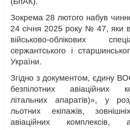
(БпАК).
Зокрема 28 лютого набув чинно
24 січня 2025 року № 47, яки 
військово-облікових спец
сержантського і старшинськ
України.
Згідно з документом, єдину ВО
безпілотних авіаційних ко
літальних апаратів)», у роз
льотних екіпажів, зовнішні
авіаційних комплексів, а