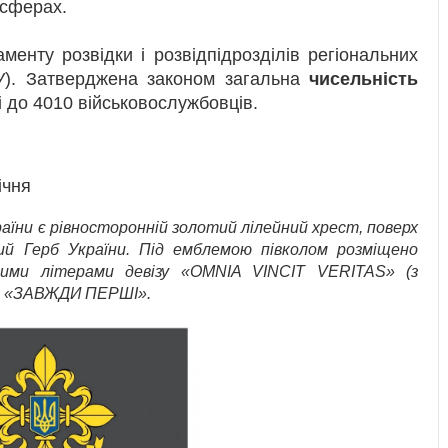
 сферах.
енту розвідки і розвідпідрозділів регіональних
У). Затверджена законом загальна
чисельність
і до 4010 військовослужбовців.
ічня
аїни є рівносторонній золотий лілейний хрест, поверх
й Герб України. Під емблемою півколом розміщено
ними літерами девізу «OMNIA VINCIT VERITAS» (з
. «ЗАВЖДИ ПЕРШІ».