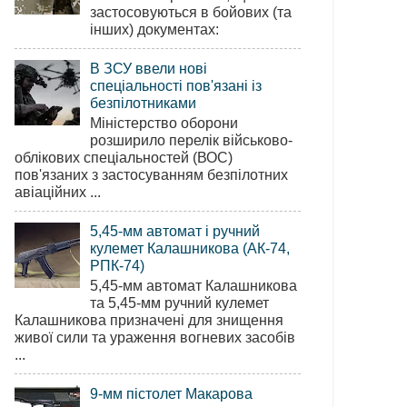
застосовуються в бойових (та
інших) документах:
В ЗСУ ввели нові
спеціальності пов'язані із
безпілотниками
Міністерство оборони
розширило перелік військово-
облікових спеціальностей (ВОС)
пов'язаних з застосуванням безпілотних
авіаційних ...
5,45-мм автомат і ручний
кулемет Калашникова (АК-74,
РПК-74)
5,45-мм автомат Калашникова
та 5,45-мм ручний кулемет
Калашникова призначені для знищення
живої сили та ураження вогневих засобів
...
9-мм пістолет Макарова