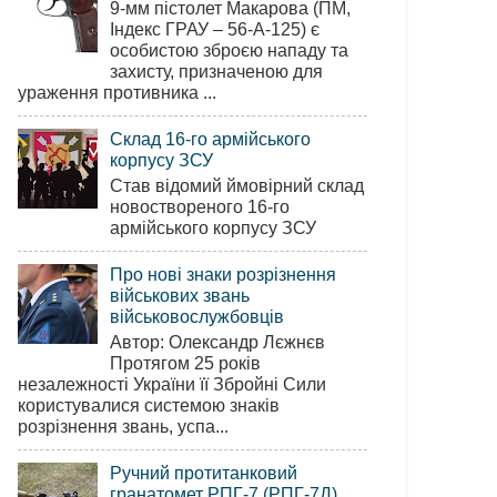
9-мм пістолет Макарова (ПМ,
Індекс ГРАУ – 56-А-125) є
особистою зброєю нападу та
захисту, призначеною для
ураження противника ...
Склад 16-го армійського
корпусу ЗСУ
Став відомий ймовірний склад
новоствореного 16-го
армійського корпусу ЗСУ
Про нові знаки розрізнення
військових звань
військовослужбовців
Автор: Олександр Лєжнєв
Протягом 25 років
незалежності України її Збройні Сили
користувалися системою знаків
розрізнення звань, успа...
Ручний протитанковий
гранатомет РПГ-7 (РПГ-7Д)