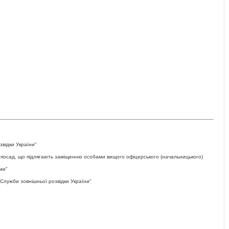
звідки України"
 посад, що підлягають заміщенню особами вищого офіцерського (начальницького)
ми"
Служби зовнішньої розвідки України"