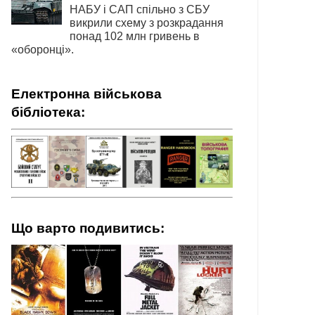
НАБУ і САП спільно з СБУ
викрили схему з розкрадання
понад 102 млн гривень в
«оборонці».
Електронна військова
бібліотека:
Що варто подивитись: