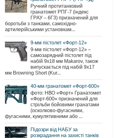
Ручний протитанковий
гранатомет РПГ-7 (індекс
ГРАУ – 6Г3) призначений для
боротьби з танками, самохідно-
артилерійськими установкам...
9-мм пістолет «Форт-12»
9-мм пістолет «Форт-12» –
самозарядний пістолет під
набій 9х18 мм Makarov, також
випускається під набій 9х17
мм Browning Short (Kur...
40-мм гранатомет «Форт-600»
фото: НВО «Форт» Гранатомет
«Форт-600» призначений для
стрільби бойовими гранатами
(осколково-фугасними,
фугасними, кумулятивними або ...
Підозри від НАБУ за
розкрадання на захисті танків