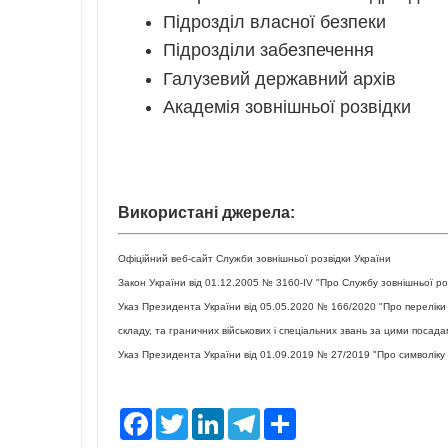
Підрозділ власної безпеки
Підрозділи забезпечення
Галузевий державний архів
Академія зовнішньої розвідки
Використані джерела:
Офіційний веб-сайт Служби зовнішньої розвідки України
Закон України від 01.12.2005 № 3160-ІV "Про Службу зовнішньої ро
Указ Президента України від 05.05.2020 № 166/2020 "Про переліки
складу, та граничних військових і спеціальних звань за цими посада
Указ Президента України від 01.09.2019 № 27/2019 "Про символіку 
F
T
L
T
S
a
w
i
e
h