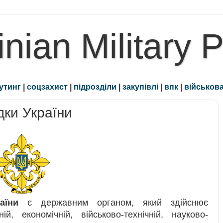
inian Military 
утинг
|
соцзахист
|
підрозділи
|
закупівлі
|
впк
|
військова
дки України
аїни
є державним органом, який здійснює
ій, економічній, військово-технічній, науково-