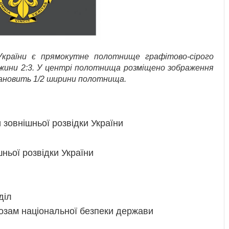
України є прямокутне полотнище графітово-сірого
вжини 2:3. У центрі полотнища розміщено зображення
ановить 1/2 ширини полотнища.
зовнішньої розвідки України
ньої розвідки України
діл
розам національної безпеки держави