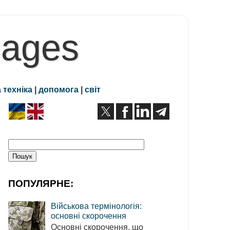
Pages
 техніка
|
допомога
|
світ
ПОПУЛЯРНЕ:
Військова термінологія:
основні скорочення
Основні скорочення, що