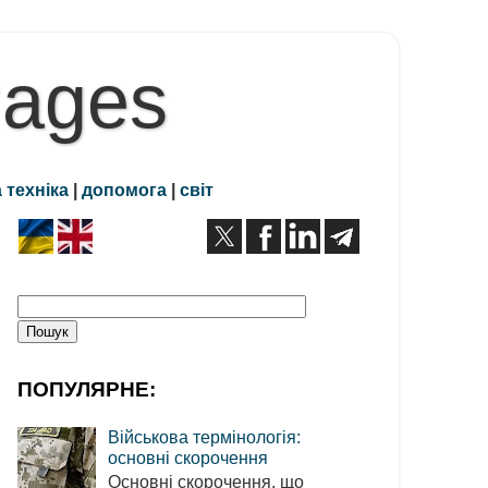
Pages
 техніка
|
допомога
|
світ
ПОПУЛЯРНЕ:
Військова термінологія:
основні скорочення
Основні скорочення, що