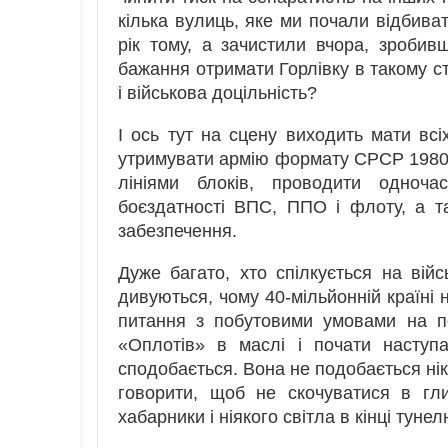
кілька вулиць, яке ми почали відбива
рік тому, а зачистили вчора, зробив
бажання отримати Горлівку в такому ст
і військова доцільність?
І ось тут на сцену виходить мати всі
утримувати армію формату СРСР 1980 р
лініями блоків, проводити одноча
боєздатності ВПС, ППО і флоту, а т
забезпечення.
Дуже багато, хто спілкується на вій
дивуються, чому 40-мільйонній країні
питання з побутовими умовами на по
«Оплотів» в маслі і почати наступ
сподобається. Вона не подобається нік
говорити, щоб не скочуватися в гли
хабарники і ніякого світла в кінці тунел