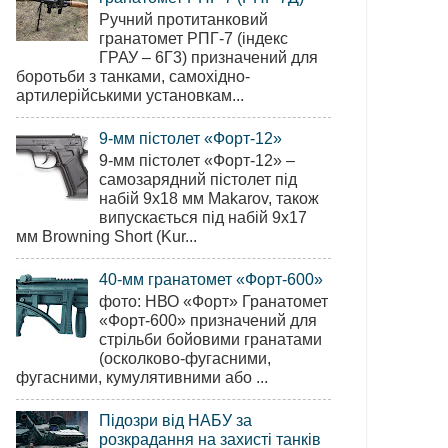
Ручний протитанковий
гранатомет РПГ-7 (індекс
ГРАУ – 6Г3) призначений для
боротьби з танками, самохідно-
артилерійськими установкам...
9-мм пістолет «Форт-12»
9-мм пістолет «Форт-12» –
самозарядний пістолет під
набій 9х18 мм Makarov, також
випускається під набій 9х17
мм Browning Short (Kur...
40-мм гранатомет «Форт-600»
фото: НВО «Форт» Гранатомет
«Форт-600» призначений для
стрільби бойовими гранатами
(осколково-фугасними,
фугасними, кумулятивними або ...
Підозри від НАБУ за
розкрадання на захисті танків