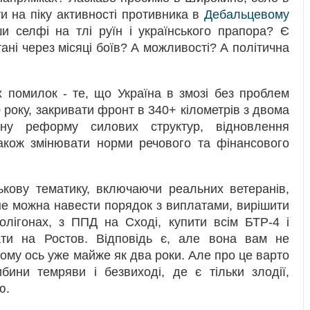
ти на піку активності противника в
Дебальцевому
ши селфі на тлі руїн і українського прапора? Є
ані через місяці боїв? А можливості? А політична
х помилок - те, що Україна в змозі без проблем
оку, закривати фронт в 340+ кілометрів з двома
сну реформу силових структур, відновлення
акож змінювати норми речового та фінансового
ськову тематику, включаючи реальних ветеранів,
 не можна навести порядок з виплатами, вирішити
лігонах, з ППД на Сході, купити всім БТР-4 і
ати на Ростов. Відповідь є, але вона вам не
ому ось уже майже як два роки. Але про це варто
бини темряви і безвиході, де є тільки злодії,
ю.