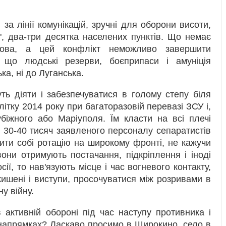
за лінії комунікацій, зручні для оборони висоти,
", два-три десятка населених пунктів. Що немає
гова, а цей конфлікт неможливо завершити
, що людські резерви, боєприпаси і амуніція
ка, ні до Луганська.
ь діяти і забезпечуватися в голому степу біля
літку 2014 року при багаторазовій перевазі ЗСУ і,
убіжного або Маріуполя. Їм класти на всі плечі
- 30-40 тисяч заявленого персоналу сепаратистів
чити собі ротацію на широкому фронті, не кажучи
они отримують постачання, підкріплення і іноді
сії, то нав'язують місце і час вогневого контакту,
кишені і виступи, просочуватися між розривами в
у війну.
 активній обороні під час наступу противника і
 напрямках? Ласкаво просимо в Широкино, село в