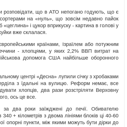
ки розповідати, що в АТО непогано годують, що є
тсортерами на «нуль», що зовсім недавно пайок
б «цеглина» і цукор вприкуску - картина в голові у
уйки вже склалася.
європейськими країнами, Ізраїлем або потужним
еччини - хлопцями, у яких 2,2% ВВП витрат на
військова допомога США найбільше оборонного
альному центрі «Десна» лупили січку з хробаками
ерділа з їдальні на вулицю. Реформ немає, все
одувати хлопців, два рази розстріляти Верховну
ого, ось це все.
, за два роки заїжджені до печії. Обивателю
340 + кілометрів з двома лініями блоків ці 40-60
вої опорні пункти, між якими можуть бути дірки до