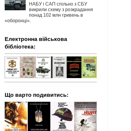
НАБУ і САП спільно з СБУ
викрили схему з розкрадання
понад 102 млн гривень в
«оборонці».
Електронна військова
бібліотека:
Що варто подивитись: