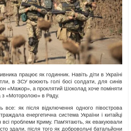
вника працює як годинник. Навіть діти в Україні
тли, в ЗСУ воюють голі босі солдати, для синів
йон «Мажор», а проклятий Шоколад хоче поміняти
а з «Моторолою» в Раду.
ть все: як після відключення одного півострова
траждала енергетична система України і китайці
в всі проблеми Криму. Пам'ятають, як евакуювали
то здали, після того як добровольчі батальйони