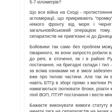
5-7 кілометрів?
Що вся війна на Сході - протистояння 
агломерації, що прикривають "промку
ніякого фронту від моря і Черні
загальновійськовий операцією тому
сепаратистів не прив'язані ні до Донець
Бойовики так само без проблем можут
Ізвариного, як вони запросто робили в
до речі, в оточенні, як і в районі Р
постачання, на бригадні склади і тил 
за всіма ознаками не в змозі забезпе
вже про тилові частини. Але так як в
навіть БТГр в зборі прямо з матінки Ро
намагаються ізолювати блоки, різати 
лінії ВОП, ПТУР постачання і вести мінн
Бажаєте виконувати вимоги статуту в
чинити тиск на сепаратистів на інших