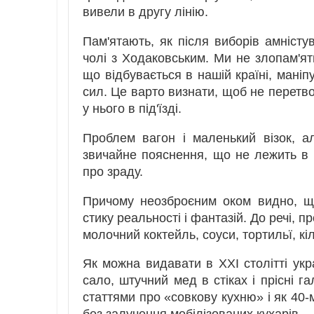
вивели в другу лінію.
Пам'ятають, як після виборів амністу
чолі з Ходаковським. Ми не злопам'ятн
що відбувається в нашій країні, маніп
сил. Це варто визнати, щоб не перетво
у нього в під'їзді.
Проблем вагон і маленький візок, а
звичайне пояснення, що не лежить в 
про зраду.
Причому неозброєним оком видно, щ
стику реальності і фантазій. До речі, п
молочний коктейль, соуси, тортильї, кі
Як можна видавати в XXI столітті ук
сало, штучний мед в стіках і прісні г
статтями про «совкову кухню» і як 40