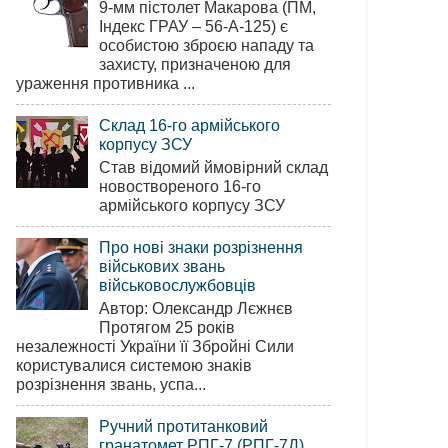
9-мм пістолет Макарова (ПМ,
Індекс ГРАУ – 56-А-125) є
особистою зброєю нападу та
захисту, призначеною для
ураження противника ...
Склад 16-го армійського
корпусу ЗСУ
Став відомий ймовірний склад
новоствореного 16-го
армійського корпусу ЗСУ
Про нові знаки розрізнення
військових звань
військовослужбовців
Автор: Олександр Лєжнєв
Протягом 25 років
незалежності України її Збройні Сили
користувалися системою знаків
розрізнення звань, успа...
Ручний протитанковий
гранатомет РПГ-7 (РПГ-7Д)