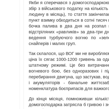
Якби я сперечався з домогосподаркою
збір з військового податку на кількіс
людину в місяць), то стаття закінчил
пункт взимку обходиться в сотні тисяч
бочка палива в два дня на розпал п
відстріляних «равликів» за два-три д
ведення турбуючого вогню по «зел
снайперів і малих груп.
Так склалося, що ВОГ ми не виробляємо
ціна їх сягає 1000-1200 гривень за од
штатному режимі. Це без витрачанн
вогневого бою, без одноразових і пі
перебирання двигуна, що застукав, води
і акумуляторів - банальне життєза
номенклатура боєприпасів для важкого 
До кінця місяця, помноживши кількіс
домогосподарка затрясла б гривою і зн