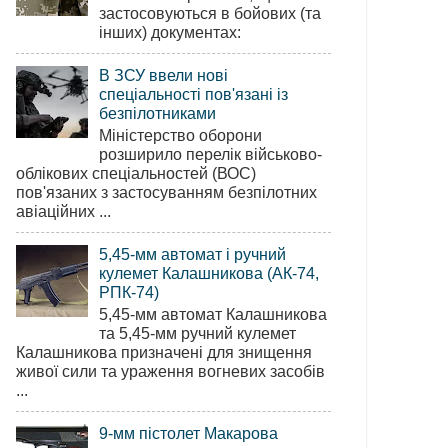
застосовуються в бойових (та
інших) документах:
В ЗСУ ввели нові
спеціальності пов'язані із
безпілотниками
Міністерство оборони
розширило перелік військово-
облікових спеціальностей (ВОС)
пов'язаних з застосуванням безпілотних
авіаційних ...
5,45-мм автомат і ручний
кулемет Калашникова (АК-74,
РПК-74)
5,45-мм автомат Калашникова
та 5,45-мм ручний кулемет
Калашникова призначені для знищення
живої сили та ураження вогневих засобів
...
9-мм пістолет Макарова