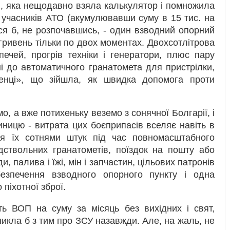
, яка нещодавно взяла калькулятор і помножила
ть учасників АТО (акумулювавши суму в 15 тис. на
ася б, не розпочавшись, - один взводний опорний
 гривень тільки по двох моментах. Двохсотлітрова
ечей, прогрів техніки і генератори, плюс пару
ні до автоматичного гранатомета для пристрілки,
енці», що зійшла, як швидка допомога проти
, а вже потихеньку веземо з сонячної Болгарії, і
иницю - витрата цих боєприпасів вселяє навіть в
я їх сотнями штук під час повномасштабного
дствольних гранатометів, поїздок на пошту або
, палива і їжі, мін і запчастин, цільових патронів
безпечення взводного опорного пункту і одна
піхотної зброї.
ть ВОП на суму за місяць без вихідних і свят,
икла б з тим про ЗСУ назавжди. Але, на жаль, не