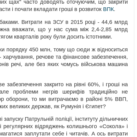
них щах" часто доводять оточуючим, що закрити
асти і почати вкладати гроші в розвиток
ВПК
.
баками. Витрати на ЗСУ в 2015 році - 44,6 млрд
ожна вважати, що у нас сума між 2,4-2,85 млрд
тягом кварталів року були досить істотними.
іки порядку 450 млн, тому що сюди ж відноситься
 - харчування, речове та фінансове забезпечення,
нів речі, але без яких чомусь військова машина
ове забезпечення закрито на рівні 60%, і гроші на
 але проблеми негрів шерифів традиційно не
ор оборони, то ми витрачаємо в районі 5% ВВП,
ких великих держав, як Румунія і Єгипет?
 запуску Патрульній поліції, інституту дільничних
в і регулярних відряджень колишнього «Сокола» і
агатися заплутати себе і читачів. А ось витрати