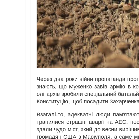
Через два роки війни пропаганда проти
знають, що Муженко завів армію в ко
олігархів зробили спеціальний баталь
Конституцію, щоб посадити Захарченк
Взагалі-то, адекватні люди пам'ятаю
трапилися страшні аварії на АЕС, пос
здали чудо-міст, який до весни виріши
громадян США з Маріуполя, а саме міс