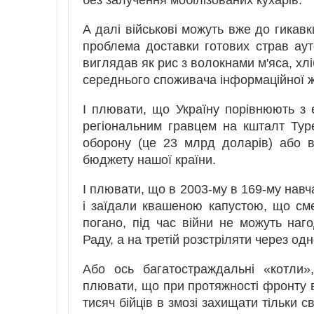
без залучення мобілізованих кухарів.
А далі військові можуть вже до гикав
проблема доставки готових страв ау
виглядав як рис з волокнами м'яса, хлі
середнього споживача інформаційної ж
І плювати, що Україну порівнюють з 
регіональним гравцем на кшталт Тур
оборону (це 23 млрд доларів) або 
бюджету нашої країни.
І плювати, що в 2003-му в 169-му навч
і заїдали квашеною капустою, що см
погано, під час війни не можуть наг
Раду, а на третій розстріляти через одн
Або ось багатостраждальні «котли»
плювати, що при протяжності фронту в 
тисяч бійців в змозі захищати тільки с