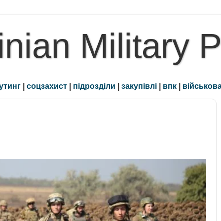
inian Military 
утинг
|
соцзахист
|
підрозділи
|
закупівлі
|
впк
|
військова