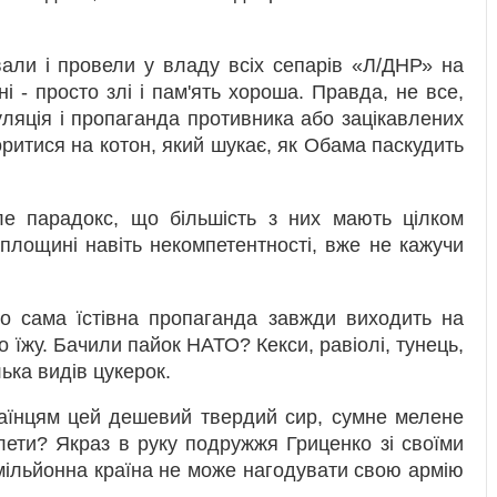
вали і провели у владу всіх сепарів «Л/ДНР» на
і - просто злі і пам'ять хороша. Правда, не все,
уляція і пропаганда противника або зацікавлених
ритися на котон, який шукає, як Обама паскудить
ле парадокс, що більшість з них мають цілком
площині навіть некомпетентності, вже не кажучи
о сама їстівна пропаганда завжди виходить на
ро їжу. Бачили пайок НАТО? Кекси, равіолі, тунець,
лька видів цукерок.
раїнцям цей дешевий твердий сир, сумне мелене
алети? Якраз в руку подружжя Гриценко зі своїми
-мільйонна країна не може нагодувати свою армію