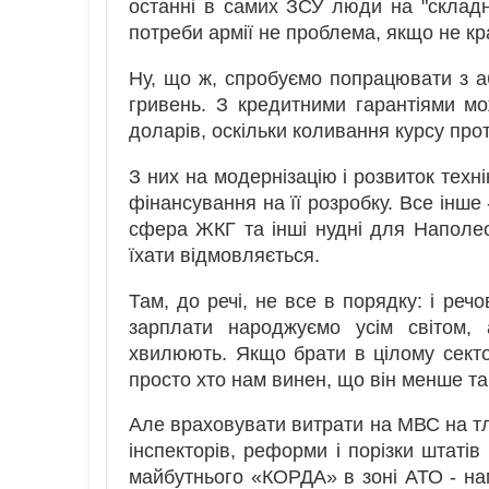
останні в самих ЗСУ люди на "склад
потреби армії не проблема, якщо не кр
Ну, що ж, спробуємо попрацювати з а
гривень. З кредитними гарантіями м
доларів, оскільки коливання курсу про
З них на модернізацію і розвиток техн
фінансування на її розробку. Все інше
сфера ЖКГ та інші нудні для Наполео
їхати відмовляється.
Там, до речі, не все в порядку: і реч
зарплати народжуємо усім світом,
хвилюють. Якщо брати в цілому сект
просто хто нам винен, що він менше та
Але враховувати витрати на МВС на тлі
інспекторів, реформи і порізки штаті
майбутнього «КОРДА» в зоні АТО - нам