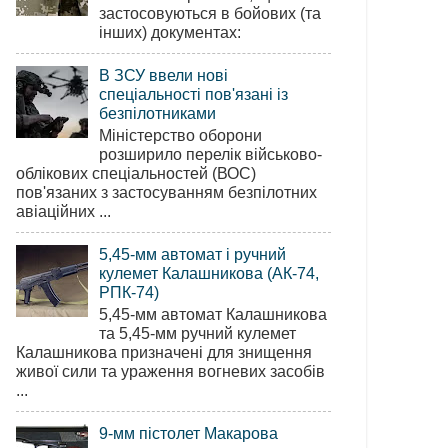
застосовуються в бойових (та
інших) документах:
В ЗСУ ввели нові
спеціальності пов'язані із
безпілотниками
Міністерство оборони
розширило перелік військово-
облікових спеціальностей (ВОС)
пов'язаних з застосуванням безпілотних
авіаційних ...
5,45-мм автомат і ручний
кулемет Калашникова (АК-74,
РПК-74)
5,45-мм автомат Калашникова
та 5,45-мм ручний кулемет
Калашникова призначені для знищення
живої сили та ураження вогневих засобів
...
9-мм пістолет Макарова