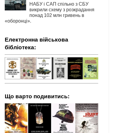
НАБУ і САП спільно з СБУ
викрили схему з розкрадання
понад 102 млн гривень в
«оборонці».
Електронна військова
бібліотека:
Що варто подивитись: