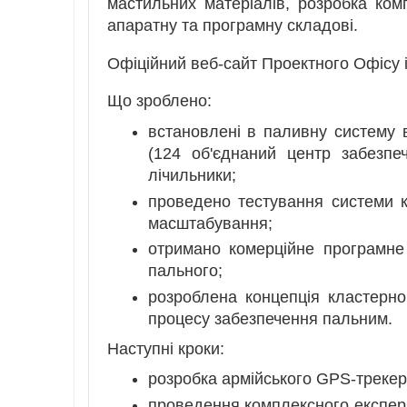
мастильних матеріалів, розробка ком
апаратну та програмну складові.
Офіційний веб-сайт Проектного Офісу 
Що зроблено:
встановлені в паливну систему в
(124 об'єднаний центр забезпеч
лічильники;
проведено тестування системи к
масштабування;
отримано комерційне програмне
пального;
розроблена концепція кластерног
процесу забезпечення пальним.
Наступні кроки:
розробка армійського GPS-трекер
проведення комплексного експер