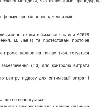
плексної методики, яка включатиме процедурну,
інформує про хід впровадження змін:
ійськової техніки військової частини А2678
ення, м. Львів) та протестовані проточні
онтролю палива на танках Т-64, готується
 забезпечення (ПЗ) для контролю витрати
о центру підвозу для оптимізації витрат і
а, що не пеленгується;
именту з використання всіх напрацювань на