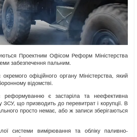
зуються Проектним Офісом Реформ Міністерства
теми забезпечення пальним.
 окремого офіційного органу Міністерства, який
боронному відомстві.
є реформуванню є застаріла та неефективна
 ЗСУ, що призводить до перевитрат і корупції. В
ального просто немає, або ж записи зберігаються
лої системи вимірювання та обліку паливно-