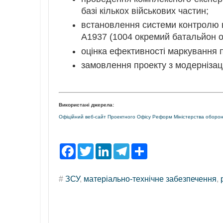
базі кількох військових частин;
встановлення системи контролю в
А1937 (1004 окремий батальйон о
оцінка ефективності маркування 
замовлення проекту з модернізац
Використані джерела:
Офіційний веб-сайт Проектного Офісу Реформ Міністерства оборони
F
T
L
T
S
a
w
i
e
h
c
i
n
l
a
e
t
k
e
r
#
ЗСУ
,
матеріально-технічне забезпечення
,
b
t
e
g
e
o
e
d
r
o
r
I
a
k
n
m