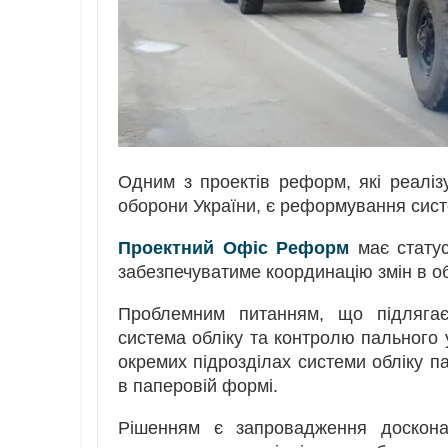
Одним з проектів реформ, які реалі
оборони України, є реформування сис
Проектний Офіс Реформ
має статус
забезпечуватиме координацію змін в о
Проблемним питанням, що підляга
система обліку та контролю пального у
окремих підрозділах системи обліку п
в паперовій формі.
Рішенням є запровадження доскона