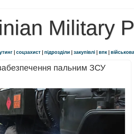
inian Military 
утинг
|
соцзахист
|
підрозділи
|
закупівлі
|
впк
|
військова
забезпечення пальним ЗСУ