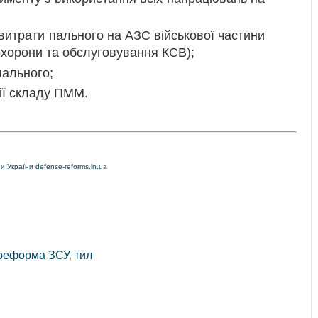
итрати пального на АЗС військової частини
хорони та обслуговування КСВ);
пального;
ії складу ПММ.
 України defense-reforms.in.ua
реформа ЗСУ
,
тил