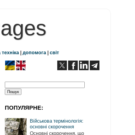
Pages
 техніка
|
допомога
|
світ
ПОПУЛЯРНЕ:
Військова термінологія:
основні скорочення
Основні скорочення, що