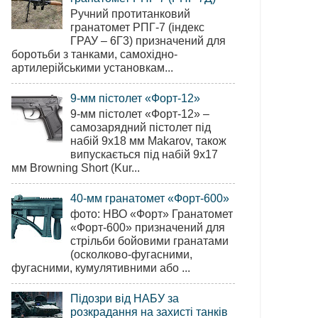
Ручний протитанковий
гранатомет РПГ-7 (індекс
ГРАУ – 6Г3) призначений для
боротьби з танками, самохідно-
артилерійськими установкам...
9-мм пістолет «Форт-12»
9-мм пістолет «Форт-12» –
самозарядний пістолет під
набій 9х18 мм Makarov, також
випускається під набій 9х17
мм Browning Short (Kur...
40-мм гранатомет «Форт-600»
фото: НВО «Форт» Гранатомет
«Форт-600» призначений для
стрільби бойовими гранатами
(осколково-фугасними,
фугасними, кумулятивними або ...
Підозри від НАБУ за
розкрадання на захисті танків