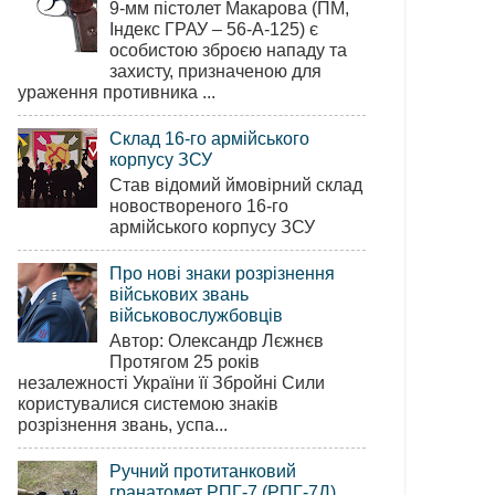
9-мм пістолет Макарова (ПМ,
Індекс ГРАУ – 56-А-125) є
особистою зброєю нападу та
захисту, призначеною для
ураження противника ...
Склад 16-го армійського
корпусу ЗСУ
Став відомий ймовірний склад
новоствореного 16-го
армійського корпусу ЗСУ
Про нові знаки розрізнення
військових звань
військовослужбовців
Автор: Олександр Лєжнєв
Протягом 25 років
незалежності України її Збройні Сили
користувалися системою знаків
розрізнення звань, успа...
Ручний протитанковий
гранатомет РПГ-7 (РПГ-7Д)