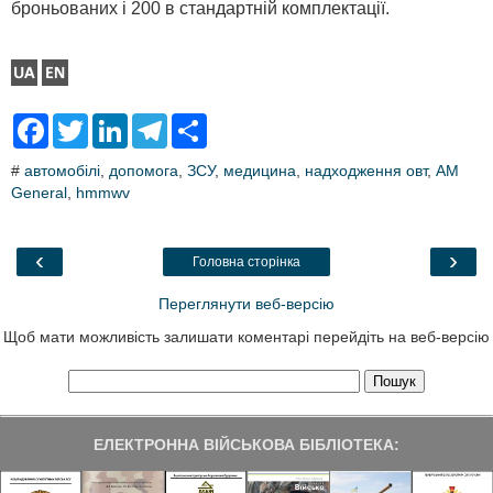
броньованих і 200 в стандартній комплектації.
F
T
L
T
S
a
w
i
e
h
c
i
n
l
a
#
автомобілі
,
допомога
,
ЗСУ
,
медицина
,
надходження овт
,
AM
e
t
k
e
r
General
b
,
hmmwv
t
e
g
e
o
e
d
r
o
r
I
a
k
n
m
‹
›
Головна сторінка
Переглянути веб-версію
Щоб мати можливість залишати коментарі перейдіть на веб-версію
ЕЛЕКТРОННА ВІЙСЬКОВА БІБЛІОТЕКА: