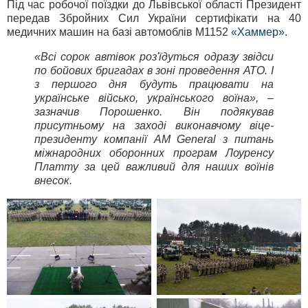
Під час робочої поїздки до Львівської області Президент
передав Збройних Сил України сертифікати на 40
медичних машин на базі автомоблів M1152
«Хаммер»
.
«Всі сорок автівок роз'їдуться одразу звідси
по бойових бригадах в зоні проведення АТО. І
з першого дня будуть працювати на
українське військо, українського воїна», –
зазначив Порошенко. Він подякував
присутньому на заході виконавчому віце-
президенту компанії AM General з питань
міжнародних оборонних програм Лоуренсу
Платту за цей важливий для наших воїнів
внесок.