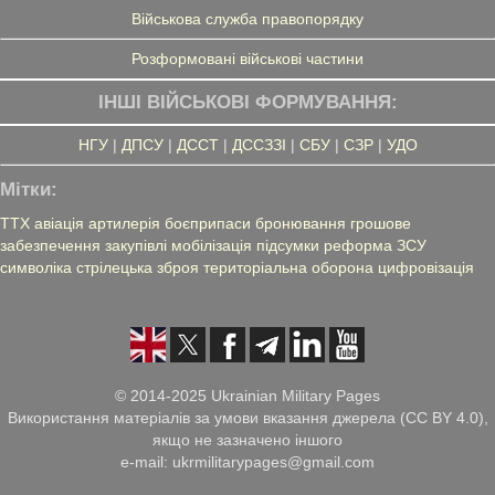
Військова служба правопорядку
Розформовані військові частини
ІНШІ ВІЙСЬКОВІ ФОРМУВАННЯ:
НГУ
|
ДПСУ
|
ДССТ
|
ДССЗЗІ
|
СБУ
|
СЗР
|
УДО
Мітки:
ТТХ
авіація
артилерія
боєприпаси
бронювання
грошове
забезпечення
закупівлі
мобілізація
підсумки
реформа ЗСУ
символіка
стрілецька зброя
територіальна оборона
цифровізація
© 2014-2025 Ukrainian Military Pages
Використання матеріалів за умови вказання джерела (CC BY 4.0),
якщо не зазначено іншого
e-mail: ukrmilitarypages@gmail.com