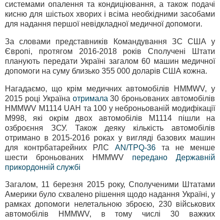
системами опалення та кондиціювання, а також подачі
кисню для шістьох хворих і всіма необхідними засобами
для надання першої невідкладної медичної допомоги.
За словами представників Командування ЗС США у
Європі, протягом 2016-2018 років Сполучені Штати
планують передати Україні загалом 60 машин медичної
допомоги на суму близько 355 000 доларів США кожна.
Нагадаємо, що крім медичних автомобілів HMMWV, у
2015 році Україна
отримала
30 броньованих автомобілів
HMMWV М1114 UAH та 100 у неброньованій модифікації
М998, які окрім двох автомобілів М1114 пішли на
озброєння ЗСУ. Також деяку кількість автомобілів
отримано в 2015-2016 роках у вигляді базових машин
для контрбатарейних РЛС
AN/TPQ-36
та не менше
шести броньованих HMMWV
передано Державній
прикордонній службі
Загалом, 11 березня 2015 року, Сполученими Штатами
Америки було схвалено рішення щодо надання Україні, у
рамках допомоги нелетальною зброєю, 230 військових
автомобілів HMMWV, в тому числі 30 важких