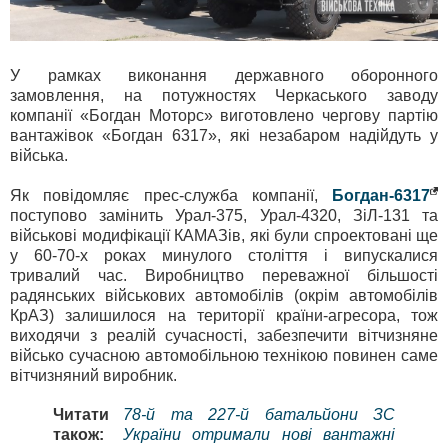
У рамках виконання державного оборонного
замовлення, на потужностях Черкаського заводу
компанії «Богдан Моторс» виготовлено чергову партію
вантажівок «Богдан 6317», які незабаром надійдуть у
війська.
Як повідомляє прес-служба компанії,
Богдан-6317
поступово замінить Урал-375, Урал-4320, ЗіЛ-131 та
військові модифікації КАМАЗів, які були спроектовані ще
у 60-70-х роках минулого століття і випускалися
тривалий час. Виробництво переважної більшості
радянських військових автомобілів (окрім автомобілів
КрАЗ) залишилося на території країни-агресора, тож
виходячи з реалій сучасності, забезпечити вітчизняне
військо сучасною автомобільною технікою повинен саме
вітчизняний виробник.
Читати
78-й та 227-й батальйони ЗС
також:
України отримали нові вантажні