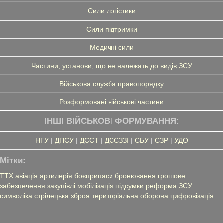
Сили логістики
Сили підтримки
Медичні сили
Частини, установи, що не належать до видів ЗСУ
Військова служба правопорядку
Розформовані військові частини
ІНШІ ВІЙСЬКОВІ ФОРМУВАННЯ:
НГУ
|
ДПСУ
|
ДССТ
|
ДССЗЗІ
|
СБУ
|
СЗР
|
УДО
Мітки:
ТТХ
авіація
артилерія
боєприпаси
бронювання
грошове
забезпечення
закупівлі
мобілізація
підсумки
реформа ЗСУ
символіка
стрілецька зброя
територіальна оборона
цифровізація