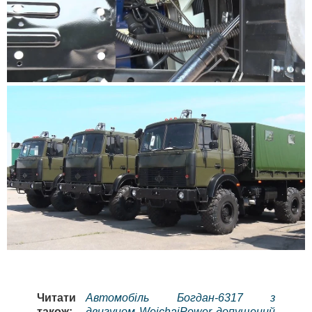
Читати
Автомобіль Богдан-6317 з
також:
двигуном WeichaiPower допущений