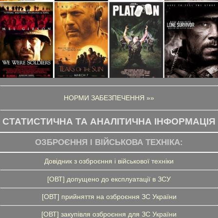
НОРМИ ЗАБЕЗПЕЧЕННЯ »»
СТАТИСТИЧНА ТА АНАЛІТИЧНА ІНФОРМАЦІЯ
ОЗБРОЄННЯ І ВІЙСЬКОВА ТЕХНІКА:
Довідник з озброєння і військової техніки
[ОВТ] допущено до експлуатації в ЗСУ
[ОВТ] прийняття на озброєння ЗС України
[ОВТ] закупівля озброєння для ЗС України