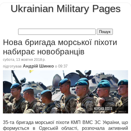
Ukrainian Military Pages
Нова бригада морської піхоти
набирає новобранців
субота, 13 жовтня 2018 р.
Андрій Шинко
підготував
о
09:37
35-та бригада морської піхоти КМП ВМС ЗС України, що
формується в Одеській області, розпочала активний