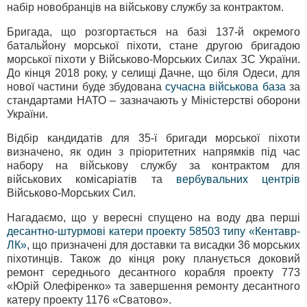
набір новобранців на військову службу за контрактом.
Бригада, що розгортається на базі 137-й окремого
батальйону морської піхоти, стане другою бригадою
морської піхоти у Військово-Морських Силах ЗС України.
До кінця 2018 року, у селищі Дачне, що біля Одеси, для
нової частини буде збудована
сучасна військова база
за
стандартами НАТО – зазначають у Міністерстві оборони
України.
Відбір кандидатів для 35-ї бригади морської піхоти
визначено, як один з пріоритетних напрямків під час
набору на військову службу за контрактом для
військових комісаріатів та
вербувальних центрів
Військово-Морських Сил.
Нагадаємо, що у вересні спущено на воду два перші
десантно-штурмові катери проекту 58503 типу «Кентавр-
ЛК»
, що призначені для доставки та висадки 36 морських
піхотинців. Також до кінця року планується доковий
ремонт середнього десантного корабля проекту 773
«Юрій Олефіренко» та завершення ремонту десантного
катеру проекту 1176 «Сватово».