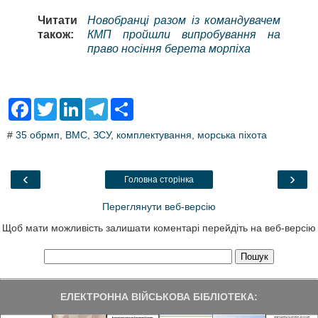
Читати
Новобранці разом із командувачем
також:
КМП пройшли випробування на
право носіння берета морпіха
F
T
L
T
S
a
w
i
e
h
c
i
n
l
a
#
35 обрмп
,
ВМС
,
ЗСУ
,
комплектування
,
морська піхота
e
t
k
e
r
b
t
e
g
e
o
e
d
r
o
r
I
a
‹
›
Головна сторінка
k
n
m
Переглянути веб-версію
Щоб мати можливість залишати коментарі перейдіть на веб-версію
ЕЛЕКТРОННА ВІЙСЬКОВА БІБЛІОТЕКА: