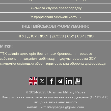
Військова служба правопорядку
Розформовані військові частини
ІНШІ ВІЙСЬКОВІ ФОРМУВАННЯ:
НГУ
|
ДПСУ
|
ДССТ
|
ДССЗЗІ
|
СБУ
|
СЗР
|
УДО
Мітки:
ТТХ
авіація
артилерія
боєприпаси
бронювання
грошове
забезпечення
закупівлі
мобілізація
підсумки
реформа ЗСУ
символіка
стрілецька зброя
територіальна оборона
цифровізація
© 2014-2025 Ukrainian Military Pages
Використання матеріалів за умови вказання джерела (CC BY 4.0),
якщо не зазначено іншого
e-mail: ukrmilitarypages@gmail.com