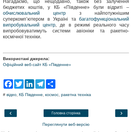
Нагадаємо, що нещодавно, також без залучення
бюджетих коштів, у КБ «Південне» були відриті –
обчислювальний центр
з найпотужнішим
суперкомп’ютером в Україні та
багатофункціональний
випробувальний центр
, де в режимі реального часу
випробовуватимуть системи авіоніки та ракетно-
космічної техніки.
Використані джерела:
Офіційний веб-сайт КБ «Південне»
F
T
L
T
S
a
w
i
e
h
c
i
n
l
a
#
відео
,
КБ Південне
,
космос
,
ракетна техніка
e
t
k
e
r
b
t
e
g
e
o
e
d
r
o
r
I
a
‹
›
Головна сторінка
k
n
m
Переглянути веб-версію