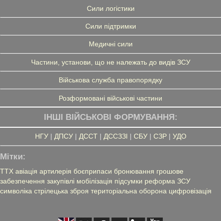
Сили логістики
Сили підтримки
Медичні сили
Частини, установи, що не належать до видів ЗСУ
Військова служба правопорядку
Розформовані військові частини
ІНШІ ВІЙСЬКОВІ ФОРМУВАННЯ:
НГУ
|
ДПСУ
|
ДССТ
|
ДССЗЗІ
|
СБУ
|
СЗР
|
УДО
Мітки:
ТТХ
авіація
артилерія
боєприпаси
бронювання
грошове
забезпечення
закупівлі
мобілізація
підсумки
реформа ЗСУ
символіка
стрілецька зброя
територіальна оборона
цифровізація