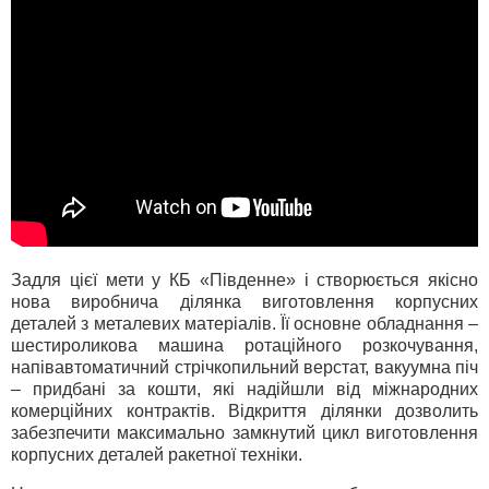
Задля цієї мети у КБ «Південне» і створюється якісно
нова виробнича ділянка виготовлення корпусних
деталей з металевих матеріалів. Її основне обладнання –
шестироликова машина ротаційного розкочування,
напівавтоматичний стрічкопильний верстат, вакуумна піч
– придбані за кошти, які надійшли від міжнародних
комерційних контрактів. Відкриття ділянки дозволить
забезпечити максимально замкнутий цикл виготовлення
корпусних деталей ракетної техніки.