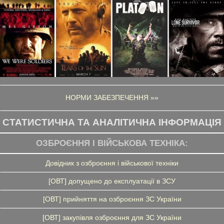
НОРМИ ЗАБЕЗПЕЧЕННЯ »»
СТАТИСТИЧНА ТА АНАЛІТИЧНА ІНФОРМАЦІЯ
ОЗБРОЄННЯ І ВІЙСЬКОВА ТЕХНІКА:
Довідник з озброєння і військової техніки
[ОВТ] допущено до експлуатації в ЗСУ
[ОВТ] прийняття на озброєння ЗС України
[ОВТ] закупівля озброєння для ЗС України