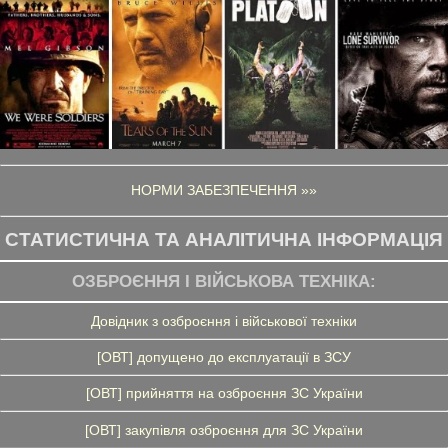
НОРМИ ЗАБЕЗПЕЧЕННЯ »»
СТАТИСТИЧНА ТА АНАЛІТИЧНА ІНФОРМАЦІЯ
ОЗБРОЄННЯ І ВІЙСЬКОВА ТЕХНІКА:
Довідник з озброєння і військової техніки
[ОВТ] допущено до експлуатації в ЗСУ
[ОВТ] прийняття на озброєння ЗС України
[ОВТ] закупівля озброєння для ЗС України