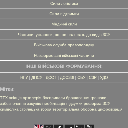
Сили логістики
Сили підтримки
Медичні сили
Частини, установи, що не належать до видів ЗСУ
Військова служба правопорядку
Розформовані військові частини
ІНШІ ВІЙСЬКОВІ ФОРМУВАННЯ:
НГУ
|
ДПСУ
|
ДССТ
|
ДССЗЗІ
|
СБУ
|
СЗР
|
УДО
Мітки:
ТТХ
авіація
артилерія
боєприпаси
бронювання
грошове
забезпечення
закупівлі
мобілізація
підсумки
реформа ЗСУ
символіка
стрілецька зброя
територіальна оборона
цифровізація