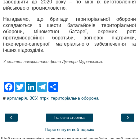
завершити до 2020 року – по мірі їх виготовлення
військовою промисловістю.
Нагадаємо, що бригади територіальної оборони
складаються з шести батальйонів територіальної
оборони, мінометної батареї, окремих рот:
протидиверсійної боротьби, вогневої підтримки,
інженерно-саперної, матеріального забезпечення та
інших підрозділів.
У статті використано фото Дмитра Муравського
F
T
L
T
S
a
w
i
e
h
c
i
n
l
a
#
артилерія
,
ЗСУ
,
птрк
,
територіальна оборона
e
t
k
e
r
b
t
e
g
e
o
e
d
r
o
r
I
a
‹
›
Головна сторінка
k
n
m
Переглянути веб-версію
Щоб мати можливість залишати коментарі перейдіть на веб-версію