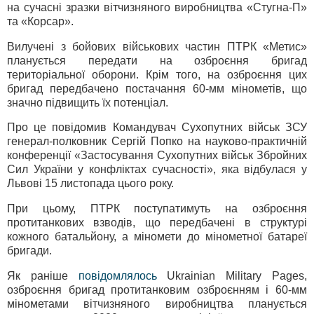
на сучасні зразки вітчизняного виробництва «Стугна-П»
та «Корсар».
Вилучені з бойових військових частин ПТРК «Метис»
планується передати на озброєння бригад
територіальної оборони. Крім того, на озброєння цих
бригад передбачено постачання 60-мм мінометів, що
значно підвищить їх потенціал.
Про це повідомив Командувач Сухопутних військ ЗСУ
генерал-полковник Сергій Попко на науково-практичній
конференції «Застосування Сухопутних військ Збройних
Сил України у конфліктах сучасності», яка відбулася у
Львові 15 листопада цього року.
При цьому, ПТРК поступатимуть на озброєння
протитанкових взводів, що передбачені в структурі
кожного батальйону, а міномети до мінометної батареї
бригади.
Як раніше
повідомлялось
Ukrainian Military Pages,
озброєння бригад протитанковим озброєнням і 60-мм
мінометами вітчизняного виробництва планується