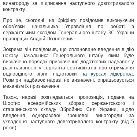
винагороду за підписання наступного довготривалого
контракту.
Про це, сьогодні, на бріфінгу повідомив виконуючий
обов'язки начальника Управління по роботі з
сержантським складом Генерального штабу ЗС України
прапорщик Андрій Познякевич.
Зокрема він повідомив, що сплановане введення в дію
наказу начальника Генерального штабу, яким буде
визначено порядок призначення додаткових надбавок у
разі наявності у сержанта сертифікатів про отримання
відповідного рівня підготовки
на курсах лідерства
.
Розміри надбавок наразі не визначені, опрацьовується
механізм їх призначення.
Також, наразі розглядається пропозиція, подана на
Шостих всеармійських зборах сержантського і
старшинського складу Збройних Сил України, щодо
введення одноразової грошової винагороди за
укладення наступного довготривалого контракту (від 5
років).