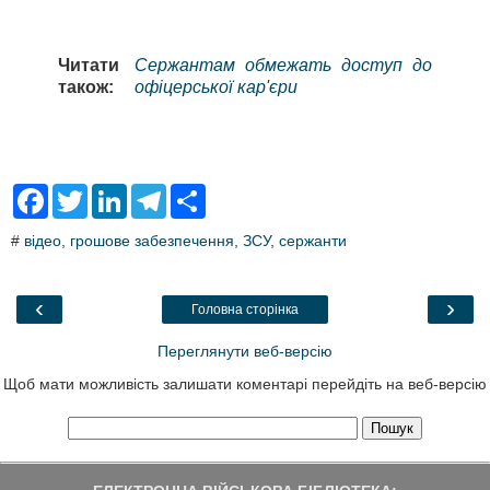
Читати
Сержантам обмежать доступ до
також:
офіцерської кар'єри
F
T
L
T
S
a
w
i
e
h
c
i
n
l
a
#
відео
,
грошове забезпечення
,
ЗСУ
,
сержанти
e
t
k
e
r
b
t
e
g
e
o
e
d
r
o
r
I
a
‹
›
Головна сторінка
k
n
m
Переглянути веб-версію
Щоб мати можливість залишати коментарі перейдіть на веб-версію