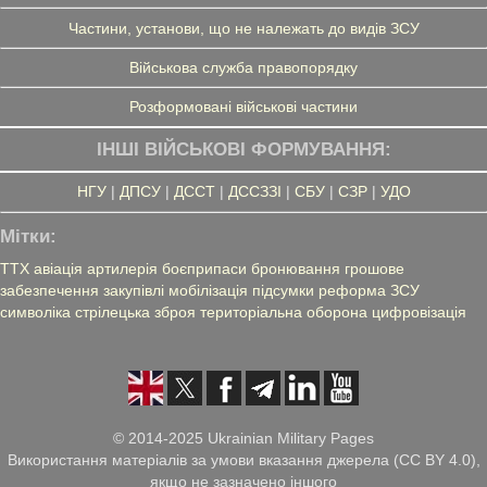
Частини, установи, що не належать до видів ЗСУ
Військова служба правопорядку
Розформовані військові частини
ІНШІ ВІЙСЬКОВІ ФОРМУВАННЯ:
НГУ
|
ДПСУ
|
ДССТ
|
ДССЗЗІ
|
СБУ
|
СЗР
|
УДО
Мітки:
ТТХ
авіація
артилерія
боєприпаси
бронювання
грошове
забезпечення
закупівлі
мобілізація
підсумки
реформа ЗСУ
символіка
стрілецька зброя
територіальна оборона
цифровізація
© 2014-2025 Ukrainian Military Pages
Використання матеріалів за умови вказання джерела (CC BY 4.0),
якщо не зазначено іншого