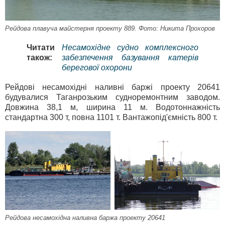
Рейдова плавуча майстерня проекту 889. Фото: Никита Прохоров
Читати
Несамохідне судно комплексного
також:
забезпечення базування катерів
берегової охорони
Рейдові несамохідні наливні баржі проекту 20641
будувалися Таганрозьким судноремонтним заводом.
Довжина 38,1 м, ширина 11 м. Водотоннажність
стандартна 300 т, повна 1101 т. Вантажопід'ємність 800 т.
Рейдова несамохідна наливна баржа проекту 20641