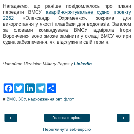
Нагадаємо, що раніше повідомлялось про плани
передати ВМСУ
аварійно-рятувальне судно проекту
2262
«Олександр Охрименко», зокрема для
використання у якості плавбази для водолазів. Загалом
за словами командувача ВМСУ адмірала Ігоря
Воронченкя воно зможе замінити у складі ВМСУ чотири
судна забезпечення, які відслужили свій термін.
Читайте Ukrainian Military Pages у
Linkedin
F
T
L
T
S
a
w
i
e
h
c
i
n
l
a
#
ВМС
,
ЗСУ
,
надходження овт
,
флот
e
t
k
e
r
b
t
e
g
e
o
e
d
r
o
r
I
a
‹
›
Головна сторінка
k
n
m
Переглянути веб-версію