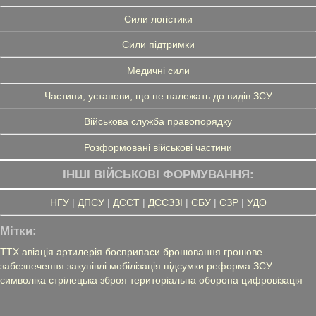
Сили логістики
Сили підтримки
Медичні сили
Частини, установи, що не належать до видів ЗСУ
Військова служба правопорядку
Розформовані військові частини
ІНШІ ВІЙСЬКОВІ ФОРМУВАННЯ:
НГУ
|
ДПСУ
|
ДССТ
|
ДССЗЗІ
|
СБУ
|
СЗР
|
УДО
Мітки:
ТТХ
авіація
артилерія
боєприпаси
бронювання
грошове
забезпечення
закупівлі
мобілізація
підсумки
реформа ЗСУ
символіка
стрілецька зброя
територіальна оборона
цифровізація