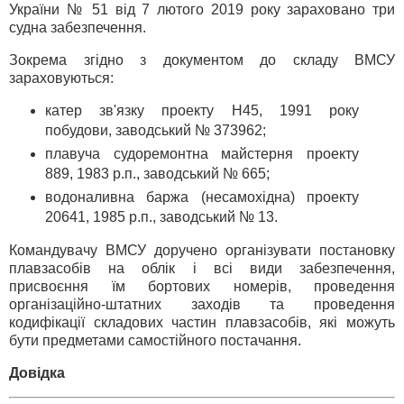
України № 51 від 7 лютого 2019 року зараховано три
судна забезпечення.
Зокрема згідно з документом до складу ВМСУ
зараховуються:
катер зв'язку проекту Н45, 1991 року
побудови, заводський № 373962;
плавуча судоремонтна майстерня проекту
889, 1983 р.п., заводський № 665;
водоналивна баржа (несамохідна) проекту
20641, 1985 р.п., заводський № 13.
Командувачу ВМСУ доручено організувати постановку
плавзасобів на облік і всі види забезпечення,
присвоєння їм бортових номерів, проведення
організаційно-штатних заходів та проведення
кодифікації складових частин плавзасобів, які можуть
бути предметами самостійного постачання.
Довідка