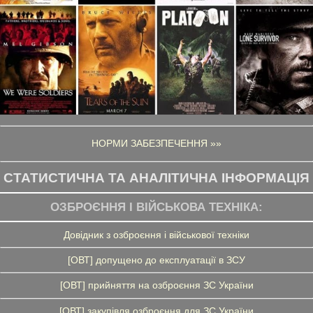
НОРМИ ЗАБЕЗПЕЧЕННЯ »»
СТАТИСТИЧНА ТА АНАЛІТИЧНА ІНФОРМАЦІЯ
ОЗБРОЄННЯ І ВІЙСЬКОВА ТЕХНІКА:
Довідник з озброєння і військової техніки
[ОВТ] допущено до експлуатації в ЗСУ
[ОВТ] прийняття на озброєння ЗС України
[ОВТ] закупівля озброєння для ЗС України