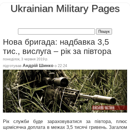
Ukrainian Military Pages
Нова бригада: надбавка 3,5
тис., вислуга – рік за півтора
понеділок, 3 червня 2019 р.
Андрій Шинко
підготував
о
22:24
Рік служби буде зараховуватися за півтора, плюс
щомісячна доплата в межах 3,5 тисячі гривень. Загалом