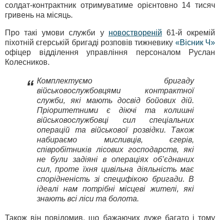
солдат-контрактник отримуватиме орієнтовно 14 тисяч
гривень на місяць.
Про такі умови служби у
новоствореній
61-й окремій
піхотній єгерській бригаді розповів тижневику
«Вісник Ч»
офіцер відділення управління персоналом Руслан
Колесников.
Комплектуємо бригаду
“
військовослужбовцями контрактної
служби, які мають досвід бойових дій.
Пріоритетними є діючі та колишні
військовослужбовці сил спеціальних
операцій та військової розвідки. Також
набираємо мисливців, єгерів,
співробітників лісових господарств, які
не були задіяні в операціях об’єднаних
сил, проте їхня цивільна діяльність має
спорідненість зі специфікою бригади. В
ідеалі нам потрібні місцеві жителі, які
знають всі ліси та болота.
Також він повідомив, що бажаючих дуже багато і тому