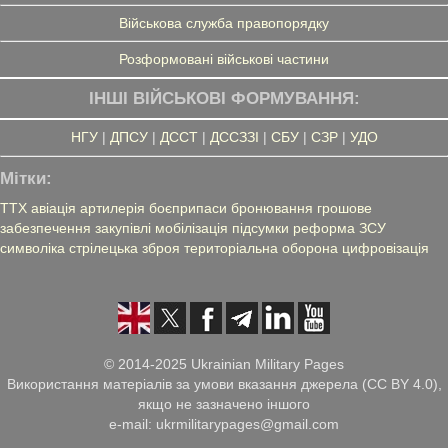
Військова служба правопорядку
Розформовані військові частини
ІНШІ ВІЙСЬКОВІ ФОРМУВАННЯ:
НГУ
|
ДПСУ
|
ДССТ
|
ДССЗЗІ
|
СБУ
|
СЗР
|
УДО
Мітки:
ТТХ
авіація
артилерія
боєприпаси
бронювання
грошове
забезпечення
закупівлі
мобілізація
підсумки
реформа ЗСУ
символіка
стрілецька зброя
територіальна оборона
цифровізація
© 2014-2025 Ukrainian Military Pages
Використання матеріалів за умови вказання джерела (CC BY 4.0),
якщо не зазначено іншого
e-mail: ukrmilitarypages@gmail.com