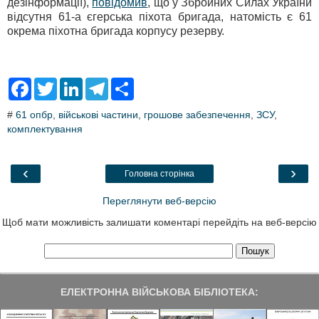
дезінформації),
повідомив
, що у Збройних Силах України
відсутня 61-а єгерська піхота бригада, натомість є 61
окрема піхотна бригада корпусу резерву.
F
T
L
T
S
a
w
i
e
h
c
i
n
l
a
#
61 опбр
,
військові частини
,
грошове забезпечення
,
ЗСУ
,
e
t
k
e
r
комплектування
b
t
e
g
e
o
e
d
r
o
r
I
a
k
n
m
‹
›
Головна сторінка
Переглянути веб-версію
Щоб мати можливість залишати коментарі перейдіть на веб-версію
ЕЛЕКТРОННА ВІЙСЬКОВА БІБЛІОТЕКА: