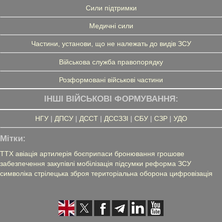
Сили підтримки
Медичні сили
Частини, установи, що не належать до видів ЗСУ
Військова служба правопорядку
Розформовані військові частини
ІНШІ ВІЙСЬКОВІ ФОРМУВАННЯ:
НГУ
|
ДПСУ
|
ДССТ
|
ДССЗЗІ
|
СБУ
|
СЗР
|
УДО
Мітки:
ТТХ
авіація
артилерія
боєприпаси
бронювання
грошове
забезпечення
закупівлі
мобілізація
підсумки
реформа ЗСУ
символіка
стрілецька зброя
територіальна оборона
цифровізація