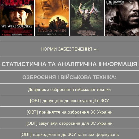
НОРМИ ЗАБЕЗПЕЧЕННЯ »»
СТАТИСТИЧНА ТА АНАЛІТИЧНА ІНФОРМАЦІЯ
ОЗБРОЄННЯ І ВІЙСЬКОВА ТЕХНІКА:
Довідник з озброєння і військової техніки
[ОВТ] допущено до експлуатації в ЗСУ
[ОВТ] прийняття на озброєння ЗС України
[ОВТ] закупівля озброєння для ЗС України
[ОВТ] надходження до ЗСУ та інших формувань