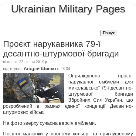
Ukrainian Military Pages
Проєкт нарукавника 79-ї
десантно-штурмової бригади
вівторок, 23 липня 2019 р.
Андрій Шинко
підготував
о
23:04
Оприлюднено проєкт
нарукавної емблеми для
миколаївської 79-ї десантно-
штурмової бригади
Збройних Сил України, що
розроблений в рамках єдиної концепції Десантно-
штурмових військ.
На фото зверху сучасна версія емблеми.
Поєктні малюнки у повному кольорі та приглушеному