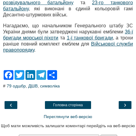
розвідувального батальйону
та
23-го танкового
батальйону
, які виконані в єдиній кольоровій гамі
Десантно-штурмових військ.
Нагадаємо, що начальником Генерального штабу ЗС
України днями були затверджені нарукавні емблеми
36-ї
бригади морської піхоти
та
1-ї танкової бригади
, а трохи
раніше повний комплект емблем для
Військової служби
правопорядку
.
F
T
L
T
S
a
w
i
e
h
c
i
n
l
a
#
79 одшбр
,
ДШВ
,
символіка
e
t
k
e
r
b
t
e
g
e
o
e
d
r
o
r
I
a
‹
›
Головна сторінка
k
n
m
Переглянути веб-версію
Щоб мати можливість залишати коментарі перейдіть на веб-версію