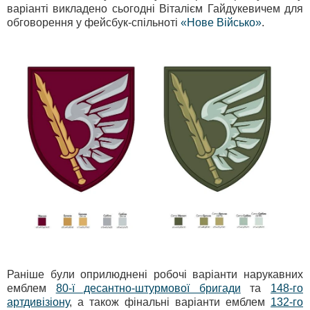
варіанті викладено сьогодні Віталієм Гайдукевичем для
обговорення у фейсбук-спільноті
«Нове Військо»
.
Раніше були оприлюднені робочі варіанти нарукавних
емблем
80-ї десантно-штурмової бригади
та
148-го
артдивізіону
, а також фінальні варіанти емблем
132-го