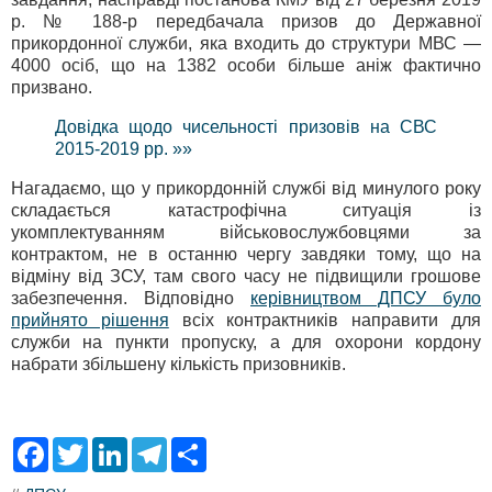
р. № 188-р передбачала призов до Державної
прикордонної служби, яка входить до структури МВС —
4000 осіб, що на 1382 особи більше аніж фактично
призвано.
Довідка щодо чисельності призовів на СВС
2015-2019 рр. »»
Нагадаємо, що у прикордонній службі від минулого року
складається катастрофічна ситуація із
укомплектуванням військовослужбовцями за
контрактом, не в останню чергу завдяки тому, що на
відміну від ЗСУ, там свого часу не підвищили грошове
забезпечення. Відповідно
керівництвом ДПСУ було
прийнято рішення
всіх контрактників направити для
служби на пункти пропуску, а для охорони кордону
набрати збільшену кількість призовників.
F
T
L
T
S
a
w
i
e
h
c
i
n
l
a