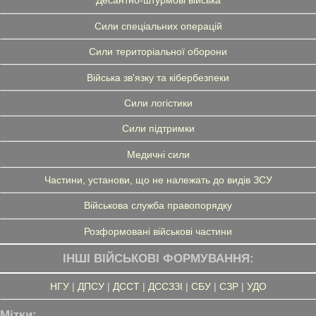
Десантно-штурмові війська
Сили спеціальних операцій
Сили територіальної оборони
Війська зв'язку та кібербезпеки
Сили логістики
Сили підтримки
Медичні сили
Частини, установи, що не належать до видів ЗСУ
Військова служба правопорядку
Розформовані військові частини
ІНШІ ВІЙСЬКОВІ ФОРМУВАННЯ:
НГУ
|
ДПСУ
|
ДССТ
|
ДССЗЗІ
|
СБУ
|
СЗР
|
УДО
Мітки: