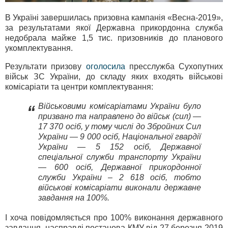
В Україні завершилась призовна кампанія «Весна-2019»,
за результатами якої Державна прикордонна служба
недобрала майже 1,5 тис. призовників до планового
укомплектування.
Результати призову
оголосила
пресслужба Сухопутних
військ ЗС України, до складу яких входять військові
комісаріати та центри комплектування:
Військовими комісаріатами України було
“
призвано та направлено до військ (сил) —
17 370 осіб, у тому числі до Збройних Сил
України — 9 000 осіб, Національної гвардії
України — 5 152 осіб, Державної
спеціальної служби транспорту України
— 600 осіб, Державної прикордонної
служби України – 2 618 осіб, тобто
військові комісаріати виконали державне
завдання на 100%.
І хоча повідомляється про 100% виконання державного
завдання, насправді постанова КМУ від 27 березня 2019