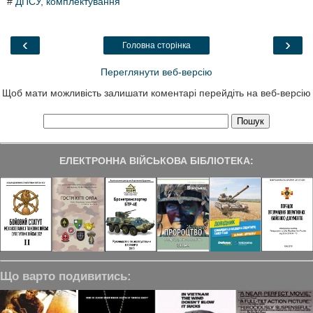
#
ДПСУ
,
комплектування
e
t
k
e
r
b
t
e
g
e
o
e
d
r
o
r
I
a
‹
›
Головна сторінка
k
n
m
Переглянути веб-версію
Щоб мати можливість залишати коментарі перейдіть на веб-версію
ЕЛЕКТРОННА ВІЙСЬКОВА БІБЛІОТЕКА:
Що варто подивитись: