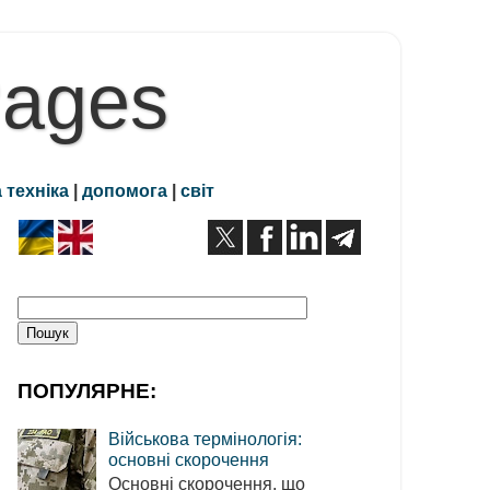
Pages
 техніка
|
допомога
|
світ
ПОПУЛЯРНЕ:
Військова термінологія:
основні скорочення
Основні скорочення, що