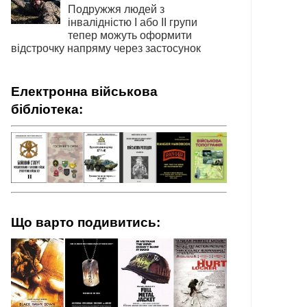
Подружжя людей з
інвалідністю І або ІІ групи
тепер можуть оформити
відстрочку напряму через застосунок
Електронна військова
бібліотека:
Що варто подивитись: