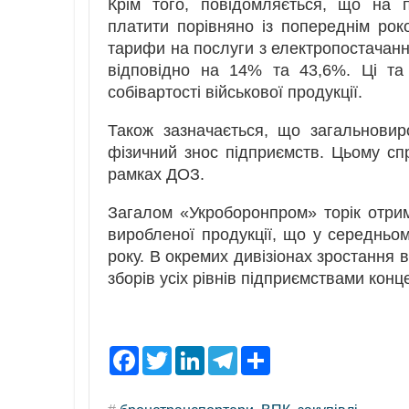
Крім того, повідомляється, що на 
платити порівняно із попереднім рок
тарифи на послуги з електропостачання
відповідно на 14% та 43,6%. Ці та
собівартості військової продукції.
Також зазначається, що загальновир
фізичний знос підприємств. Цьому сп
рамках ДОЗ.
Загалом «Укроборонпром» торік отрим
виробленої продукції, що у середньо
року. В окремих дивізіонах зростання 
зборів усіх рівнів підприємствами кон
F
T
L
T
S
a
w
i
e
h
c
i
n
l
a
e
t
k
e
r