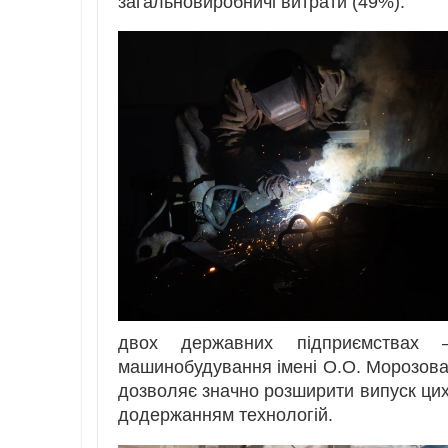
загальновиробничі витрати (49%).
двох державних підприємствах –
машинобудування імені O.О. Морозова 
дозволяє значно розширити випуск ци
додержанням технологій.