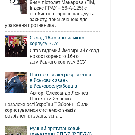
9-мм пістолет Макарова (ПМ,
Індекс ГРАУ – 56-А-125) є
особистою зброєю нападу та
захисту, призначеною для
ураження противника ...
Склад 16-го армійського
корпусу ЗСУ
Став відомий ймовірний склад
новоствореного 16-го
армійського корпусу ЗСУ
Про нові знаки розрізнення
військових звань
військовослужбовців
Автор: Олександр Лєжнєв
Протягом 25 років
незалежності України її Збройні Сили
користувалися системою знаків
розрізнення звань, успа...
Ручний протитанковий
гранатомет РПГ-7 (РПГ-7Д)