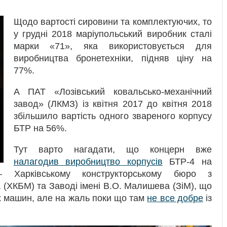
Щодо вартості сировини та комплектуючих, то
у грудні 2018 маріупольський виробник сталі
марки «71», яка використовується для
виробництва бронетехніки, підняв ціну на
77%.
А ПАТ «Лозівський ковальсько-механічний
завод» (ЛКМЗ) із квітня 2017 до квітня 2018
збільшило вартість одного звареного корпусу
БТР на 56%.
Тут варто нагадати, що концерн вже
налагодив виробництво корпусів
БТР-4 на
 Харківському конструкторському бюро з
(ХКБМ) та Заводі імені В.О. Малишева (ЗіМ), що
х машин, але на жаль поки що там
не все добре
із