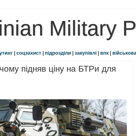
inian Military 
утинг
|
соцзахист
|
підрозділи
|
закупівлі
|
впк
|
військова
ому підняв ціну на БТРи для