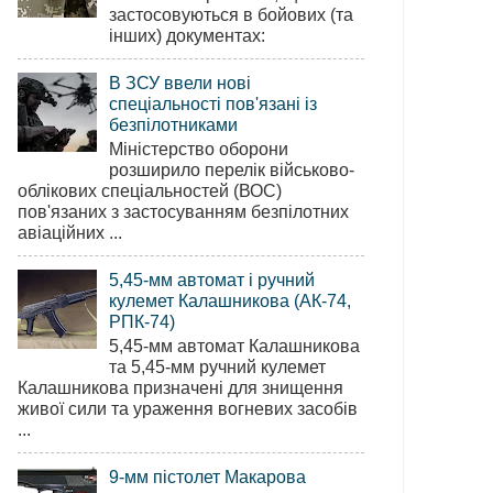
застосовуються в бойових (та
інших) документах:
В ЗСУ ввели нові
спеціальності пов'язані із
безпілотниками
Міністерство оборони
розширило перелік військово-
облікових спеціальностей (ВОС)
пов'язаних з застосуванням безпілотних
авіаційних ...
5,45-мм автомат і ручний
кулемет Калашникова (АК-74,
РПК-74)
5,45-мм автомат Калашникова
та 5,45-мм ручний кулемет
Калашникова призначені для знищення
живої сили та ураження вогневих засобів
...
9-мм пістолет Макарова