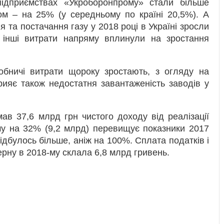
підприємствах «Укроборонпрому» стали більше
ом – на 25% (у середньому по країні 20,5%). А
 та постачання газу у 2018 році в Україні зросли
 інші витрати напряму вплинули на зростання
обничі витрати щороку зростають, з огляду на
рияє також недостатня завантаженість заводів у
ав 37,6 млрд грн чистого доходу від реалізації
му на 32% (9,2 млрд) перевищує показники 2017
відбулось більше, аніж на 100%. Сплата податків і
церну в 2018-му склала 6,8 млрд гривень.