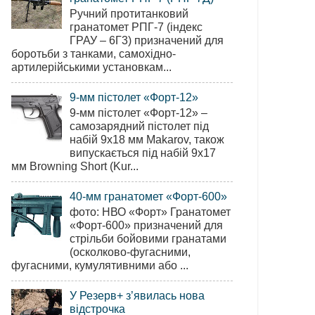
Ручний протитанковий
гранатомет РПГ-7 (індекс
ГРАУ – 6Г3) призначений для
боротьби з танками, самохідно-
артилерійськими установкам...
9-мм пістолет «Форт-12»
9-мм пістолет «Форт-12» –
самозарядний пістолет під
набій 9х18 мм Makarov, також
випускається під набій 9х17
мм Browning Short (Kur...
40-мм гранатомет «Форт-600»
фото: НВО «Форт» Гранатомет
«Форт-600» призначений для
стрільби бойовими гранатами
(осколково-фугасними,
фугасними, кумулятивними або ...
У Резерв+ з’явилась нова
відстрочка