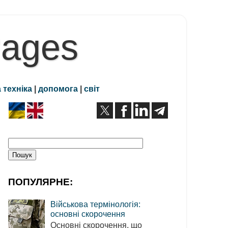
Pages
 техніка
|
допомога
|
світ
ПОПУЛЯРНЕ:
Військова термінологія:
основні скорочення
Основні скорочення, що