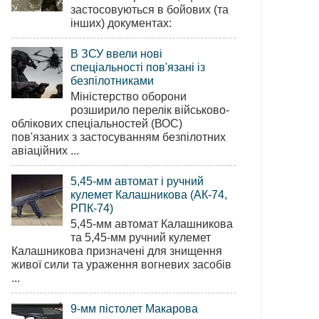
застосовуються в бойових (та
інших) документах:
В ЗСУ ввели нові
спеціальності пов'язані із
безпілотниками
Міністерство оборони
розширило перелік військово-
облікових спеціальностей (ВОС)
пов'язаних з застосуванням безпілотних
авіаційних ...
5,45-мм автомат і ручний
кулемет Калашникова (АК-74,
РПК-74)
5,45-мм автомат Калашникова
та 5,45-мм ручний кулемет
Калашникова призначені для знищення
живої сили та ураження вогневих засобів
...
9-мм пістолет Макарова