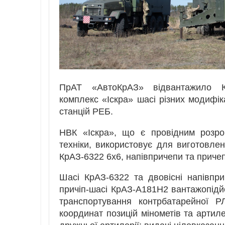
ПрАТ «АвтоКрАЗ» відвантажило Ка
комплекс «Іскра» шасі різних модифік
станцій РЕБ.
НВК «Іскра», що є провідним розро
техніки, використовує для виготовлен
КрАЗ-6322 6х6, напівпричепи та приче
Шасі КрАЗ-6322 та двовісні напівпр
причіп-шасі КрАЗ-А181Н2 вантажопідй
транспортування контрбатарейної 
координат позицій мінометів та артиле