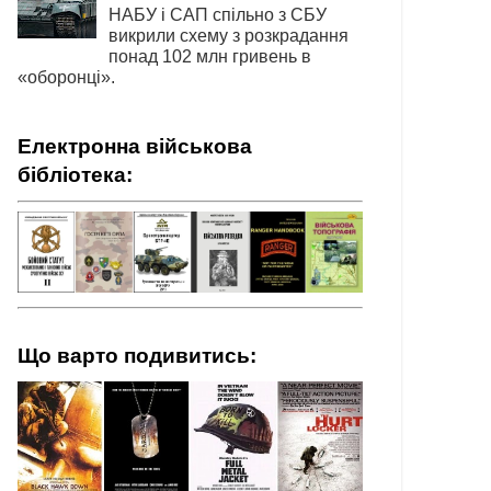
НАБУ і САП спільно з СБУ
викрили схему з розкрадання
понад 102 млн гривень в
«оборонці».
Електронна військова
бібліотека:
Що варто подивитись: