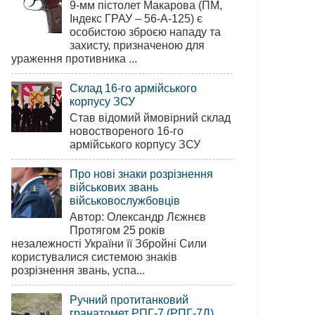
9-мм пістолет Макарова (ПМ,
Індекс ГРАУ – 56-А-125) є
особистою зброєю нападу та
захисту, призначеною для
ураження противника ...
Склад 16-го армійського
корпусу ЗСУ
Став відомий ймовірний склад
новоствореного 16-го
армійського корпусу ЗСУ
Про нові знаки розрізнення
військових звань
військовослужбовців
Автор: Олександр Лєжнєв
Протягом 25 років
незалежності України її Збройні Сили
користувалися системою знаків
розрізнення звань, успа...
Ручний протитанковий
гранатомет РПГ-7 (РПГ-7Д)