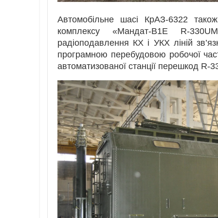
Автомобільне шасі КрАЗ-6322 тако
комплексу «Мандат-B1E R-330
радіоподавлення КХ і УКХ ліній зв’яз
програмною перебудовою робочої част
автоматизованої станції перешкод R-