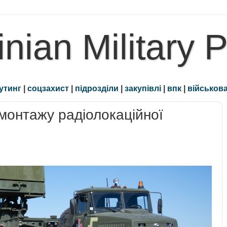
inian Military 
утинг
|
соцзахист
|
підрозділи
|
закупівлі
|
впк
|
військова
монтажу радіолокаційної