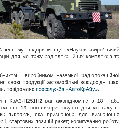
зенному підприємству «Науково-виробничий
ацій для монтажу радіолокаційних комплексів та
бником і виробником наземної радіолокаційної
ня своєї продукції автомобільні всюдохідні шасі
пи, повідомляє
пресслужба «АвтоКрАЗу»
.
ичіп КрАЗ-H251H2 вантажопідйомністю 18 т або
омністю 13 тонн використовують для монтажу та
РЛС 1Л220УК, яка призначена для визначення
рії, стартових позицій ракет; коригування роботи