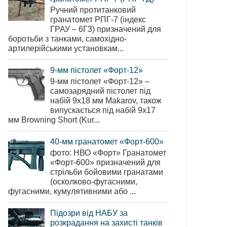
Ручний протитанковий
гранатомет РПГ-7 (індекс
ГРАУ – 6Г3) призначений для
боротьби з танками, самохідно-
артилерійськими установкам...
9-мм пістолет «Форт-12»
9-мм пістолет «Форт-12» –
самозарядний пістолет під
набій 9х18 мм Makarov, також
випускається під набій 9х17
мм Browning Short (Kur...
40-мм гранатомет «Форт-600»
фото: НВО «Форт» Гранатомет
«Форт-600» призначений для
стрільби бойовими гранатами
(осколково-фугасними,
фугасними, кумулятивними або ...
Підозри від НАБУ за
розкрадання на захисті танків