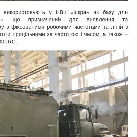
ж використовують у НВК «Іскра» як базу для
UM», що призначений для виявлення та
ку з фіксованими робочими частотами та ліній з
оти прицільними за частотою і часом, а також –
330TRC.