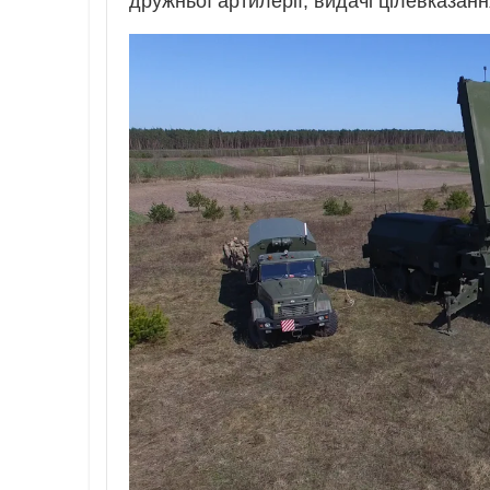
дружньої артилерії; видачі цілевказан