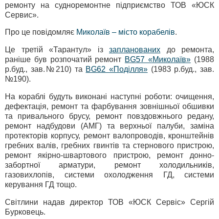
ремонту на судноремонтне підприємство ТОВ «ЮСК
Сервис».
Про це повідомляє
Миколаїв – місто корабелів
.
Це третій «Тарантул» із
запланованих
до ремонта,
раніше був розпочатий ремонт
BG57 «Миколаїв»
(1988
р.буд., зав.№210) та
BG62 «Поділля»
(1983 р.буд., зав.
№190).
На кораблі будуть виконані наступні роботи: очищення,
дефектація, ремонт та фарбування зовнішньої обшивки
та привального брусу, ремонт повздовжнього редану,
ремонт надбудови (АМГ) та верхньої палуби, заміна
протекторів корпусу, ремонт валопроводів, кронштейнів
гребних валів, гребних гвинтів та стернового пристрою,
ремонт якірно-швартового пристрою, ремонт донно-
забортної арматури, ремонт холодильників,
газовихлопів, системи охолодження ГД, системи
керування ГД тощо.
Світлини надав директор ТОВ «ЮСК Сервіс» Сергій
Бурковець.