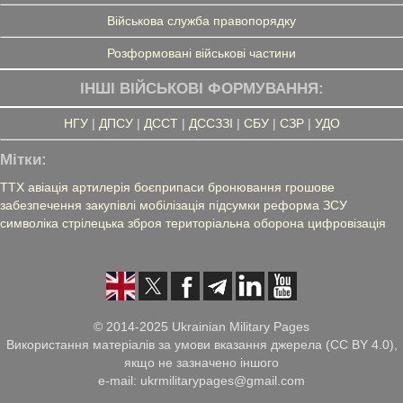
Військова служба правопорядку
Розформовані військові частини
ІНШІ ВІЙСЬКОВІ ФОРМУВАННЯ:
НГУ
|
ДПСУ
|
ДССТ
|
ДССЗЗІ
|
СБУ
|
СЗР
|
УДО
Мітки:
ТТХ
авіація
артилерія
боєприпаси
бронювання
грошове
забезпечення
закупівлі
мобілізація
підсумки
реформа ЗСУ
символіка
стрілецька зброя
територіальна оборона
цифровізація
© 2014-2025 Ukrainian Military Pages
Використання матеріалів за умови вказання джерела (CC BY 4.0),
якщо не зазначено іншого
e-mail: ukrmilitarypages@gmail.com