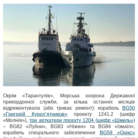
Окрім «Тарантулів», Морська охорона Державної
прикордонної служби, за кілька останніх місяців
відремонтувала (або триває ремонт): корабель
BG50
«Григорій Куроп’ятников»
проекту 1241.2 (шифр
«Молнія»),
три арткатери проєкту 1204 (шифр «Шмель»)
– BG82 «Лубни», BG83 «Ніжин» та BG84 «Ізмаїл»,
корабель спеціального забезпечення
BG59 «Онікс»