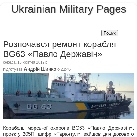
Ukrainian Military Pages
Розпочався ремонт корабля
BG63 «Павло Державін»
середа, 16 жовтня 2019 р.
Андрій Шинко
підготував
о
21:46
Корабель морської охорони BG63 «Павло Державін»,
проєкту 205П, шифр «Тарантул», зайшов для докового