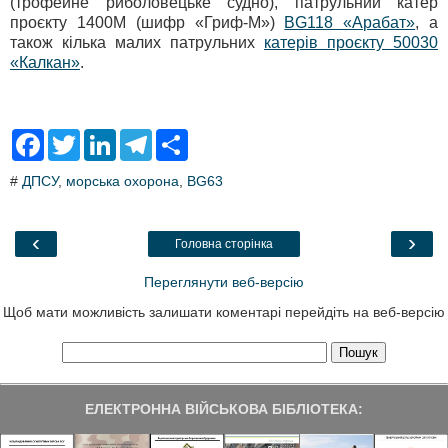
(трофейне риболовецьке судно), патрульний катер
проєкту 1400М (шифр «Гриф-М»)
BG118 «Арабат»
, а
також кілька малих патрульних
катерів проєкту 50030
«Калкан»
.
F
T
L
T
S
a
w
i
e
h
c
i
n
l
a
#
ДПСУ
,
морська охорона
,
BG63
e
t
k
e
r
b
t
e
g
e
o
e
d
r
o
r
I
a
‹
›
Головна сторінка
k
n
m
Переглянути веб-версію
Щоб мати можливість залишати коментарі перейдіть на веб-версію
ЕЛЕКТРОННА ВІЙСЬКОВА БІБЛІОТЕКА: