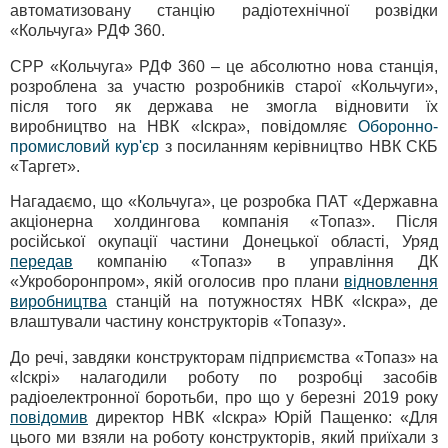
автоматизовану станцію радіотехнічної розвідки
«Кольчуга» РДФ 360.
СРР «Кольчуга» РДФ 360 – це абсолютно нова станція,
розроблена за участю розробників старої «Кольчуги»,
після того як держава не змогла відновити їх
виробництво на НВК «Іскра», повідомляє
Оборонно-
промисловий кур'єр
з посиланням керівництво НВК СКБ
«Таргет».
Нагадаємо, що «Кольчуга», це розробка ПАТ «Державна
акціонерна холдингова компанія «Топаз». Після
російської окупації частини Донецької області, Уряд
передав
компанію «Топаз» в управління ДК
«Укроборонпром», якій оголосив про плани
відновлення
виробництва
станцій на потужностях НВК «Іскра», де
влаштували частину конструкторів «Топазу».
До речі, завдяки конструкторам підприємства «Топаз» на
«Іскрі» налагодили роботу по розробці засобів
радіоелектронної боротьби, про що у березні 2019 року
повідомив
директор НВК «Іскра» Юрій Пащенко: «Для
цього ми взяли на роботу конструкторів, який приїхали з