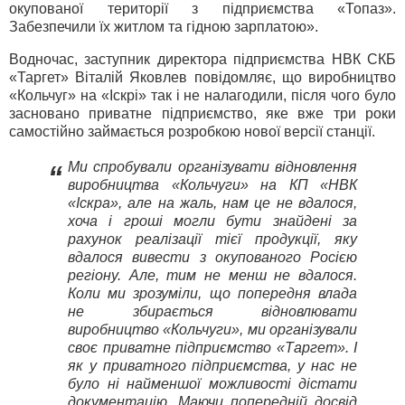
окупованої території з підприємства «Топаз».
Забезпечили їх житлом та гідною зарплатою».
Водночас, заступник директора підприємства НВК СКБ
«Таргет» Віталій Яковлев повідомляє, що виробництво
«Кольчуг» на «Іскрі» так і не налагодили, після чого було
засновано приватне підприємство, яке вже три роки
самостійно займається розробкою нової версії станції.
Ми спробували організувати відновлення
“
виробництва «Кольчуги» на КП «НВК
«Іскра», але на жаль, нам це не вдалося,
хоча і гроші могли бути знайдені за
рахунок реалізації тієї продукції, яку
вдалося вивести з окупованого Росією
регіону. Але, тим не менш не вдалося.
Коли ми зрозуміли, що попередня влада
не збирається відновлювати
виробництво «Кольчуги», ми організували
своє приватне підприємство «Таргет». І
як у приватного підприємства, у нас не
було ні найменшої можливості дістати
документацію. Маючи попередній досвід