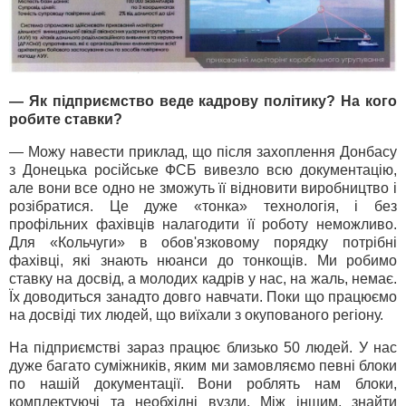
— Як підприємство веде кадрову політику? На кого
робите ставки?
— Можу навести приклад, що після захоплення Донбасу
з Донецька російське ФСБ вивезло всю документацію,
але вони все одно не зможуть її відновити виробництво і
розібратися. Це дуже «тонка» технологія, і без
профільних фахівців налагодити її роботу неможливо.
Для «Кольчуги» в обов'язковому порядку потрібні
фахівці, які знають нюанси до тонкощів. Ми робимо
ставку на досвід, а молодих кадрів у нас, на жаль, немає.
Їх доводиться занадто довго навчати. Поки що працюємо
на досвіді тих людей, що виїхали з окупованого регіону.
На підприємстві зараз працює близько 50 людей. У нас
дуже багато суміжників, яким ми замовляємо певні блоки
по нашій документації. Вони роблять нам блоки,
комплектуючі та необхідні вузли. Між іншим, знайти