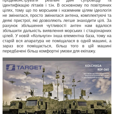
продемонструвати реальні дані супроводу та
ідентифікацію літаків і т.ін. В основному по повітряних
цілях, тому що по морським і наземним цілям ідеологія
не змінилася, просто змінилася антена, комплектуючі та
деякі пристрої, які дозволяють легше знаходити цілі. За
рахунок збільшення чутливості антен нам вдалося
збільшити дальність виявлення морських і стаціонарних
цілей. У новій «Кольчуги» інша елементна база, тому на
старій вся апаратура не поміщалася в одній машині, а
зараз все поміщається, більш того в цій машині
передбачені більш комфортні умови для екіпажу.