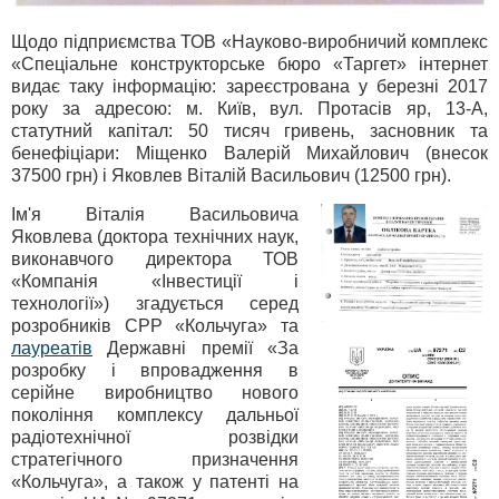
Щодо підприємства ТОВ «Науково-виробничий комплекс
«Спеціальне конструкторське бюро «Таргет» інтернет
видає таку інформацію: зареєстрована у березні 2017
року за адресою: м. Київ, вул. Протасів яр, 13-А,
статутний капітал: 50 тисяч гривень, засновник та
бенефіціари: Міщенко Валерій Михайлович (внесок
37500 грн) і Яковлев Віталій Васильович (12500 грн).
Ім'я Віталія Васильовича
Яковлева (доктора технічних наук,
виконавчого директора ТОВ
«Компанія «Інвестиції і
технології») згадується серед
розробників СРР «Кольчуга» та
лауреатів
Державні премії «За
розробку і впровадження в
серійне виробництво нового
покоління комплексу дальньої
радіотехнічної розвідки
стратегічного призначення
«Кольчуга», а також у патенті на