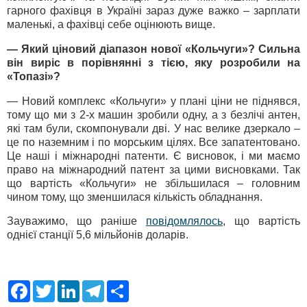
гарного фахівця в Україні зараз дуже важко – зарплати
маленькі, а фахівці себе оцінюють вище.
— Який ціновий діапазон нової «Кольчуги»? Сильна
він виріс в порівнянні з тією, яку розробили на
«Топазі»?
— Новий комплекс «Кольчуги» у плані ціни не піднявся,
тому що ми з 2-х машин зробили одну, а з безлічі антен,
які там були, скомпонували дві. У нас велике дзеркало –
це по наземним і по морським цілях. Все запатентовано.
Це наші і міжнародні патенти. Є висновок, і ми маємо
право на міжнародний патент за цими висновками. Так
що вартість «Кольчуги» не збільшилася – головним
чином тому, що зменшилася кількість обладнання.
Зауважимо, що раніше
повідомлялось
, що вартість
однієї станції 5,6 мільйонів доларів.
F
T
L
T
S
a
w
i
e
h