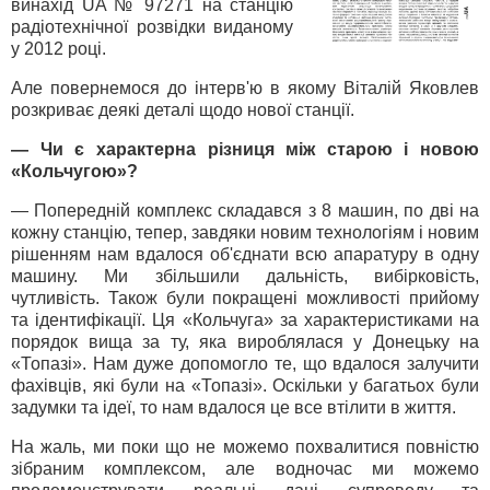
винахід UA № 97271 на станцію
радіотехнічної розвідки виданому
у 2012 році.
Але повернемося до інтерв'ю в якому Віталій Яковлев
розкриває деякі деталі щодо нової станції.
— Чи є характерна різниця між старою і новою
«Кольчугою»?
— Попередній комплекс складався з 8 машин, по дві на
кожну станцію, тепер, завдяки новим технологіям і новим
рішенням нам вдалося об'єднати всю апаратуру в одну
машину. Ми збільшили дальність, вибірковість,
чутливість. Також були покращені можливості прийому
та ідентифікації. Ця «Кольчуга» за характеристиками на
порядок вища за ту, яка вироблялася у Донецьку на
«Топазі». Нам дуже допомогло те, що вдалося залучити
фахівців, які були на «Топазі». Оскільки у багатьох були
задумки та ідеї, то нам вдалося це все втілити в життя.
На жаль, ми поки що не можемо похвалитися повністю
зібраним комплексом, але водночас ми можемо