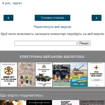
c
i
n
l
a
#
рлс
,
таргет
e
t
k
e
r
b
t
e
g
e
o
e
d
r
o
r
I
a
‹
›
Головна сторінка
k
n
m
Переглянути веб-версію
Щоб мати можливість залишати коментарі перейдіть на веб-версію
ЕЛЕКТРОННА ВІЙСЬКОВА БІБЛІОТЕКА:
Що варто подивитись: