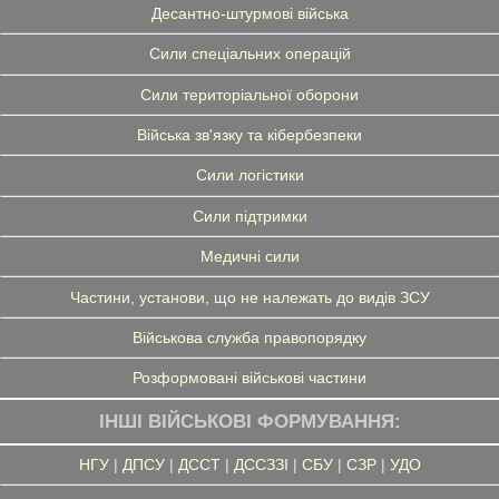
Десантно-штурмові війська
Сили спеціальних операцій
Сили територіальної оборони
Війська зв'язку та кібербезпеки
Сили логістики
Сили підтримки
Медичні сили
Частини, установи, що не належать до видів ЗСУ
Військова служба правопорядку
Розформовані військові частини
ІНШІ ВІЙСЬКОВІ ФОРМУВАННЯ:
НГУ
|
ДПСУ
|
ДССТ
|
ДССЗЗІ
|
СБУ
|
СЗР
|
УДО