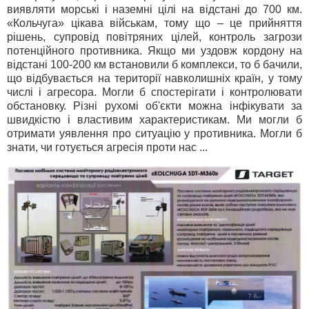
виявляти морські і наземні цілі на відстані до 700 км.
«Кольчуга» цікава військам, тому що – це прийняття
рішень, супровід повітряних цілей, контроль загрози
потенційного противника. Якщо ми уздовж кордону на
відстані 100-200 км встановили б комплекси, то б бачили,
що відбувається на території навколишніх країн, у тому
числі і агресора. Могли б спостерігати і контролювати
обстановку. Різні рухомі об'єкти можна інфікувати за
швидкістю і властивим характеристикам. Ми могли б
отримати уявлення про ситуацію у противника. Могли б
знати, чи готується агресія проти нас ...