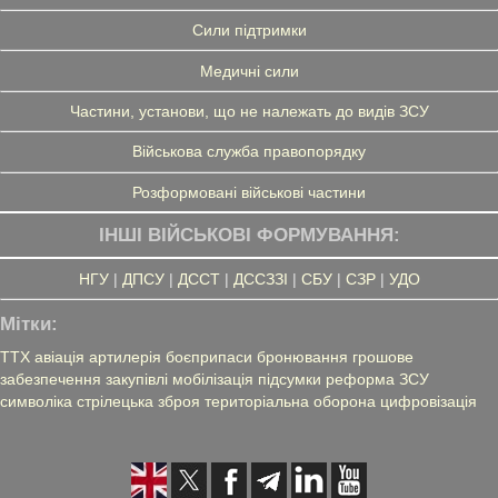
Сили підтримки
Медичні сили
Частини, установи, що не належать до видів ЗСУ
Військова служба правопорядку
Розформовані військові частини
ІНШІ ВІЙСЬКОВІ ФОРМУВАННЯ:
НГУ
|
ДПСУ
|
ДССТ
|
ДССЗЗІ
|
СБУ
|
СЗР
|
УДО
Мітки:
ТТХ
авіація
артилерія
боєприпаси
бронювання
грошове
забезпечення
закупівлі
мобілізація
підсумки
реформа ЗСУ
символіка
стрілецька зброя
територіальна оборона
цифровізація