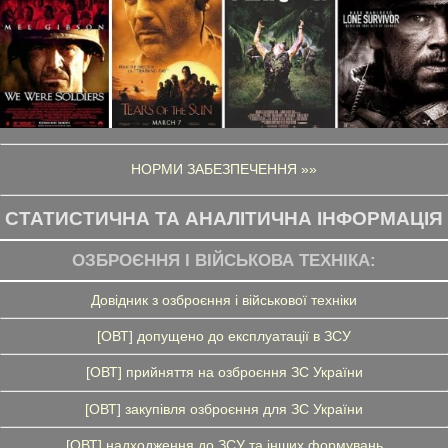
НОРМИ ЗАБЕЗПЕЧЕННЯ »»
СТАТИСТИЧНА ТА АНАЛІТИЧНА ІНФОРМАЦІЯ
ОЗБРОЄННЯ І ВІЙСЬКОВА ТЕХНІКА:
Довідник з озброєння і військової техніки
[ОВТ] допущено до експлуатації в ЗСУ
[ОВТ] прийняття на озброєння ЗС України
[ОВТ] закупівля озброєння для ЗС України
[ОВТ] надходження до ЗСУ та інших формувань