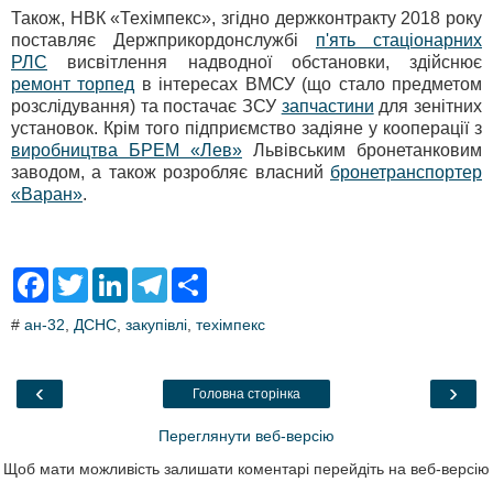
Також, НВК «Техімпекс», згідно держконтракту 2018 року
поставляє Держприкордонслужбі
п'ять стаціонарних
РЛС
висвітлення надводної обстановки, здійснює
ремонт торпед
в інтересах ВМСУ (що стало предметом
розслідування) та постачає ЗСУ
запчастини
для зенітних
установок. Крім того підприємство задіяне у кооперації з
виробництва БРЕМ «Лев»
Львівським бронетанковим
заводом, а також розробляє власний
бронетранспортер
«Варан»
.
F
T
L
T
S
a
w
i
e
h
c
i
n
l
a
#
ан-32
,
ДСНС
,
закупівлі
,
техімпекс
e
t
k
e
r
b
t
e
g
e
o
e
d
r
o
r
I
a
‹
›
Головна сторінка
k
n
m
Переглянути веб-версію
Щоб мати можливість залишати коментарі перейдіть на веб-версію