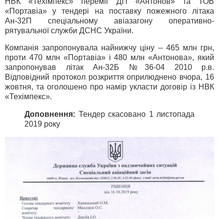
НВК «Техімпекс» переміг ДП «Антонов» та ТОВ
«Портавіа» у тендері на поставку пожежного літака
Ан-32П спеціальному авіазагону оперативно-
рятувальної служби ДСНС України.
Компанія запропонувала найнижчу ціну – 465 млн грн,
проти 470 млн «Портавіа» і 480 млн «Антонова», який
запропонував літак Ан-32Б №36-04 2010 р.в.
Відповідний протокол розкриття оприлюднено вчора, 16
жовтня, та оголошено про намір укласти договір із НВК
«Техімпекс».
Доповнення:
Тендер скасовано 1 листопада
2019 року