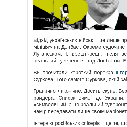
Відхід українських військ ‒ це лише п
міліція» на Донбасі. Окреме судочинс
Луганськом. І, врешті-решт, після 
реальний суверенітет над Донбасом. Бі
Ви прочитали короткий переказ
інте
Суркова. Того самого Суркова, який з
Гранично лаконічне. Досить скупе. Бе
райдера. Список вимог до України.
«символічний, а не реальний суверені
намір передавати лише своїм маріонетка
Інтерв'ю російських спікерів ‒ це те, 