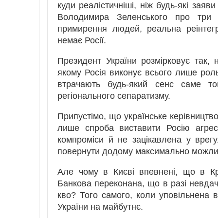
куди реалістичніші, ніж будь-які заяв
Володимира Зеленського про три 
примирення людей, реальна реінтегр
немає Росії.
Президент України розмірковує так, 
якому Росія виконує всього лише рол
втрачають будь-який сенс саме т
регіонального сепаратизму.
Припустімо, що українське керівництво 
лише спроба виставити Росію агре
компроміси й не зацікавлена у врегу
повернути додому максимально можливу 
Але чому в Києві впевнені, що в К
Банкова переконана, що в разі невдач
кво? Того самого, коли уповільнена 
України на майбутнє.