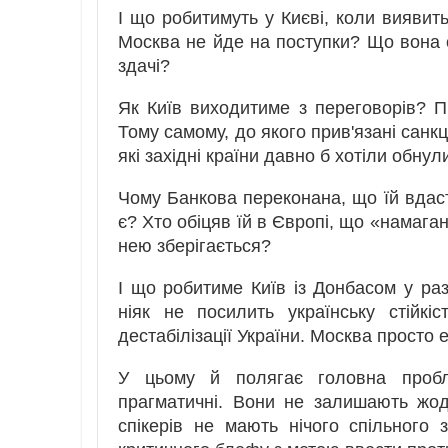
І що робитимуть у Києві, коли вияви
Москва не йде на поступки? Що вона
здачі?
Як Київ виходитиме з переговорів? П
Тому самому, до якого прив'язані санкці
які західні країни давно б хотіли обнул
Чому Банкова переконана, що їй вдасть
є? Хто обіцяв їй в Європі, що «намаган
нею зберігається?
І що робитиме Київ із Донбасом у ра
ніяк не посилить українську стійк
дестабілізації України. Москва просто 
У цьому й полягає головна пробле
прагматичні. Вони не залишають жод
спікерів не мають нічого спільного