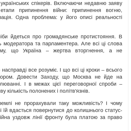
и українських спікерів. Включаючи недавню заяву
етапи припинення війни: припинення вогню,
ація. Одна проблема: у його описі реальності
ніби йдеться про громадянське протистояння. В
ь модератора та парламентера. Але всі ці слова
ому, що Україна ‒ жертва вторгнення, а не
насправді все розуміє. І що всі ці кроки ‒ всього
сором. Довести Заходу, що Москва не йде на
люванні. І в межах цієї переговорної спроби ‒
кількість полонених і політв'язнів.
ремлі не прорахували таку можливість? І чому
і їй вдасться повернутися до колишнього статус-
війна уздовж лінії фронту була платою за право