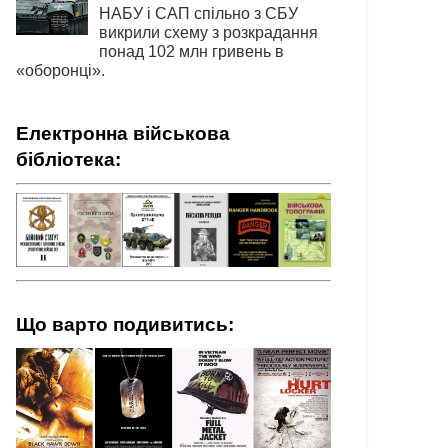
НАБУ і САП спільно з СБУ
викрили схему з розкрадання
понад 102 млн гривень в
«оборонці».
Електронна військова
бібліотека:
Що варто подивитись: