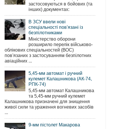
застосовуються в бойових (та
інших) документах:
В ЗСУ ввели нові
спеціальності пов'язані із
безпілотниками
Міністерство оборони
розширило перелік військово-
облікових спеціальностей (ВОС)
пов'язаних з застосуванням безпілотних
авіаційних ...
5,45-мм автомат і ручний
кулемет Калашникова (АК-74,
РПК-74)
5,45-мм автомат Калашникова
та 5,45-мм ручний кулемет
Калашникова призначені для знищення
живої сили та ураження вогневих засобів
...
9-мм пістолет Макарова