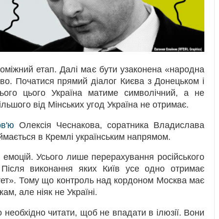
роміжний етап. Далі має бути узаконена «народна
тво. Початися прямий діалог Києва з Донецьком і
всього цього Україна матиме символічний, а не
льшого від Мінських угод Україна не отримає.
рв'ю
Олексія Чеснакова, соратника Владислава
аймається в Кремлі українським напрямом.
з емоцій. Усього лише перерахування російського
 Після виконання яких Київ усе одно отримає
тет». Тому що контроль над кордоном Москва має
м, але ніяк не Україні.
що необхідно читати, щоб не впадати в ілюзії. Вони