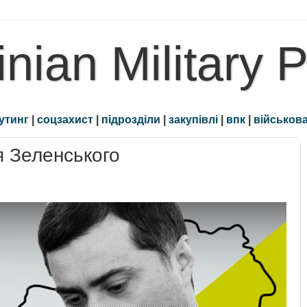
inian Military 
утинг
|
соцзахист
|
підрозділи
|
закупівлі
|
впк
|
військова
я Зеленського