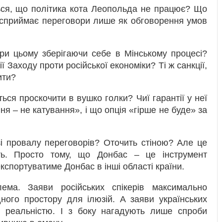
ться, що політика кота Леопольда не працює? Що
 сприймає переговори лише як обговорення умов
ри цьому зберігаючи себе в Мінському процесі?
ї Заходу проти російської економіки? Ті ж санкції,
ити?
ся проскочити в вушко голки? Чиї гарантії у неї
ня ‒ не катування», і що опція «гірше не буде» за
зі провалу переговорів? Оточить стіною? Але це
ість. Просто тому, що Донбас ‒ це інструмент
експортуватиме Донбас в інші області країни.
ма. Заяви російських спікерів максимально
ного простору для ілюзій. А заяви українських
 з реальністю. І з боку нагадують лише спроби