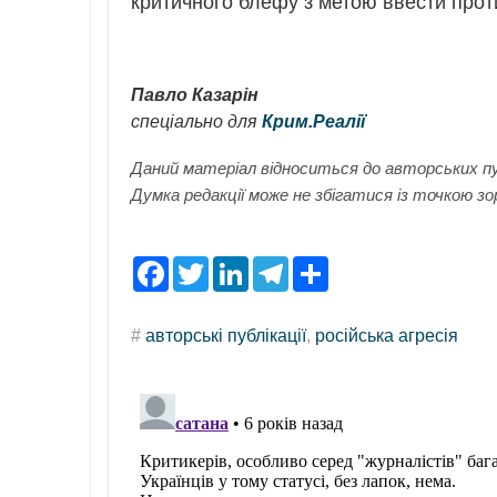
критичного блефу з метою ввести прот
Павло Казарін
спеціально для
Крим.Реалії
Даний матеріал відноситься до авторських пу
Думка редакції може не збігатися із точкою зо
F
T
L
T
S
a
w
i
e
h
c
i
n
l
a
e
t
k
e
r
#
авторські публікації
,
російська агресія
b
t
e
g
e
o
e
d
r
o
r
I
a
k
n
m