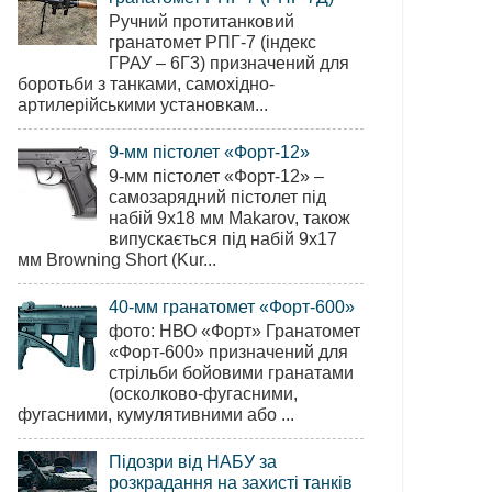
Ручний протитанковий
гранатомет РПГ-7 (індекс
ГРАУ – 6Г3) призначений для
боротьби з танками, самохідно-
артилерійськими установкам...
9-мм пістолет «Форт-12»
9-мм пістолет «Форт-12» –
самозарядний пістолет під
набій 9х18 мм Makarov, також
випускається під набій 9х17
мм Browning Short (Kur...
40-мм гранатомет «Форт-600»
фото: НВО «Форт» Гранатомет
«Форт-600» призначений для
стрільби бойовими гранатами
(осколково-фугасними,
фугасними, кумулятивними або ...
Підозри від НАБУ за
розкрадання на захисті танків