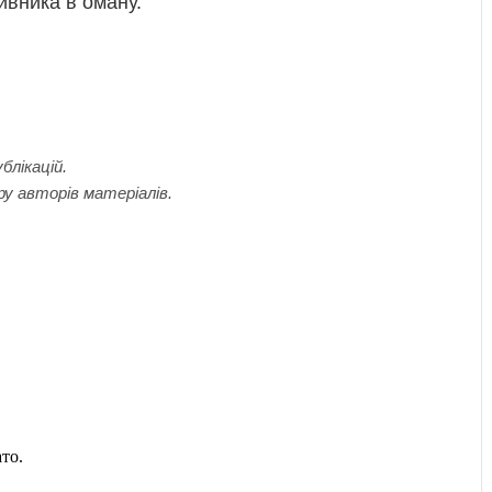
ивника в оману.
блікацій.
ру авторів матеріалів.