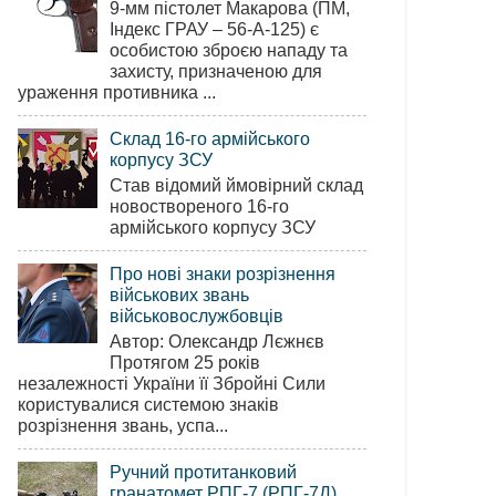
9-мм пістолет Макарова (ПМ,
Індекс ГРАУ – 56-А-125) є
особистою зброєю нападу та
захисту, призначеною для
ураження противника ...
Склад 16-го армійського
корпусу ЗСУ
Став відомий ймовірний склад
новоствореного 16-го
армійського корпусу ЗСУ
Про нові знаки розрізнення
військових звань
військовослужбовців
Автор: Олександр Лєжнєв
Протягом 25 років
незалежності України її Збройні Сили
користувалися системою знаків
розрізнення звань, успа...
Ручний протитанковий
гранатомет РПГ-7 (РПГ-7Д)