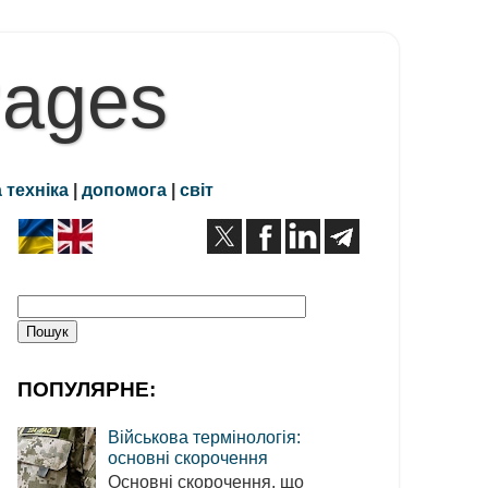
Pages
 техніка
|
допомога
|
світ
ПОПУЛЯРНЕ:
Військова термінологія:
основні скорочення
Основні скорочення, що