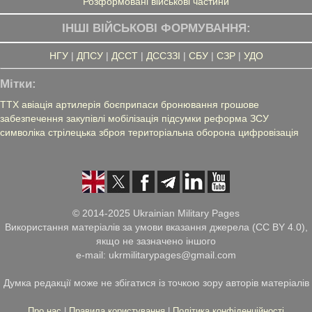
Розформовані військові частини
ІНШІ ВІЙСЬКОВІ ФОРМУВАННЯ:
НГУ
|
ДПСУ
|
ДССТ
|
ДССЗЗІ
|
СБУ
|
СЗР
|
УДО
Мітки:
ТТХ
авіація
артилерія
боєприпаси
бронювання
грошове
забезпечення
закупівлі
мобілізація
підсумки
реформа ЗСУ
символіка
стрілецька зброя
територіальна оборона
цифровізація
© 2014-2025 Ukrainian Military Pages
Використання матеріалів за умови вказання джерела (CC BY 4.0),
якщо не зазначено іншого
e-mail: ukrmilitarypages@gmail.com
Думка редакції може не збігатися із точкою зору авторів матеріалів
Про нас
|
Правила користування
|
Політика конфіденційності