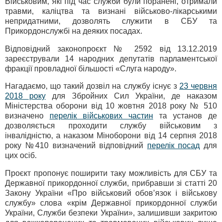
Військовим, які під час служби були поранені, отримали
травми, каліцтва та визнані військово-лікарськими
непридатними, дозволять служити в СБУ та
Прикордонслужбі на деяких посадах.
Відповідний законопроєкт № 2592 від 13.12.2019
зареєстрували 14 народних депутатів парламентської
фракції провладної більшості «Слуга народу».
Нагадаємо, що такий дозвіл на службу існує з
23 червня
2018 року
для Збройних Сил України, де наказом
Міністерства оборони від 10 жовтня 2018 року № 510
визначено
перелік військових частин
та установ де
дозволяється проходити службу військовим з
інвалідністю, а наказом Міноборони від 14 серпня 2018
року №410 визначений відповідний
перелік посад
для
цих осіб.
Проєкт пропонує поширити таку можливість для СБУ та
Державної прикордонної служби, прибравши зі статті 20
Закону України «Про військовий обов’язок і військову
службу» слова «крім Державної прикордонної служби
України, Служби безпеки України», залишивши закритою