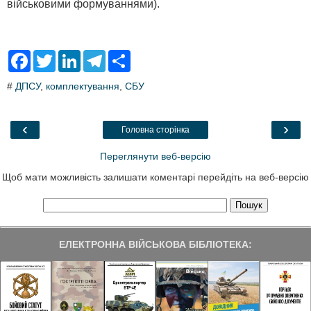
військовими формуваннями).
F
T
L
T
S
a
w
i
e
h
c
i
n
l
a
#
ДПСУ
,
комплектування
,
СБУ
e
t
k
e
r
b
t
e
g
e
o
e
d
r
o
r
I
a
‹
›
Головна сторінка
k
n
m
Переглянути веб-версію
Щоб мати можливість залишати коментарі перейдіть на веб-версію
ЕЛЕКТРОННА ВІЙСЬКОВА БІБЛІОТЕКА: