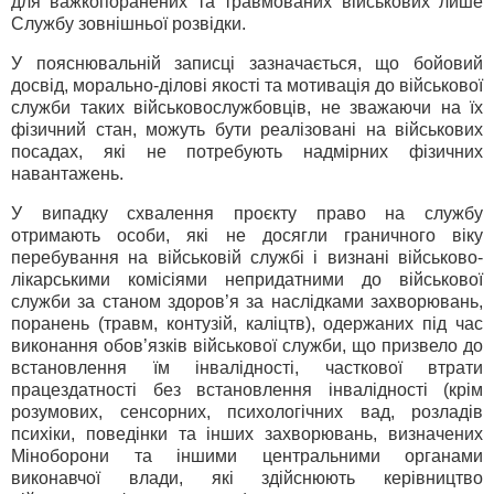
для важкопоранених та травмованих військових лише
Службу зовнішньої розвідки.
У пояснювальній записці зазначається, що бойовий
досвід, морально-ділові якості та мотивація до військової
служби таких військовослужбовців, не зважаючи на їх
фізичний стан, можуть бути реалізовані на військових
посадах, які не потребують надмірних фізичних
навантажень.
У випадку схвалення проєкту право на службу
отримають особи, які не досягли граничного віку
перебування на військовій службі і визнані військово-
лікарськими комісіями непридатними до військової
служби за станом здоров’я за наслідками захворювань,
поранень (травм, контузій, каліцтв), одержаних під час
виконання обов’язків військової служби, що призвело до
встановлення їм інвалідності, часткової втрати
працездатності без встановлення інвалідності (крім
розумових, сенсорних, психологічних вад, розладів
психіки, поведінки та інших захворювань, визначених
Міноборони та іншими центральними органами
виконавчої влади, які здійснюють керівництво