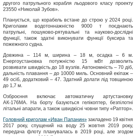
другого патрульного корабля льодового класу проекту
23550 «Николай Зубов».
Планується, що корабель встане до строю у 2024 році.
Криголами водотоннажністю 9000 т поєднають
патрульні, пошуково-рятувальні та науково-дослідні
функції, також здатні виконувати функції буксира та
пожежного судна.
Довжина – 114 м, ширина – 18 м, осадка – 6 м.
Енергоустановка потужністю 15 мВт дозволить
розвивати швидкість до 18 вузлів. Автономність – 70 діб,
дальність плавання – до 10000 миль. Основний екіпаж –
49 осіб, додатковий – 47. Здатний долати лід товщиною
до 1,7 м.
Озброєння включає автоматичну артустановку
АК-176МА. На борту базуються гелікоптер, безпілотні
літальні апарати, а також швидкісні човни типу «Раптор».
Головний криголам «Иван Папанин»
закладено 19 квітня
2017 року, спущений на воду 25 жовтня 2019 року,
передача флоту планувалась в 2019 році, але згодом