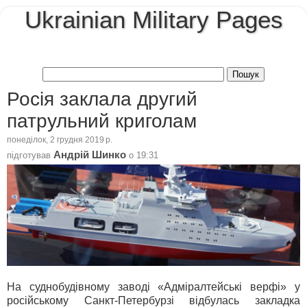
Ukrainian Military Pages
Росія заклала другий
патрульний криголам
понеділок, 2 грудня 2019 р.
Андрій Шинко
підготував
о
19:31
На суднобудівному заводі «Адміралтейські верфі» у
російському Санкт-Петербурзі відбулась закладка