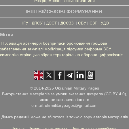
Розформовані військові частини
ІНШІ ВІЙСЬКОВІ ФОРМУВАННЯ:
НГУ
|
ДПСУ
|
ДССТ
|
ДССЗЗІ
|
СБУ
|
СЗР
|
УДО
Мітки:
ТТХ
авіація
артилерія
боєприпаси
бронювання
грошове
забезпечення
закупівлі
мобілізація
підсумки
реформа ЗСУ
символіка
стрілецька зброя
територіальна оборона
цифровізація
© 2014-2025 Ukrainian Military Pages
Використання матеріалів за умови вказання джерела (CC BY 4.0),
якщо не зазначено іншого
e-mail: ukrmilitarypages@gmail.com
Думка редакції може не збігатися із точкою зору авторів матеріалів
Про нас
|
Правила користування
|
Політика конфіденційності