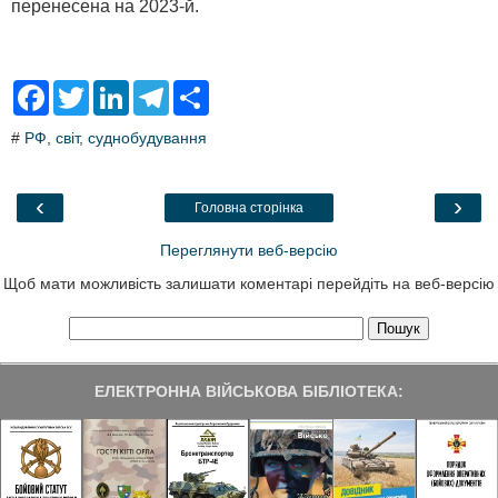
перенесена на 2023-й.
F
T
L
T
S
a
w
i
e
h
c
i
n
l
a
#
РФ
,
світ
,
суднобудування
e
t
k
e
r
b
t
e
g
e
o
e
d
r
o
r
I
a
‹
›
Головна сторінка
k
n
m
Переглянути веб-версію
Щоб мати можливість залишати коментарі перейдіть на веб-версію
ЕЛЕКТРОННА ВІЙСЬКОВА БІБЛІОТЕКА: