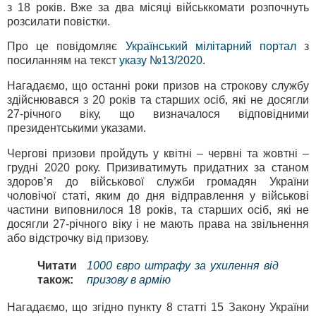
з 18 років. Вже за два місяці військкомати розпочнуть
розсилати повістки.
Про це повідомляє
Український мілітарний портал
з
посиланням на текст
указу №13/2020
.
Нагадаємо, що останні роки призов на строкову службу
здійснювався з 20 років та старших осіб, які не досягли
27-річного віку, що визначалося відповідними
президентськими указами.
Чергові призови пройдуть у квітні – червні та жовтні –
грудні 2020 року. Призиватимуть придатних за станом
здоров’я до військової служби громадян України
чоловічої статі, яким до дня відправлення у військові
частини виповнилося 18 років, та старших осіб, які не
досягли 27-річного віку і не мають права на звільнення
або відстрочку від призову.
Читати
1000 євро штрафу за ухилення від
також:
призову в армію
Нагадаємо, що згідно пункту 8 статті 15 Закону України