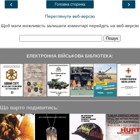
o
r
I
a
‹
›
Головна сторінка
k
n
m
Переглянути веб-версію
Щоб мати можливість залишати коментарі перейдіть на веб-версію
ЕЛЕКТРОННА ВІЙСЬКОВА БІБЛІОТЕКА:
Що варто подивитись: