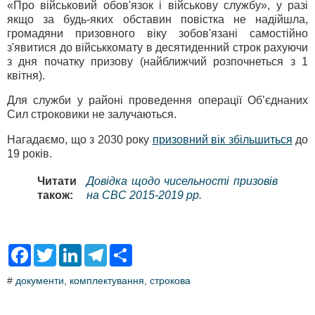
«Про військовий обов'язок і військову службу», у разі
якщо за будь-яких обставин повістка не надійшла,
громадяни призовного віку зобов'язані самостійно
з'явитися до військкомату в десятиденний строк рахуючи
з дня початку призову (найближчий розпочнеться з 1
квітня).
Для служби у районі проведення операції Об’єднаних
Сил строковики не залучаються.
Нагадаємо, що з 2030 року
призовний вік збільшиться
до
19 років.
Читати
Довідка щодо чисельності призовів
також:
на СВС 2015-2019 рр.
F
T
L
T
S
a
w
i
e
h
c
i
n
l
a
#
документи
,
комплектування
,
строкова
e
t
k
e
r
b
t
e
g
e
o
e
d
r