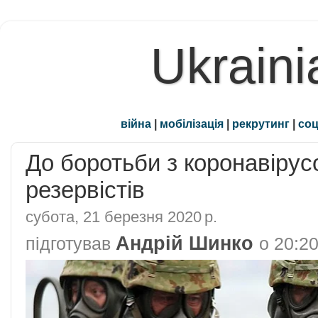
Ukraini
війна
|
мобілізація
|
рекрутинг
|
соц
До боротьби з коронавіру
резервістів
субота, 21 березня 2020 р.
Андрій Шинко
підготував
о
20:2