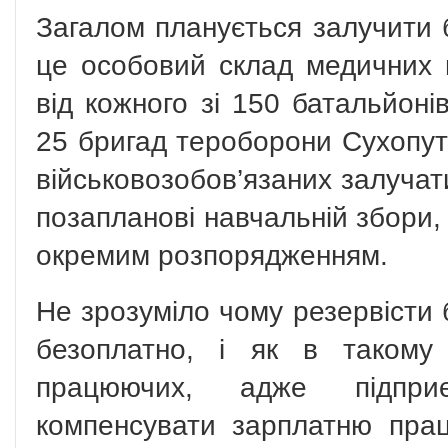
Загалом планується залучити б
це особовий склад медичних п
від кожного зі 150 батальйоні
25 бригад тероборони Сухопутн
військовозобов’язаних залуча
позапланові навчальній збори,
окремим розпорядженням.
Не зрозуміло чому резервісти 
безоплатно, і як в такому
працюючих, адже підпри
компенсувати зарплатню пра