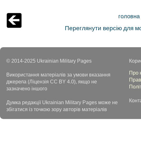
головна
Переглянути версію для м
© 2014-2025 Ukrainian Military Pages
Кори
Про 
Використання матеріалів за умови вказання
Прав
джерела (Ліцензія CC BY 4.0), якщо не
Полі
зазначено іншого
Конт
Думка редакції Ukrainian Military Pages може не
збігатися із точкою зору авторів матеріалів