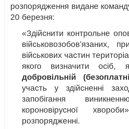
розпорядження видане команду
20 березня:
«Здійснити контрольне опов
військовозобов’язаних, п
військових частин територіа
якого визначити осіб, 
добровільній (безоплат
участь у здійсненні зах
запобігання виникн
короновірусної хворо
розпорядженні.