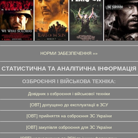
НОРМИ ЗАБЕЗПЕЧЕННЯ »»
СТАТИСТИЧНА ТА АНАЛІТИЧНА ІНФОРМАЦІЯ
ОЗБРОЄННЯ І ВІЙСЬКОВА ТЕХНІКА:
Довідник з озброєння і військової техніки
[ОВТ] допущено до експлуатації в ЗСУ
[ОВТ] прийняття на озброєння ЗС України
[ОВТ] закупівля озброєння для ЗС України