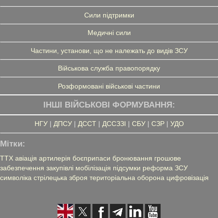
Сили підтримки
Медичні сили
Частини, установи, що не належать до видів ЗСУ
Військова служба правопорядку
Розформовані військові частини
ІНШІ ВІЙСЬКОВІ ФОРМУВАННЯ:
НГУ
|
ДПСУ
|
ДССТ
|
ДССЗЗІ
|
СБУ
|
СЗР
|
УДО
Мітки:
ТТХ
авіація
артилерія
боєприпаси
бронювання
грошове
забезпечення
закупівлі
мобілізація
підсумки
реформа ЗСУ
символіка
стрілецька зброя
територіальна оборона
цифровізація