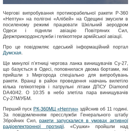
Чергові випробування протикорабельної ракети Р-360
«Нептун» на полігоні «Алібей» на Одещині змусили в
посиленому режимі працювати Шкільний аеродром
Одеси і підняли авіацію Повітряних Сил,
Держприкордонслужби і гелікоптери армійської авіації.
Про це повідомляє одеський інформаційний портал
Думская
.
Ще минулої п'ятниці чергова ланка винищувачів Су-27,
що базується в Одесі, поповнилася двома бортами, які
прийшли з Миргорода спеціально для випробувань
ракети. Вранці в район проведення навчань вилетіло
кілька гелікоптерів і патрульні літаки ДПСУ Diamond
DA40/42. О 10:35 в небо злетіла пара винищувачів
Су-27М/УБМ.
Перший пуск
РК-360МЦ «Нептун»
здійснив об 11 годині.
За повідомленням пресслужби Генерального штабу
Збройних Сил,
ракети запускалися в умовах активної
радіоелектронної протидії
. «Сушки» пройшли над