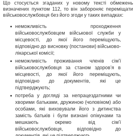
Що стосується згаданих у новому тексті обмежень
визначених пунктом 112, то він забороняє переміщати
військовослужбовця без його згоди у таких випадках:
неможливість проходження
військовослужбовцем військової служби у
місцевості, до якої його переміщують,
відповідно до висновку (постанови) військово-
лікарської комісії;
неможливість проживання членів сім'ї
військовослужбовця за станом здоров'я в
місцевості, до якої його переміщують,
відповідно до документів, які це
підтверджують;
потреба у догляді за непрацездатними чи
хворими батьками, дружиною (чоловіком) або
особами, які виховували його з дитинства
замість батьків і були визнані опікунами та
мешкають окремо від сім'ї
військовослужбовця, відповідно до
документів, які це підтверджують.