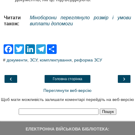
Читати
Міноборони переглянуло розмір і умови
також:
виплати допомоги
F
T
L
T
S
a
w
i
e
h
c
i
n
l
a
#
документи
,
ЗСУ
,
комплектування
,
реформа ЗСУ
e
t
k
e
r
b
t
e
g
e
o
e
d
r
o
r
I
a
‹
›
Головна сторінка
k
n
m
Переглянути веб-версію
Щоб мати можливість залишати коментарі перейдіть на веб-версію
ЕЛЕКТРОННА ВІЙСЬКОВА БІБЛІОТЕКА: