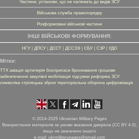
Частини, установи, що не належать до видів ЗСУ
Військова служба правопорядку
Розформовані військові частини
ІНШІ ВІЙСЬКОВІ ФОРМУВАННЯ:
НГУ
|
ДПСУ
|
ДССТ
|
ДССЗЗІ
|
СБУ
|
СЗР
|
УДО
Мітки:
ТТХ
авіація
артилерія
боєприпаси
бронювання
грошове
забезпечення
закупівлі
мобілізація
підсумки
реформа ЗСУ
символіка
стрілецька зброя
територіальна оборона
цифровізація
© 2014-2025 Ukrainian Military Pages
Використання матеріалів за умови вказання джерела (CC BY 4.0),
якщо не зазначено іншого
e-mail: ukrmilitarypages@gmail.com