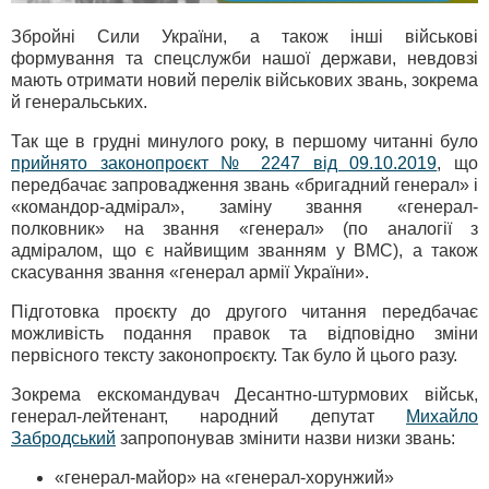
Збройні Сили України, а також інші військові
формування та спецслужби нашої держави, невдовзі
мають отримати новий перелік військових звань, зокрема
й генеральських.
Так ще в грудні минулого року, в першому читанні було
прийнято законопроєкт № 2247 від 09.10.2019
, що
передбачає запровадження звань «бригадний генерал» і
«командор-адмірал», заміну звання «генерал-
полковник» на звання «генерал» (по аналогії з
адміралом, що є найвищим званням у ВМС), а також
скасування звання «генерал армії України».
Підготовка проєкту до другого читання передбачає
можливість подання правок та відповідно зміни
первісного тексту законопроєкту. Так було й цього разу.
Зокрема екскомандувач Десантно-штурмових військ,
генерал-лейтенант, народний депутат
Михайло
Забродський
запропонував змінити назви низки звань:
«генерал-майор» на «генерал-хорунжий»