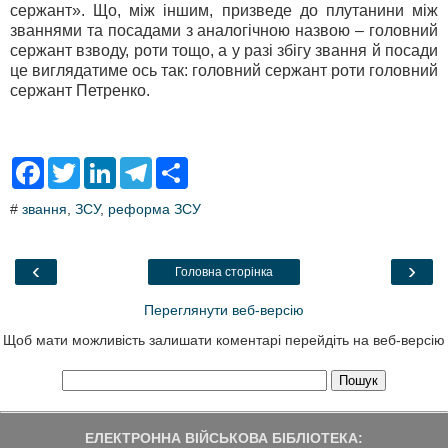
сержант». Що, між іншим, призведе до плутанини між
званнями та посадами з аналогічною назвою – головний
сержант взводу, роти тощо, а у разі збігу звання й посади
це виглядатиме ось так: головний сержант роти головний
сержант Петренко.
F
T
L
T
S
a
w
i
e
h
c
i
n
l
a
#
звання
,
ЗСУ
,
реформа ЗСУ
e
t
k
e
r
b
t
e
g
e
o
e
d
r
o
r
I
a
‹
›
Головна сторінка
k
n
m
Переглянути веб-версію
Щоб мати можливість залишати коментарі перейдіть на веб-версію
ЕЛЕКТРОННА ВІЙСЬКОВА БІБЛІОТЕКА: