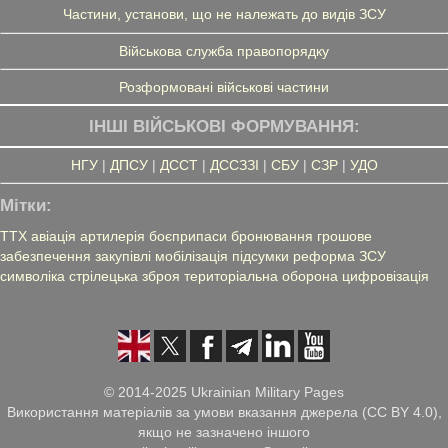
Частини, установи, що не належать до видів ЗСУ
Військова служба правопорядку
Розформовані військові частини
ІНШІ ВІЙСЬКОВІ ФОРМУВАННЯ:
НГУ
|
ДПСУ
|
ДССТ
|
ДССЗЗІ
|
СБУ
|
СЗР
|
УДО
Мітки:
ТТХ
авіація
артилерія
боєприпаси
бронювання
грошове
забезпечення
закупівлі
мобілізація
підсумки
реформа ЗСУ
символіка
стрілецька зброя
територіальна оборона
цифровізація
© 2014-2025 Ukrainian Military Pages
Використання матеріалів за умови вказання джерела (CC BY 4.0),
якщо не зазначено іншого