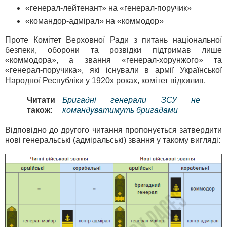
«генерал-лейтенант» на «генерал-поручик»
«командор-адмірал» на «коммодор»
Проте Комітет Верховної Ради з питань національної
безпеки, оборони та розвідки підтримав лише
«коммодора», а звання «генерал-хорунжого» та
«генерал-поручика», які існували в армії Української
Народної Республіки у 1920х роках, комітет відхилив.
Читати
Бригадні генерали ЗСУ не
також:
командуватимуть бригадами
Відповідно до другого читання пропонується затвердити
нові генеральські (адміральські) звання у такому вигляді: