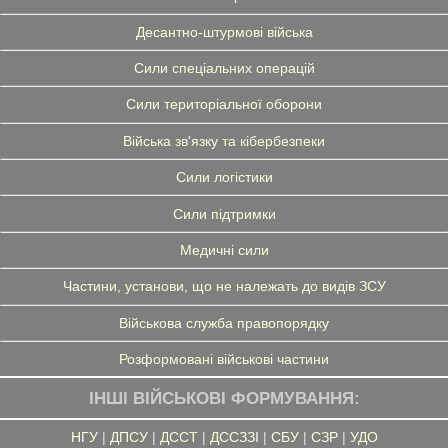
Десантно-штурмові війська
Сили спеціальних операцій
Сили територіальної оборони
Війська зв'язку та кібербезпеки
Сили логістики
Сили підтримки
Медичні сили
Частини, установи, що не належать до видів ЗСУ
Військова служба правопорядку
Розформовані військові частини
ІНШІ ВІЙСЬКОВІ ФОРМУВАННЯ:
НГУ
|
ДПСУ
|
ДССТ
|
ДССЗЗІ
|
СБУ
|
СЗР
|
УДО