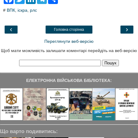
a
w
i
e
h
c
i
n
l
a
#
ВПК
,
іскра
,
рлс
e
t
k
e
r
b
t
e
g
e
o
e
d
r
o
r
I
a
‹
›
Головна сторінка
k
n
m
Переглянути веб-версію
Щоб мати можливість залишати коментарі перейдіть на веб-версію
ЕЛЕКТРОННА ВІЙСЬКОВА БІБЛІОТЕКА:
Що варто подивитись: