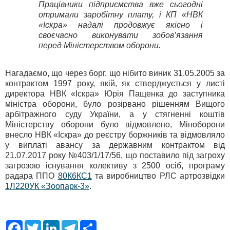
Працівники підприємства вже сьогодні
отримали заробітну плату, і КП «НВК
«Іскра» надалі продовжує якісно і
своєчасно виконувати зобов’язання
перед Міністерством оборони.
Нагадаємо, що через борг, що нібито виник 31.05.2005 за
контрактом 1997 року, якій, як стверджується у листі
директора НВК «Іскра» Юрія Пащенка до заступника
міністра оборони, було розірвано рішенням Вищого
арбітражного суду України, а у стягненні коштів
Міністерству оборони було відмовлено, Міноборони
внесло НВК «Іскра» до реєстру боржників та відмовляло
у виплаті авансу за державним контрактом від
21.07.2017 року №403/1/17/56, що поставило під загроху
загрозою існування колективу з 2500 осіб, програму
радара ППО
80К6КС1
та виробництво РЛС артрозвідки
1Л220УК «Зоопарк-3»
.
F
T
L
T
S